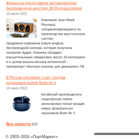
Французы представили нестандартную
беспроводную акустику JM Reynaud Agapé
10 июля 2022
Компания Jean-Marie
Reynaud,
специализирующаяся на
производстве акустических
систем,
продемонстрировала новую модель
беспроводной колонки, которая получила
название Agapé. Новинка обладает
внушительными габаритами, весит 18 килограмм
и в целом вышла весьма нетипичной –
напоминает обычную колонку для домашнего ТВ.
В России объявлен старт продаж
наушников realme Buds Air 3
10 июля 2022
Китайский производитель
смартфонов realme
анонсировал начал продаж
новых флагманских
наушников Buds Air 3
Все новости
622
© 2003–2026 «ПортМаркет»