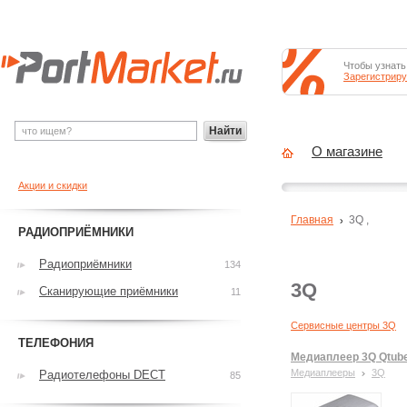
Чтобы узнать
Зарегистриру
Найти
О магазине
Акции и скидки
Главная
3Q
,
РАДИОПРИЁМНИКИ
Радиоприёмники
134
3Q
Сканирующие приёмники
11
Сервисные центры 3Q
ТЕЛЕФОНИЯ
Медиаплеер 3Q Qtub
Медиаплееры
3Q
Радиотелефоны DECT
85