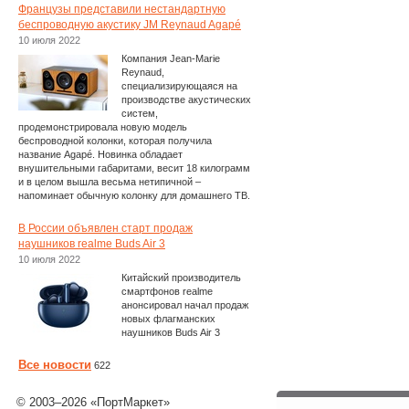
Французы представили нестандартную
беспроводную акустику JM Reynaud Agapé
10 июля 2022
Компания Jean-Marie
Reynaud,
специализирующаяся на
производстве акустических
систем,
продемонстрировала новую модель
беспроводной колонки, которая получила
название Agapé. Новинка обладает
внушительными габаритами, весит 18 килограмм
и в целом вышла весьма нетипичной –
напоминает обычную колонку для домашнего ТВ.
В России объявлен старт продаж
наушников realme Buds Air 3
10 июля 2022
Китайский производитель
смартфонов realme
анонсировал начал продаж
новых флагманских
наушников Buds Air 3
Все новости
622
© 2003–2026 «ПортМаркет»