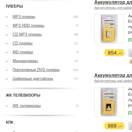
Аккумулятор д
ПЛЕЕРЫ
Аккумуляторы для цифр
А
MP3 плееры
149
E
MP3 HDD плееры
8
л
р
CD MP3 плееры
86
П
CD плееры
51
MD плееры
854
4
Медиаплееры
47
Портативные DVD плееры
141
Аккумулятор д
Цифровые диктофоны
97
Аккумуляторы для цифр
А
E
ЖК ТЕЛЕВИЗОРЫ
л
р
ЖК телевизоры
8
П
КПК
889