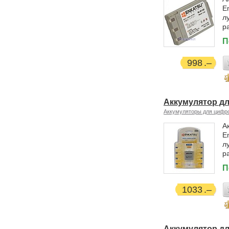
E
л
р
П
998
Аккумулятор д
Аккумуляторы для цифр
А
E
л
р
П
1033
Аккумулятор д