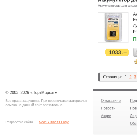
Аккумуляторы для цифр
А
E
л
р
П
1033
Страницы:
1
2
3
© 2003–2026 «ПортМаркет»
О магазине
Под
Все права защищены. При перепечатке материалов
ссылка на данный сайт обязательна.
Новости
Нов
Акции
Лид
Разработка сайта —
New Business Logic
Обз