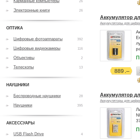
Карманные компьютеры
26
Электронные книги
26
Аккумулятор д
Аккумуляторы для цифр
ОПТИКА
А
E
Цифровые фотоаппараты
392
л
Цифровые видеокамеры
р
116
П
Объективы
2
Телескопы
13
889
НАУШНИКИ
Аккумулятор д
Беспроводные наушники
28
Аккумуляторы для цифр
Наушники
395
Л
N
3
АКСЕССУАРЫ
П
USB Flash Drive
4