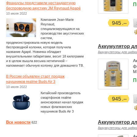
Французы представили нестандартную
П
беспроводную акустику JM Reynaud Agapé
10 июля 2022
Компания Jean-Marie
945
Reynaud,
специализирующаяся на
производстве акустических
систем,
продемонстрировала новую модель
Аккумулятор дл
беспроводной колонки, которая получила
название Agapé. Новинка обладает
Аккумуляторы для цифр
внушительными габаритами, весит 18 килограмм
А
и в целом вышла весьма нетипичной –
напоминает обычную колонку для домашнего ТВ.
ф
M
В России объявлен старт продаж
П
наушников realme Buds Air 3
10 июля 2022
Китайский производитель
смартфонов realme
945
анонсировал начал продаж
новых флагманских
наушников Buds Air 3
Аккумулятор д
Все новости
622
Аккумуляторы для цифр
А