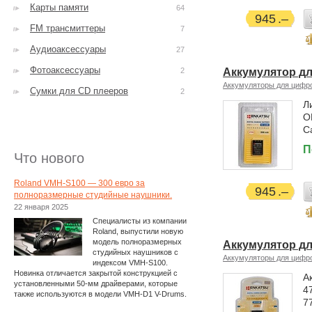
Карты памяти
64
945
FM трансмиттеры
7
Аудиоаксессуары
27
Фотоаксессуары
2
Аккумулятор дл
Аккумуляторы для цифр
Сумки для CD плееров
2
Л
O
C
П
Что нового
Roland VMH-S100 — 300 евро за
945
полноразмерные студийные наушники.
22 января 2025
Специалисты из компании
Roland, выпустили новую
модель полноразмерных
Аккумулятор дл
студийных наушников с
Аккумуляторы для цифр
индексом VMH-S100.
Новинка отличается закрытой конструкцией с
А
установленными 50-мм драйверами, которые
4
также используются в модели VMH-D1 V-Drums.
7