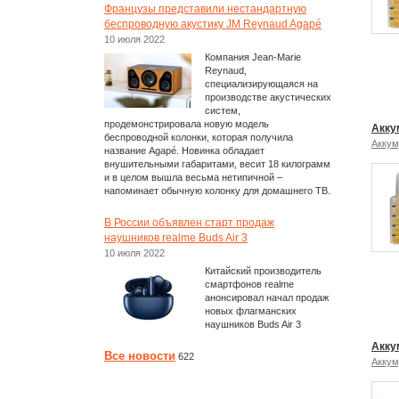
Французы представили нестандартную
беспроводную акустику JM Reynaud Agapé
10 июля 2022
Компания Jean-Marie
Reynaud,
специализирующаяся на
производстве акустических
систем,
продемонстрировала новую модель
Акку
беспроводной колонки, которая получила
Аккум
название Agapé. Новинка обладает
внушительными габаритами, весит 18 килограмм
и в целом вышла весьма нетипичной –
напоминает обычную колонку для домашнего ТВ.
В России объявлен старт продаж
наушников realme Buds Air 3
10 июля 2022
Китайский производитель
смартфонов realme
анонсировал начал продаж
новых флагманских
наушников Buds Air 3
Акку
Все новости
622
Аккум