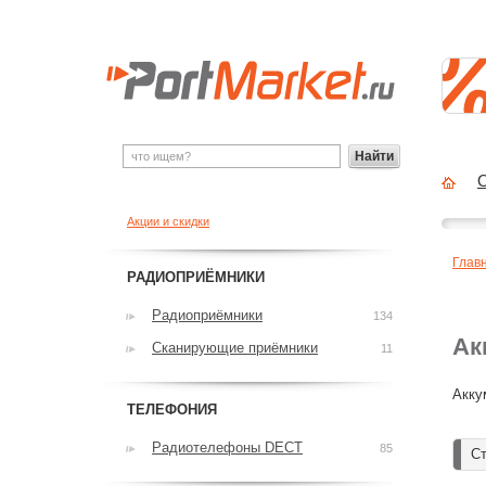
Найти
О
Акции и скидки
Глав
РАДИОПРИЁМНИКИ
Радиоприёмники
134
Ак
Сканирующие приёмники
11
Акку
ТЕЛЕФОНИЯ
Радиотелефоны DECT
85
Ст