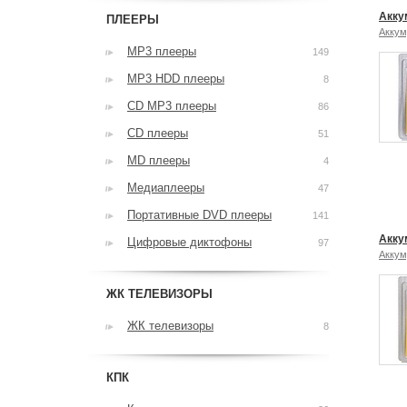
Акку
ПЛЕЕРЫ
Аккум
MP3 плееры
149
MP3 HDD плееры
8
CD MP3 плееры
86
CD плееры
51
MD плееры
4
Медиаплееры
47
Портативные DVD плееры
141
Акку
Цифровые диктофоны
97
Аккум
ЖК ТЕЛЕВИЗОРЫ
ЖК телевизоры
8
КПК