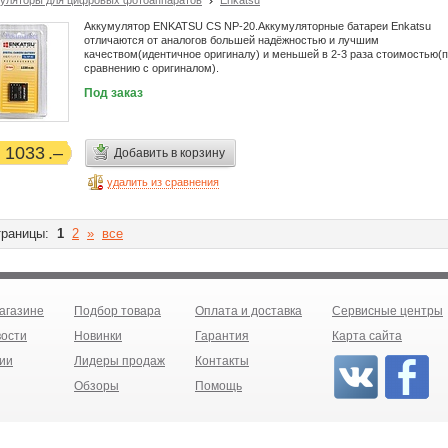
уляторы для цифровых фотоаппаратов
Enkatsu
Аккумулятор ENKATSU CS NP-20.Аккумуляторные батареи Enkatsu
отличаются от аналогов большей надёжностью и лучшим
качеством(идентичное оригиналу) и меньшей в 2-3 раза стоимостью(
сравнению с оригиналом).
Под заказ
1033
Добавить в корзину
удалить из сравнения
раницы:
1
2
»
все
агазине
Подбор товара
Оплата и доставка
Сервисные центры
ости
Новинки
Гарантия
Карта сайта
ии
Лидеры продаж
Контакты
Обзоры
Помощь