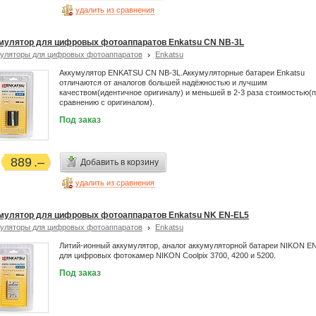
удалить из сравнения
мулятор для цифровых фотоаппаратов Enkatsu CN NB-3L
уляторы для цифровых фотоаппаратов
Enkatsu
Аккумулятор ENKATSU CN NB-3L.Аккумуляторные батареи Enkatsu
отличаются от аналогов большей надёжностью и лучшим
качеством(идентичное оригиналу) и меньшей в 2-3 раза стоимостью(
сравнению с оригиналом).
Под заказ
889
Добавить в корзину
удалить из сравнения
мулятор для цифровых фотоаппаратов Enkatsu NK EN-EL5
уляторы для цифровых фотоаппаратов
Enkatsu
Литий-ионный аккумулятор, аналог аккумуляторной батареи NIKON E
для цифровых фотокамер NIKON Coolpix 3700, 4200 и 5200.
Под заказ