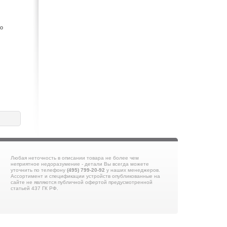
по
Любая неточность в описании товара не более чем
неприятное недоразумение - детали Вы всегда можете
уточнить по телефону
(495) 799-20-92
у наших менеджеров.
Ассортимент и спецификации устройств опубликованные на
сайте не являются публичной офертой предусмотренной
статьей 437 ГК РФ.