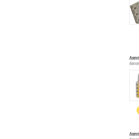
Акку
Аккум
Акку