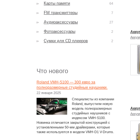
Карты памяти
64
FM трансмиттеры
7
Аудиоаксессуары
27
Фотоаксессуары
2
Акку
Аккум
Сумки для CD плееров
2
Что нового
Roland VMH-S100 — 300 евро за
полноразмерные студийные наушники.
22 января 2025
Специалисты из компании
Roland, выпустили новую
Акку
модель полноразмерных
студийных наушников с
Аккум
индексом VMH-S100.
Новинка отличается закрытой конструкцией с
установленными 50-мм драйверами, которые
также используются в модели VMH-D1 V-Drums.