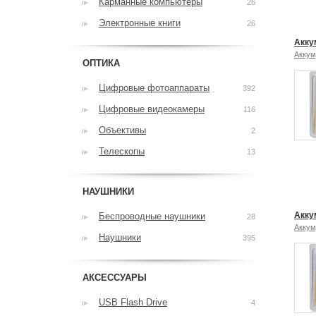
Карманные компьютеры
26
Электронные книги
26
Акку
Аккум
ОПТИКА
Цифровые фотоаппараты
392
Цифровые видеокамеры
116
Объективы
2
Телескопы
13
НАУШНИКИ
Акку
Беспроводные наушники
28
Аккум
Наушники
395
АКСЕССУАРЫ
USB Flash Drive
4