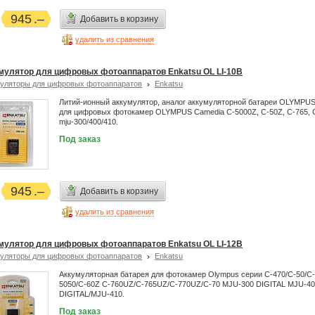
945
Добавить в корзину
удалить из сравнения
мулятор для цифровых фотоаппаратов Enkatsu OL LI-10B
уляторы для цифровых фотоаппаратов
Enkatsu
Литий-ионный аккумулятор, аналог аккумуляторной батареи OLYMPUS
для цифровых фотокамер OLYMPUS Camedia C-5000Z, C-50Z, C-765, 
mju-300/400/410.
Под заказ
945
Добавить в корзину
удалить из сравнения
мулятор для цифровых фотоаппаратов Enkatsu OL LI-12B
уляторы для цифровых фотоаппаратов
Enkatsu
Аккумуляторная батарея для фотокамер Olympus серии C-470/C-50/C-
5050/C-60Z C-760UZ/C-765UZ/C-770UZ/C-70 MJU-300 DIGITAL MJU-4
DIGITAL/MJU-410.
Под заказ