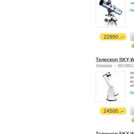
эк
П
22950
Телескоп SKY-
Телескопы
SKY-WAT
SK
мо
мо
об
П
24500
Телескоп SKY-