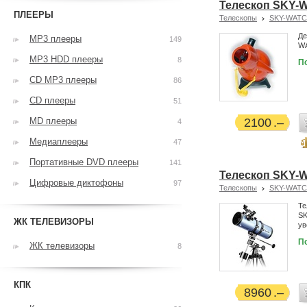
Телескоп SKY-W
ПЛЕЕРЫ
Телескопы
SKY-WAT
Де
MP3 плееры
149
WA
MP3 HDD плееры
8
П
CD MP3 плееры
86
CD плееры
51
MD плееры
2100
4
Медиаплееры
47
Портативные DVD плееры
141
Телескоп SKY-
Цифровые диктофоны
97
Телескопы
SKY-WAT
Те
SK
ЖК ТЕЛЕВИЗОРЫ
ув
П
ЖК телевизоры
8
КПК
8960