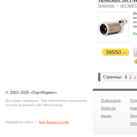
Телескопы
SKY-WAT
Ме
оп
оп
пл
П
39550
Страницы:
1
2
»
© 2003–2026 «ПортМаркет»
О магазине
Под
Все права защищены. При перепечатке материалов
ссылка на данный сайт обязательна.
Новости
Нов
Акции
Лид
Разработка сайта —
New Business Logic
Обз