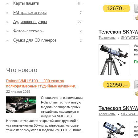
Карты памяти
64
12670
FM трансмиттеры
7
Аудиоаксессуары
27
Фотоаксессуары
2
Телескоп SKY-
Телескопы
SKY-WAT
Сумки для CD плееров
2
Ах
пр
ви
П
Что нового
Roland VMH-S100 — 300 евро за
12950
полноразмерные студийные наушники.
22 января 2025
Специалисты из компании
Roland, выпустили новую
модель полноразмерных
Телескоп SKY-
студийных наушников с
Телескопы
SKY-WAT
индексом VMH-S100.
Новинка отличается закрытой конструкцией с
Те
установленными 50-мм драйверами, которые
по
также используются в модели VMH-D1 V-Drums.
пр
дл