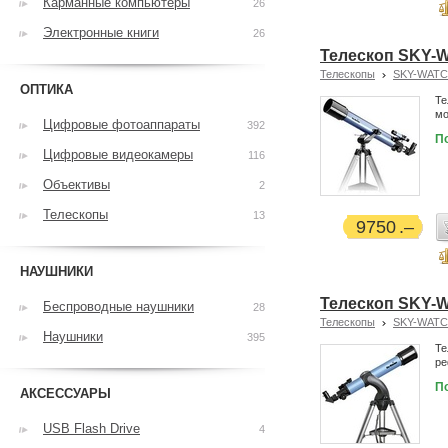
Карманные компьютеры
26
Электронные книги
26
Телескоп SKY-
Телескопы
SKY-WAT
ОПТИКА
Те
мо
Цифровые фотоаппараты
392
П
Цифровые видеокамеры
116
Объективы
2
Телескопы
13
9750
НАУШНИКИ
Телескоп SKY-W
Беспроводные наушники
28
Телескопы
SKY-WAT
Наушники
395
Те
ре
П
АКСЕССУАРЫ
USB Flash Drive
4