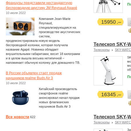
Французы представили нестандартную
П
беспроводную акустику JM Reynaud Agapé
10 июля 2022
Компания Jean-Marie
15950
Reynaud,
специализирующаяся на
производстве акустических
систем,
продемонстрировала новую модель
Телескоп SKY-
беспроводной колонки, которая получила
название Agapé. Новинка обладает
Телескопы
SKY-WAT
внушительными габаритами, весит 18 килограмм
SK
и в целом вышла весьма нетипичной –
мо
напоминает обычную колонку для домашнего ТВ.
мо
об
В России объявлен старт продаж
П
наушников realme Buds Air 3
10 июля 2022
Китайский производитель
смартфонов realme
16345
анонсировал начал продаж
новых флагманских
наушников Buds Air 3
Телескоп SKY-
Все новости
622
Телескопы
SKY-WAT
Зе