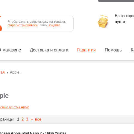
Ваша корз
пуста
Чтобы узнать свою скидку на товары,
Зарегистрируйтесь
, либо
Войдите
 магазине
Доставка и оплата
Гарантия
Помощь
К
ная
Apple
,
ple
сные центры Apple
раницы:
1
2
3
»
все
леер Apple iPod Nano 7 - 16Gb (Slate)