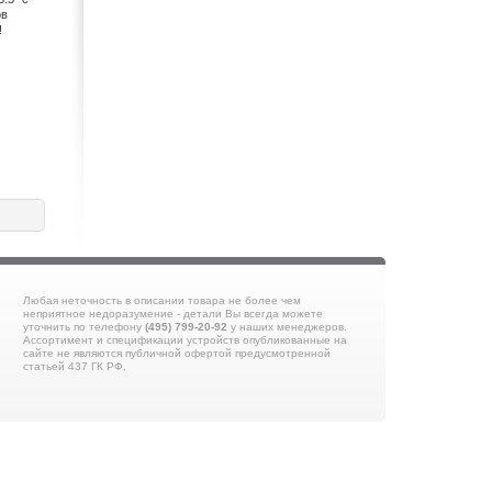
SKY-WATCHER (13)
ов
!
Sony (271)
SonyEricsson (8)
Supra (10)
Tascam (1)
TDK (1)
Technics (8)
Tecsun (23)
Telefunken (1)
Texet (16)
Thomson (2)
Toshiba (14)
Любая неточность в описании товара не более чем
Transcend (3)
неприятное недоразумение - детали Вы всегда можете
Uniden (8)
уточнить по телефону
(495) 799-20-92
у наших менеджеров.
Ассортимент и спецификации устройств опубликованные на
Velas (2)
сайте не являются публичной офертой предусмотренной
статьей 437 ГК РФ.
Venta (6)
Vertex Standart (1)
Vitek (5)
Western Digital (1)
WESTONE (5)