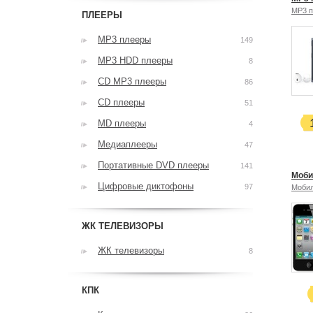
MP3 
ПЛЕЕРЫ
MP3 плееры
149
MP3 HDD плееры
8
CD MP3 плееры
86
CD плееры
51
MD плееры
4
Медиаплееры
47
Портативные DVD плееры
141
Моби
Цифровые диктофоны
97
Моби
ЖК ТЕЛЕВИЗОРЫ
ЖК телевизоры
8
КПК