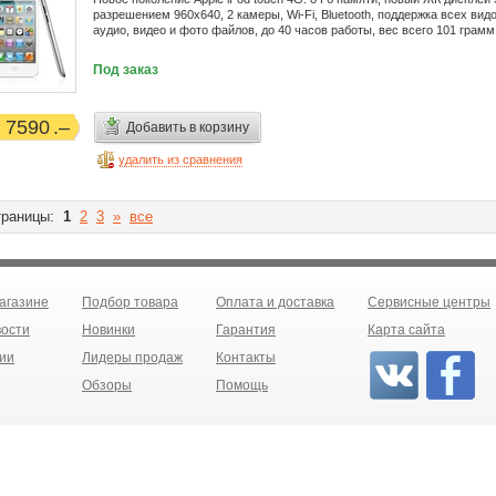
разрешением 960x640, 2 камеры, Wi-Fi, Bluetooth, поддержка всех вид
аудио, видео и фото файлов, до 40 часов работы, вес всего 101 грамм
Под заказ
7590
Добавить в корзину
удалить из сравнения
раницы:
1
2
3
»
все
агазине
Подбор товара
Оплата и доставка
Сервисные центры
ости
Новинки
Гарантия
Карта сайта
ии
Лидеры продаж
Контакты
Обзоры
Помощь