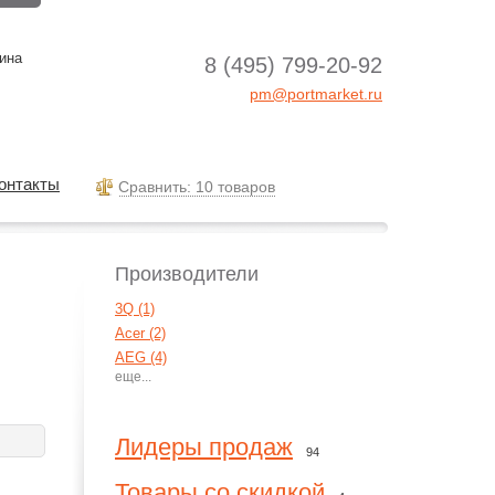
ина
8 (495) 799-20-92
pm@portmarket.ru
онтакты
Cравнить: 10 товаров
Производители
3Q (1)
Acer (2)
AEG (4)
Agva (1)
Aiptek (15)
Aiwa (7)
Лидеры продаж
94
AKG (55)
Alcatel (4)
Товары со скидкой