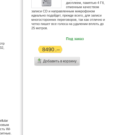
дисплеем, памятью 4 Гб,
Handaer (3)
отменным качеством
HiFiMan (1)
записи CD и направленным микрофоном
идеально подойдет, прежде всего, для записи
HoneyWld (1)
многосторонних переговоров, так как отлично и
Hyundai (10)
четко пишет все голоса на удалении вплоть до
25 метров.
Icom (2)
IconBit (9)
Под заказ
отр
iRiver (9)
32,
8490
Jenoptic (1)
JJ-Connect (4)
Добавить в корзину
JVC (39)
Kodak (7)
Konica Minolta (1)
Koss (54)
LG (34)
Logitech (1)
Maxon (5)
Midland (1)
Minolta (32)
llular
Monster (4)
ймовым
сть Wi-
Motorola (21)
ритные.