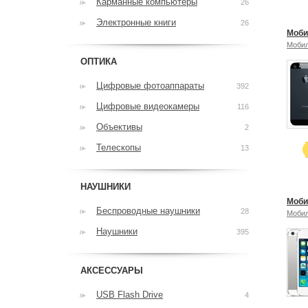
Карманные компьютеры
26
Электронные книги
26
Моби
Моби
ОПТИКА
Цифровые фотоаппараты
392
Цифровые видеокамеры
116
Объективы
2
Телескопы
13
НАУШНИКИ
Моби
Беспроводные наушники
28
Моби
Наушники
395
АКСЕССУАРЫ
USB Flash Drive
4