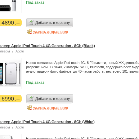
Под заказ
4890
Добавить в корзину
удалить из сравнения
леер Apple iPod Touch 4 4G Generation - 8Gb (Black)
плееры
Apple
Новое поколение Apple iPod touch 4G. 8 Гб памяти, новый ЖК дисплей 3
разрешением 960x640, 2 камеры, Wi-Fi, Bluetooth, поддержка всех вид
аудио, видео и фото файлов, до 40 часов работы, вес всего 101 грамм
Под заказ
6990
Добавить в корзину
удалить из сравнения
леер Apple iPod Touch 4 4G Generation - 8Gb (White)
плееры
Apple
Новое поколение Apple iPod touch 4G. 8 Гб памяти, новый ЖК дисплей 3