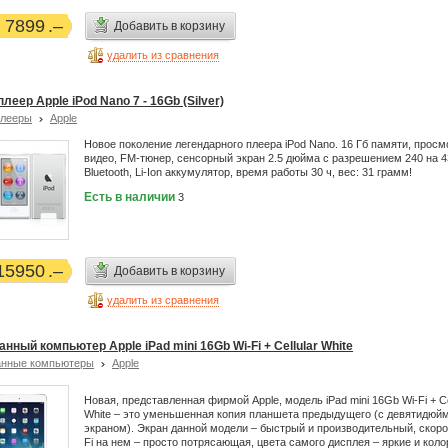
7899
Добавить в корзину
удалить из сравнения
леер Apple iPod Nano 7 - 16Gb (Silver)
плееры
Apple
Новое поколение легендарного плеера iPod Nano. 16 Гб памяти, просм
видео, FM-тюнер, сенсорный экран 2.5 дюйма с разрешением 240 на 4
Bluetooth, Li-Ion аккумулятор, время работы 30 ч, вес: 31 грамм!
Есть в наличии
3
15950
Добавить в корзину
удалить из сравнения
нный компьютер Apple iPad mini 16Gb Wi-Fi + Cellular White
анные компьютеры
Apple
Новая, представленная фирмой Apple, модель iPad mini 16Gb Wi-Fi + Ce
White – это уменьшенная копия планшета предыдущего (с девятидю
экраном). Экран данной модели – быстрый и производительный, скоро
Fi на нем – просто потрясающая, цвета самого дисплея – яркие и коло