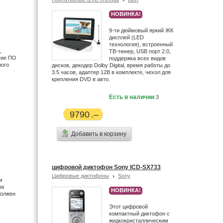
Dune (5)
НОВИНКА!
Dvico (2)
9-ти дюймовый яркий ЖК
DVTech (1)
дисплей (LED
Edic (6)
технология), встроенный
,
ТВ-тюнер, USB порт 2.0,
Egreat (6)
тие ПО
поддержка всех видов
ного
Ellion (4)
дисков, декодер Dolby Digital, время работы до
3.5 часов, адаптер 12В в комплекте, чехол для
EMOL (2)
крепления DVD в авто.
Enigma (2)
Есть в наличии
3
Enkatsu (21)
Ergo (1)
9790
Ericsson (1)
Eton (23)
Добавить в корзину
Explay (4)
FujiFilm (33)
Garmin (8)
цифровой диктофон Sony ICD-SX733
Gmini (2)
Цифровые диктофоны
Sony
м
Grace Digital (2)
на
НОВИНКА!
должен
Grundig (14)
Этот цифровой
Gueray (12)
компактный диктофон с
Haier (4)
жидкокристаллическим