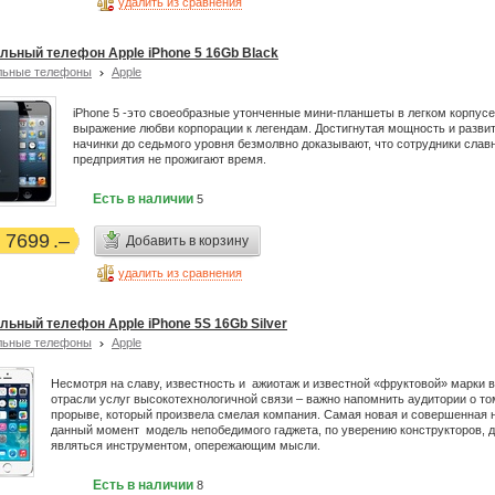
удалить из сравнения
льный телефон Apple iPhone 5 16Gb Black
льные телефоны
Apple
iPhone 5 -это своеобразные утонченные мини-планшеты в легком корпусе
выражение любви корпорации к легендам. Достигнутая мощность и разви
начинки до седьмого уровня безмолвно доказывают, что сотрудники слав
предприятия не прожигают время.
Есть в наличии
5
7699
Добавить в корзину
удалить из сравнения
льный телефон Apple iPhone 5S 16Gb Silver
льные телефоны
Apple
Несмотря на славу, известность и ажиотаж и известной «фруктовой» марки в
отрасли услуг высокотехнологичной связи – важно напомнить аудитории о то
прорыве, который произвела смелая компания. Самая новая и совершенная 
данный момент модель непобедимого гаджета, по уверению конструкторов, 
являться инструментом, опережающим мысли.
Есть в наличии
8