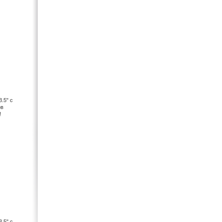
Qtek (1)
Qumo (1)
Raynic (1)
RCA (1)
Ricoh (1)
RioVolt (1)
Ritmix (146)
Roland (1)
Rolsen (13)
.5" с
ов
RoverMedia (1)
!
Rubin (1)
Samsung (63)
Sandisk (62)
Sangean (53)
Sanyo (8)
Seagate (1)
Sennheiser (58)
Sharp (1)
Shure (8)
Siemens (60)
.5" с