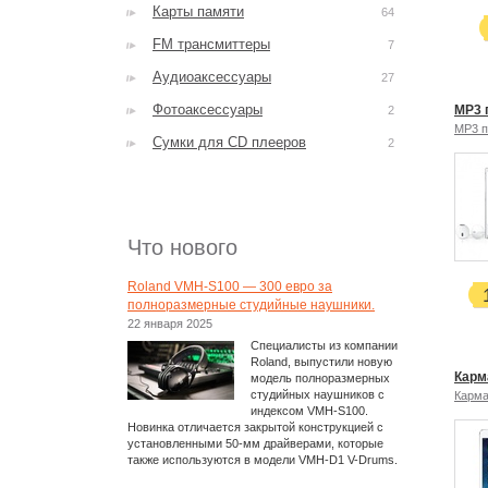
Карты памяти
64
FM трансмиттеры
7
Аудиоаксессуары
27
Фотоаксессуары
MP3 п
2
MP3 
Сумки для CD плееров
2
Что нового
Roland VMH-S100 — 300 евро за
полноразмерные студийные наушники.
22 января 2025
Специалисты из компании
Roland, выпустили новую
Карма
модель полноразмерных
студийных наушников с
Карм
индексом VMH-S100.
Новинка отличается закрытой конструкцией с
установленными 50-мм драйверами, которые
также используются в модели VMH-D1 V-Drums.