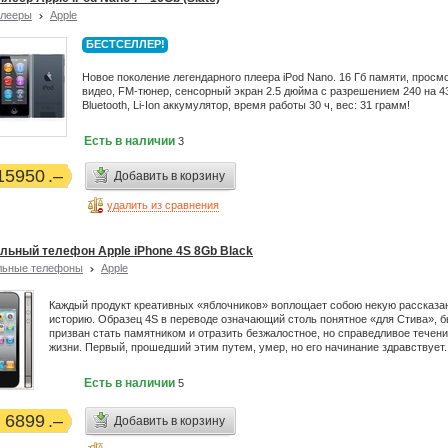
плееры
Apple
БЕСТСЕЛЛЕР!
Новое поколение легендарного плеера iPod Nano. 16 Гб памяти, просм
видео, FM-тюнер, сенсорный экран 2.5 дюйма с разрешением 240 на 4
Bluetooth, Li-Ion аккумулятор, время работы 30 ч, вес: 31 грамм!
Есть в наличии
3
15950
Добавить в корзину
удалить из сравнения
льный телефон Apple iPhone 4S 8Gb Black
льные телефоны
Apple
Каждый продукт креативных «яблочников» воплощает собою некую рассказа
историю. Образец 4S в переводе означающий столь понятное «для Стива», 
призван стать памятником и отразить безжалостное, но справедливое течен
жизни. Первый, прошедший этим путем, умер, но его начинание здравствует.
Есть в наличии
5
6899
Добавить в корзину