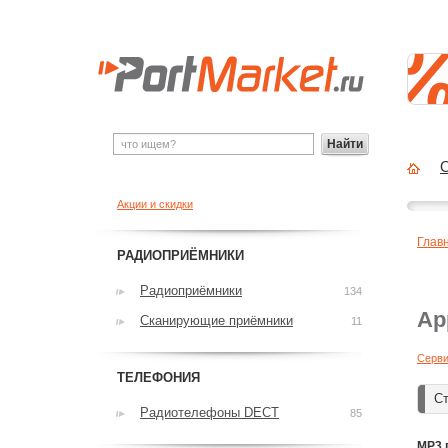
Найти
О
Акции и скидки
Глав
РАДИОПРИЁМНИКИ
Радиоприёмники
134
Ap
Сканирующие приёмники
11
Серви
ТЕЛЕФОНИЯ
Ст
Радиотелефоны DECT
85
MP3 п