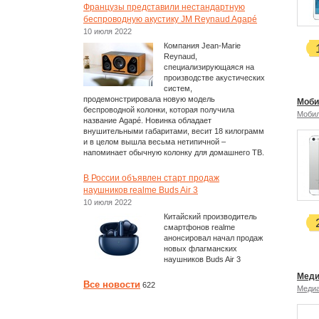
Французы представили нестандартную
беспроводную акустику JM Reynaud Agapé
10 июля 2022
Компания Jean-Marie
Reynaud,
специализирующаяся на
производстве акустических
систем,
продемонстрировала новую модель
Моби
беспроводной колонки, которая получила
Моби
название Agapé. Новинка обладает
внушительными габаритами, весит 18 килограмм
и в целом вышла весьма нетипичной –
напоминает обычную колонку для домашнего ТВ.
В России объявлен старт продаж
наушников realme Buds Air 3
10 июля 2022
Китайский производитель
смартфонов realme
анонсировал начал продаж
новых флагманских
наушников Buds Air 3
Меди
Все новости
622
Меди