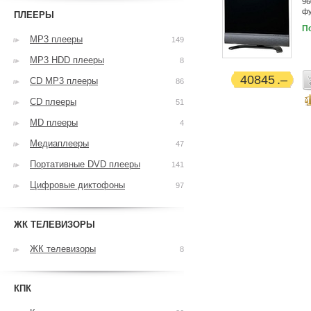
96
фу
ПЛЕЕРЫ
П
MP3 плееры
149
MP3 HDD плееры
8
40845
CD MP3 плееры
86
CD плееры
51
MD плееры
4
Медиаплееры
47
Портативные DVD плееры
141
Цифровые диктофоны
97
ЖК ТЕЛЕВИЗОРЫ
ЖК телевизоры
8
КПК