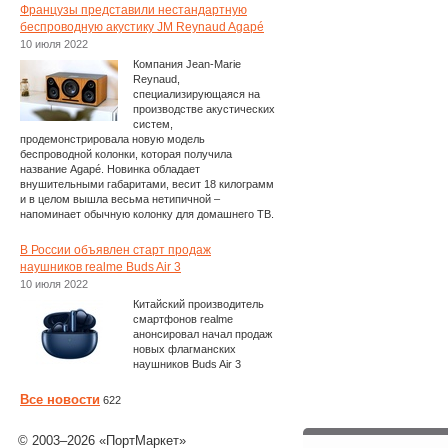
Французы представили нестандартную
беспроводную акустику JM Reynaud Agapé
10 июля 2022
Компания Jean-Marie
Reynaud,
специализирующаяся на
производстве акустических
систем,
продемонстрировала новую модель
беспроводной колонки, которая получила
название Agapé. Новинка обладает
внушительными габаритами, весит 18 килограмм
и в целом вышла весьма нетипичной –
напоминает обычную колонку для домашнего ТВ.
В России объявлен старт продаж
наушников realme Buds Air 3
10 июля 2022
Китайский производитель
смартфонов realme
анонсировал начал продаж
новых флагманских
наушников Buds Air 3
Все новости
622
© 2003–2026 «ПортМаркет»