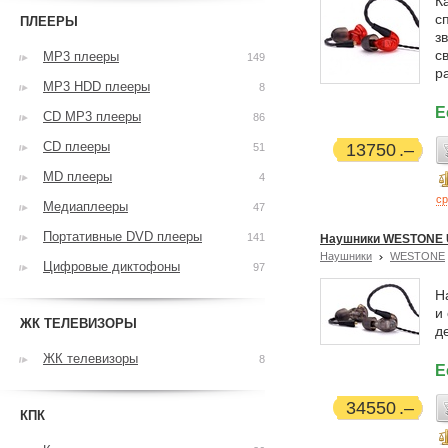
К
с
ПЛЕЕРЫ
з
с
MP3 плееры
149
р
MP3 HDD плееры
8
Е
CD MP3 плееры
86
CD плееры
13750
51
MD плееры
4
ср
Медиаплееры
47
Портативные DVD плееры
141
Наушники WESTONE 
Наушники
WESTONE
Цифровые диктофоны
97
Н
и
ЖК ТЕЛЕВИЗОРЫ
д
ЖК телевизоры
8
Е
34550
КПК