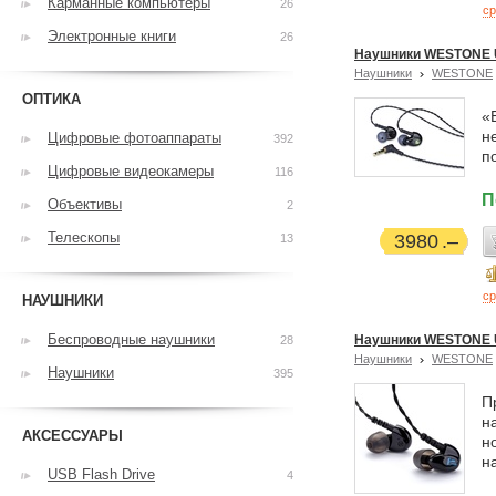
Карманные компьютеры
26
ср
Электронные книги
26
Наушники WESTONE
Наушники
WESTONE
ОПТИКА
«
н
Цифровые фотоаппараты
392
п
Цифровые видеокамеры
116
П
Объективы
2
Телескопы
3980
13
ср
НАУШНИКИ
Беспроводные наушники
Наушники WESTONE
28
Наушники
WESTONE
Наушники
395
П
н
АКСЕССУАРЫ
н
н
USB Flash Drive
4