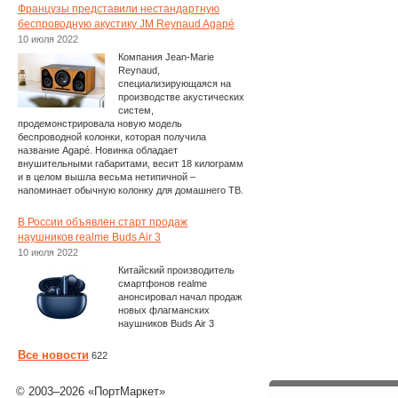
Французы представили нестандартную
беспроводную акустику JM Reynaud Agapé
10 июля 2022
Компания Jean-Marie
Reynaud,
специализирующаяся на
производстве акустических
систем,
продемонстрировала новую модель
беспроводной колонки, которая получила
название Agapé. Новинка обладает
внушительными габаритами, весит 18 килограмм
и в целом вышла весьма нетипичной –
напоминает обычную колонку для домашнего ТВ.
В России объявлен старт продаж
наушников realme Buds Air 3
10 июля 2022
Китайский производитель
смартфонов realme
анонсировал начал продаж
новых флагманских
наушников Buds Air 3
Все новости
622
© 2003–2026 «ПортМаркет»