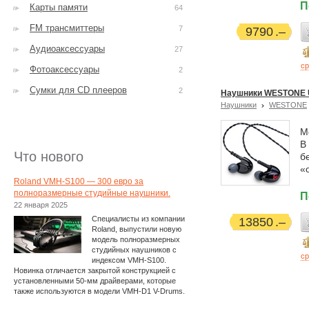
П
Карты памяти
64
FM трансмиттеры
7
9790
Аудиоаксессуары
27
ср
Фотоаксессуары
2
Сумки для CD плееров
2
Наушники WESTONE
Наушники
WESTONE
М
В
Что нового
б
«
Roland VMH-S100 — 300 евро за
полноразмерные студийные наушники.
П
22 января 2025
Специалисты из компании
13850
Roland, выпустили новую
модель полноразмерных
студийных наушников с
ср
индексом VMH-S100.
Новинка отличается закрытой конструкцией с
установленными 50-мм драйверами, которые
также используются в модели VMH-D1 V-Drums.