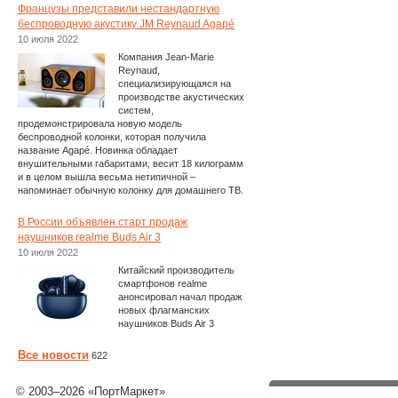
Французы представили нестандартную
беспроводную акустику JM Reynaud Agapé
10 июля 2022
Компания Jean-Marie
Reynaud,
специализирующаяся на
производстве акустических
систем,
продемонстрировала новую модель
беспроводной колонки, которая получила
название Agapé. Новинка обладает
внушительными габаритами, весит 18 килограмм
и в целом вышла весьма нетипичной –
напоминает обычную колонку для домашнего ТВ.
В России объявлен старт продаж
наушников realme Buds Air 3
10 июля 2022
Китайский производитель
смартфонов realme
анонсировал начал продаж
новых флагманских
наушников Buds Air 3
Все новости
622
© 2003–2026 «ПортМаркет»