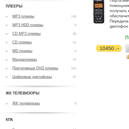
Портатив
помощнико
ПЛЕЕРЫ
получать 
обеспечит
MP3 плееры
149
Передача 
MP3 HDD плееры
8
диктофон 
CD MP3 плееры
86
П
CD плееры
51
10450
MD плееры
4
Медиаплееры
47
Портативные DVD плееры
141
Цифровые диктофоны
97
ЖК ТЕЛЕВИЗОРЫ
ЖК телевизоры
8
КПК