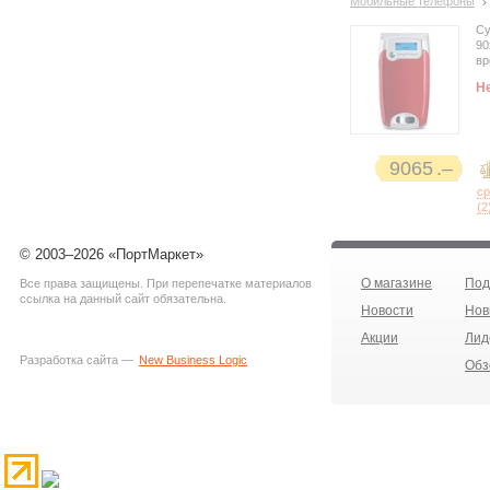
Мобильные телефоны
Су
90
вр
Н
9065
с
(
2
© 2003–2026 «ПортМаркет»
О магазине
Под
Все права защищены. При перепечатке материалов
ссылка на данный сайт обязательна.
Новости
Нов
Акции
Лид
Разработка сайта —
New Business Logic
Обз