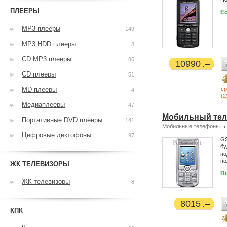
ПЛЕЕРЫ
Ес
MP3 плееры
149
MP3 HDD плееры
8
CD MP3 плееры
86
10990
CD плееры
51
MD плееры
с
4
(
2
Медиаплееры
47
Мобильный тел
Портативные DVD плееры
141
Мобильные телефоны
Цифровые диктофоны
97
GS
бу
по
по
ЖК ТЕЛЕВИЗОРЫ
П
ЖК телевизоры
8
8015
КПК