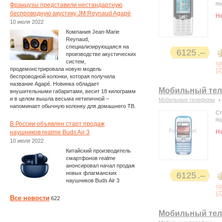
по
Французы представили нестандартную
беспроводную акустику JM Reynaud Agapé
Н
10 июля 2022
Компания Jean-Marie
Reynaud,
специализирующаяся на
6125
производстве акустических
систем,
с
продемонстрировала новую модель
(
2
беспроводной колонки, которая получила
название Agapé. Новинка обладает
Мобильный тел
внушительными габаритами, весит 18 килограмм
и в целом вышла весьма нетипичной –
Мобильные телефоны
напоминает обычную колонку для домашнего ТВ.
Ст
по
В России объявлен старт продаж
Н
наушников realme Buds Air 3
10 июля 2022
Китайский производитель
смартфонов realme
анонсировал начал продаж
новых флагманских
6125
наушников Buds Air 3
с
(
2
Все новости
622
Мобильный тел