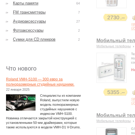
Карты памяти
64
FM трансмиттеры
7
2730
Аудиоаксессуары
27
с
(
2
Фотоаксессуары
2
Сумки для CD плееров
2
Мобильный тел
Мобильные телефоны
Те
по
со
Что нового
Н
Roland VMH-S100 — 300 евро за
полноразмерные студийные наушники.
22 января 2025
5355
Специалисты из компании
с
Roland, выпустили новую
(
2
модель полноразмерных
студийных наушников с
индексом VMH-S100.
Мобильный тел
Новинка отличается закрытой конструкцией с
Мобильные телефоны
установленными 50-мм драйверами, которые
также используются в модели VMH-D1 V-Drums.
GS
по