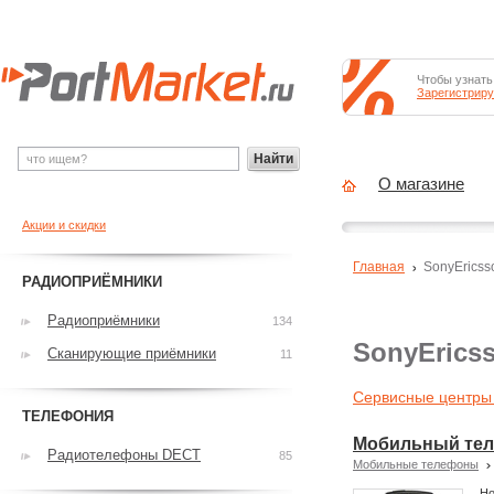
Чтобы узнать
Зарегистриру
Найти
О магазине
Акции и скидки
Главная
SonyEricss
РАДИОПРИЁМНИКИ
Радиоприёмники
134
SonyErics
Сканирующие приёмники
11
Сервисные центры 
ТЕЛЕФОНИЯ
Мобильный тел
Радиотелефоны DECT
85
Мобильные телефоны
Но