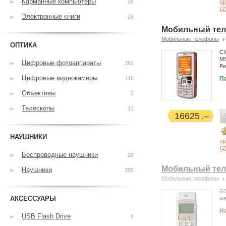
Карманные компьютеры
26
с
(
2
Электронные книги
26
Мобильный тел
Мобильные телефоны
ОПТИКА
СУ
MS
Цифровые фотоаппараты
392
Ре
Цифровые видеокамеры
116
П
Объективы
2
Телескопы
13
16625
НАУШНИКИ
с
(
2
Беспроводные наушники
28
Мобильный тел
Наушники
395
Мобильные телефоны
GS
АКСЕССУАРЫ
ме
Н
USB Flash Drive
4