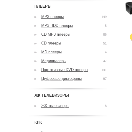
ПЛЕЕРЫ
MP3 плееры
149
MP3 HDD плееры
8
CD MP3 плееры
86
CD плееры
51
MD плееры
4
Медиаплееры
47
Портативные DVD плееры
141
Цифровые диктофоны
97
ЖК ТЕЛЕВИЗОРЫ
ЖК телевизоры
8
КПК