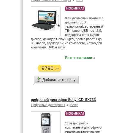
Dune (5)
НОВИНКА!
Dvico (2)
9-ти дюймовый яркий ЖК
DVTech (1)
дисплей (LED
Edic (6)
технология), встроенный
ТВ-тюнер, USB порт 2.0,
Egreat (6)
поддержка всех видов
Ellion (4)
дисков, декодер Dolby Digital, время работы до
3.5 часов, адаптер 12В в комплекте, чехол для
EMOL (2)
крепления DVD в авто.
Enigma (2)
Есть в наличии
3
Enkatsu (21)
Ergo (1)
9790
Ericsson (1)
Eton (23)
Добавить в корзину
Explay (4)
FujiFilm (33)
Garmin (8)
цифровой диктофон Sony ICD-SX733
Gmini (2)
Цифровые диктофоны
Sony
Grace Digital (2)
НОВИНКА!
Grundig (14)
Этот цифровой
Gueray (12)
компактный диктофон с
Haier (4)
жидкокристаллическим