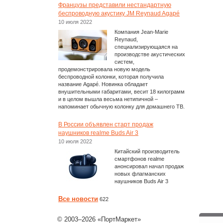
Французы представили нестандартную
беспроводную акустику JM Reynaud Agapé
10 июля 2022
Компания Jean-Marie
Reynaud,
специализирующаяся на
производстве акустических
систем,
продемонстрировала новую модель
беспроводной колонки, которая получила
название Agapé. Новинка обладает
внушительными габаритами, весит 18 килограмм
и в целом вышла весьма нетипичной –
напоминает обычную колонку для домашнего ТВ.
В России объявлен старт продаж
наушников realme Buds Air 3
10 июля 2022
Китайский производитель
смартфонов realme
анонсировал начал продаж
новых флагманских
наушников Buds Air 3
Все новости
622
© 2003–2026 «ПортМаркет»