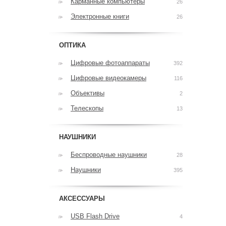
Карманные компьютеры
26
Электронные книги
26
ОПТИКА
Цифровые фотоаппараты
392
Цифровые видеокамеры
116
Объективы
2
Телескопы
13
НАУШНИКИ
Беспроводные наушники
28
Наушники
395
АКСЕССУАРЫ
USB Flash Drive
4