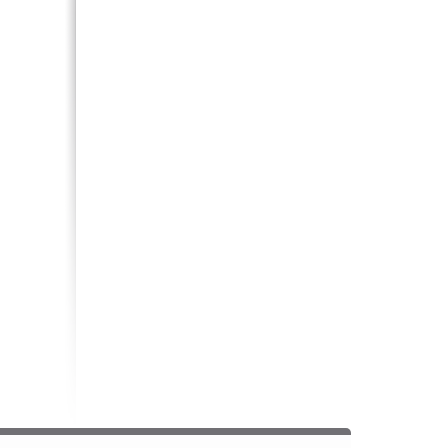
Mustek (5)
Mystery (21)
Naxa (2)
Nexx (3)
Nikon (65)
Nokia (28)
Noontec (5)
Odeon (4)
Orbit (1)
Orient (8)
Oysters (1)
Panasonic (182)
Pantech (13)
Pentax (35)
PerfectPro (8)
Perfeo (2)
Philips (90)
PocketBook (2)
Popcorn (1)
Premier (2)
Prology (1)