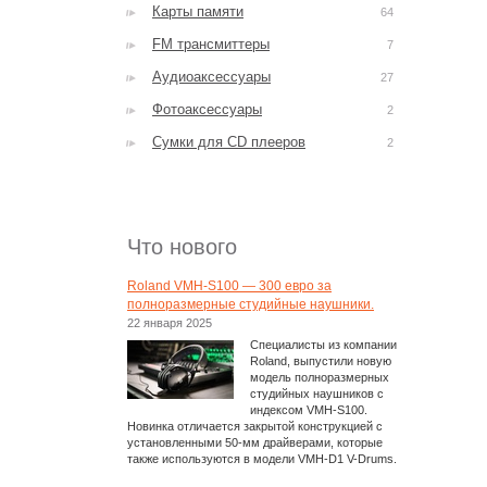
Карты памяти
64
FM трансмиттеры
7
Аудиоаксессуары
27
Фотоаксессуары
2
Сумки для CD плееров
2
Что нового
Roland VMH-S100 — 300 евро за
полноразмерные студийные наушники.
22 января 2025
Специалисты из компании
Roland, выпустили новую
модель полноразмерных
студийных наушников с
индексом VMH-S100.
Новинка отличается закрытой конструкцией с
установленными 50-мм драйверами, которые
также используются в модели VMH-D1 V-Drums.