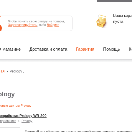
Ваша корз
пуста
Чтобы узнать свою скидку на товары,
Зарегистрируйтесь
, либо
Войдите
 магазине
Доставка и оплата
Гарантия
Помощь
К
ная
Prology
,
ology
сные центры Prology
оприёмник Prology WR-200
приёмники
Prology
Торговый ряд обретающих в наши дни особую популярность радиопр