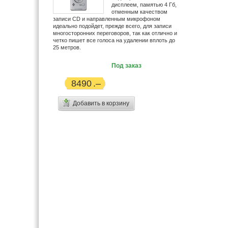
дисплеем, памятью 4 Гб,
Handaer (3)
отменным качеством
HiFiMan (1)
записи CD и направленным микрофоном
идеально подойдет, прежде всего, для записи
HoneyWld (1)
многосторонних переговоров, так как отлично и
Hyundai (10)
четко пишет все голоса на удалении вплоть до
25 метров.
Icom (2)
IconBit (9)
Под заказ
iRiver (9)
8490
Jenoptic (1)
JJ-Connect (4)
Добавить в корзину
JVC (39)
Kodak (7)
Konica Minolta (1)
Koss (54)
LG (34)
Logitech (1)
Maxon (5)
Midland (1)
Minolta (32)
Monster (4)
Motorola (21)