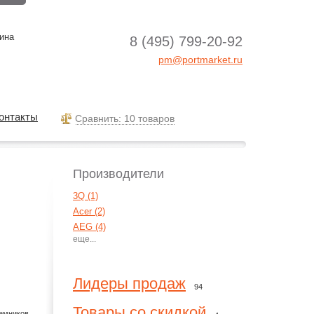
ина
8 (495) 799-20-92
pm@portmarket.ru
онтакты
Cравнить: 10 товаров
Производители
3Q (1)
Acer (2)
AEG (4)
Agva (1)
Aiptek (15)
Aiwa (7)
Лидеры продаж
94
AKG (55)
Alcatel (4)
Товары со скидкой
иемников