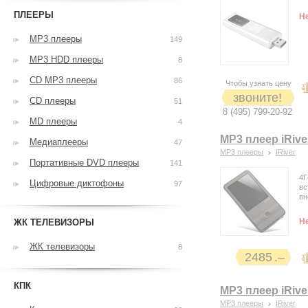
ПЛЕЕРЫ
Н
MP3 плееры
149
MP3 HDD плееры
8
CD MP3 плееры
86
Чтобы узнать цену
звоните!
CD плееры
51
8 (495) 799-20-92
MD плееры
4
MP3 плеер iRive
Медиаплееры
47
MP3 плееры
IRiver
Портативные DVD плееры
141
4Г
Цифровые диктофоны
97
вс
вн
Н
ЖК ТЕЛЕВИЗОРЫ
ЖК телевизоры
8
2485
КПК
MP3 плеер iRive
MP3 плееры
IRiver