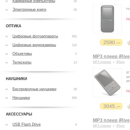
Карманные компьютеры
26
Но
Электронные книги
26
Н
ОПТИКА
Цифровые фотоаппараты
392
2590
Цифровые видеокамеры
116
Объективы
2
MP3 плеер iRive
Телескопы
MP3 плееры
IRiver
13
8Г
ди
НАУШНИКИ
ди
Беспроводные наушники
28
Н
Наушники
395
3045
АКСЕССУАРЫ
MP3 плеер iRive
USB Flash Drive
4
MP3 плееры
IRiver