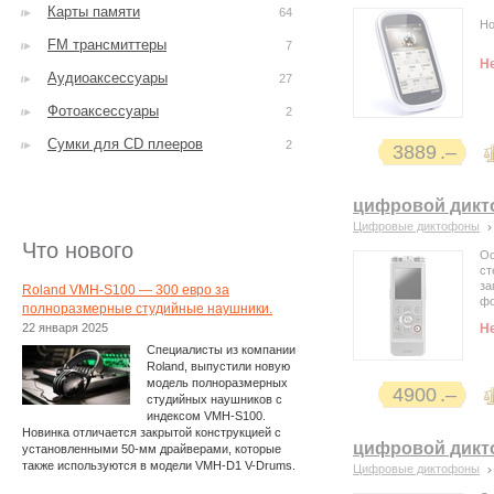
Карты памяти
64
Но
FM трансмиттеры
7
Н
Аудиоаксессуары
27
Фотоаксессуары
2
Сумки для CD плееров
2
3889
цифровой дикто
Цифровые диктофоны
Что нового
Ос
ст
за
Roland VMH-S100 — 300 евро за
фо
полноразмерные студийные наушники.
22 января 2025
Н
Специалисты из компании
Roland, выпустили новую
модель полноразмерных
4900
студийных наушников с
индексом VMH-S100.
Новинка отличается закрытой конструкцией с
цифровой дикто
установленными 50-мм драйверами, которые
также используются в модели VMH-D1 V-Drums.
Цифровые диктофоны