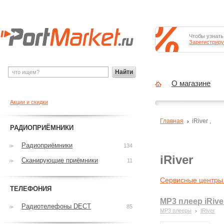
Чтобы узнать
Зарегистриру
Найти
О магазине
Акции и скидки
Главная
iRiver
,
РАДИОПРИЁМНИКИ
Радиоприёмники
134
iRiver
Сканирующие приёмники
11
Сервисные центры 
ТЕЛЕФОНИЯ
MP3 плеер iRive
Радиотелефоны DECT
85
MP3 плееры
IRiver