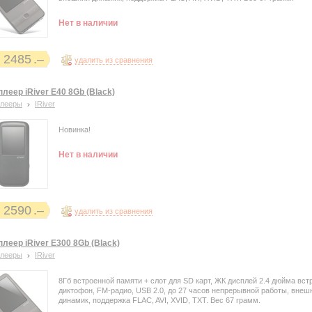
Нет в наличии
2485
удалить из сравнения
леер iRiver E40 8Gb (Black)
плееры
IRiver
Новинка!
Нет в наличии
2590
удалить из сравнения
леер iRiver E300 8Gb (Black)
плееры
IRiver
8Гб встроенной памяти + слот для SD карт, ЖК дисплей 2.4 дюйма вс
диктофон, FM-радио, USB 2.0, до 27 часов непрерывной работы, внеш
динамик, поддержка FLAC, AVI, XVID, TXT. Вес 67 грамм.