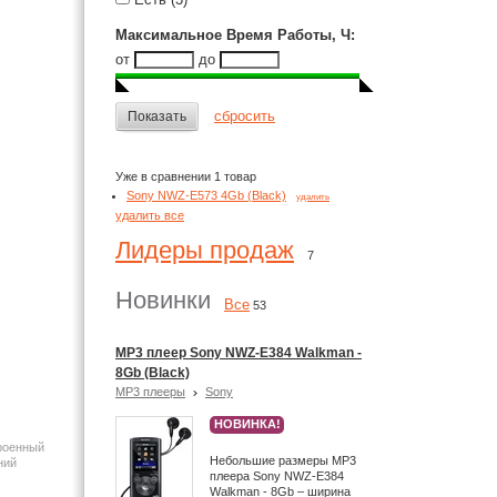
Максимальное Время Работы, Ч
:
от
до
сбросить
Показать
Уже в сравнении 1 товар
Sony NWZ-E573 4Gb (Black)
удалить
удалить все
Лидеры продаж
7
Новинки
Все
53
MP3 плеер Sony NWZ-E384 Walkman -
8Gb (Black)
MP3 плееры
Sony
НОВИНКА!
троенный
Небольшие размеры MP3
ний
плеера Sony NWZ-E384
Walkman - 8Gb – ширина