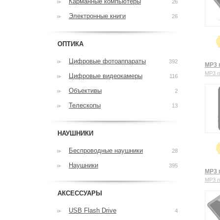
Карманные компьютеры
26
Электронные книги
26
ОПТИКА
Цифровые фотоаппараты
392
MP3 п
MP3 
Цифровые видеокамеры
116
Объективы
2
Телескопы
13
НАУШНИКИ
Беспроводные наушники
28
Наушники
395
MP3 п
MP3 
АКСЕССУАРЫ
USB Flash Drive
4