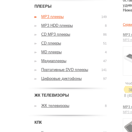
оста
удив
ПЛЕЕРЫ
Ниже
MP3 плееры
149
Серви
MP3 HDD плееры
8
CD MP3 плееры
86
MP3 
MP3 
CD плееры
51
MD плееры
4
Медиаплееры
47
Портативные DVD плееры
141
Цифровые диктофоны
97
Чтоб
з
ЖК ТЕЛЕВИЗОРЫ
8 (4
ЖК телевизоры
8
MP3 п
MP3 
КПК