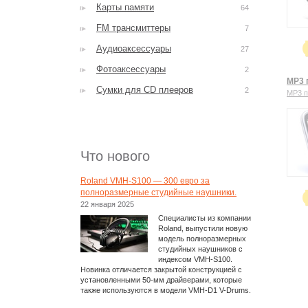
Карты памяти
64
FM трансмиттеры
7
Аудиоаксессуары
27
Фотоаксессуары
2
MP3 
Сумки для CD плееров
2
MP3 
Что нового
Roland VMH-S100 — 300 евро за
полноразмерные студийные наушники.
22 января 2025
Специалисты из компании
Roland, выпустили новую
модель полноразмерных
студийных наушников с
индексом VMH-S100.
Новинка отличается закрытой конструкцией с
установленными 50-мм драйверами, которые
также используются в модели VMH-D1 V-Drums.