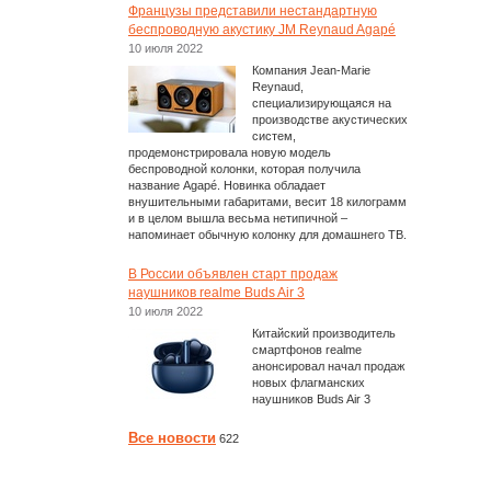
Французы представили нестандартную
беспроводную акустику JM Reynaud Agapé
10 июля 2022
Компания Jean-Marie
Reynaud,
специализирующаяся на
производстве акустических
систем,
продемонстрировала новую модель
беспроводной колонки, которая получила
название Agapé. Новинка обладает
внушительными габаритами, весит 18 килограмм
и в целом вышла весьма нетипичной –
напоминает обычную колонку для домашнего ТВ.
В России объявлен старт продаж
наушников realme Buds Air 3
10 июля 2022
Китайский производитель
смартфонов realme
анонсировал начал продаж
новых флагманских
наушников Buds Air 3
Все новости
622