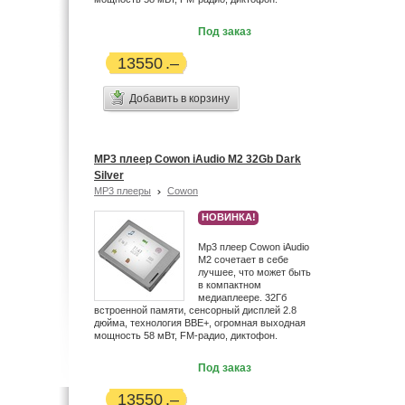
Под заказ
13550
Добавить в корзину
MP3 плеер Cowon iAudio M2 32Gb Dark
Silver
MP3 плееры
Cowon
НОВИНКА!
Mp3 плеер Cowon iAudio
М2 сочетает в себе
лучшее, что может быть
в компактном
медиаплеере. 32Гб
встроенной памяти, сенсорный дисплей 2.8
дюйма, технология BBE+, огромная выходная
мощность 58 мВт, FM-радио, диктофон.
Под заказ
13550