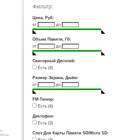
iRiver (5)
Фильтр:
Oysters (1)
Philips (3)
Цена, Руб
:
Qumo (1)
от
до
Ritmix (15)
RoverMedia (1)
Объем Памяти, Гб
:
Samsung (6)
от
до
Sandisk (1)
Sony (32)
Сенсорный Дисплей
:
Texet (6)
Есть
(4)
Transcend (1)
Размер Экрана, Дюйм
:
от
до
FM-Тюнер
:
Есть
(4)
Диктофон
:
Есть
(3)
ма
Слот Для Карты Памяти SD/Micro SD
:
аботы,
Есть
(3)