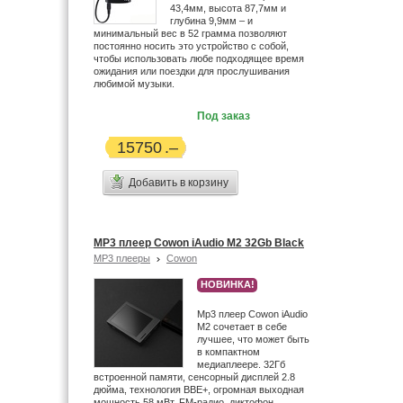
43,4мм, высота 87,7мм и
глубина 9,9мм – и
минимальный вес в 52 грамма позволяют
постоянно носить это устройство с собой,
чтобы использовать любе подходящее время
ожидания или поездки для прослушивания
любимой музыки.
Под заказ
15750
Добавить в корзину
MP3 плеер Cowon iAudio M2 32Gb Black
MP3 плееры
Cowon
НОВИНКА!
Mp3 плеер Cowon iAudio
М2 сочетает в себе
лучшее, что может быть
в компактном
медиаплеере. 32Гб
встроенной памяти, сенсорный дисплей 2.8
дюйма, технология BBE+, огромная выходная
мощность 58 мВт, FM-радио, диктофон.