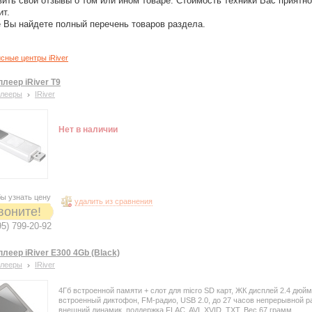
вить свои отзывы о том или ином товаре. Стоимость техники Вас приятно
ит.
 Вы найдете полный перечень товаров раздела.
сные центры iRiver
плеер iRiver T9
плееры
IRiver
Нет в наличии
ы узнать цену
удалить из сравнения
воните!
95) 799-20-92
леер iRiver E300 4Gb (Black)
плееры
IRiver
4Гб встроенной памяти + слот для micro SD карт, ЖК дисплей 2.4 дюй
встроенный диктофон, FM-радио, USB 2.0, до 27 часов непрерывной р
внешний динамик, поддержка FLAC, AVI, XVID, TXT. Вес 67 грамм.