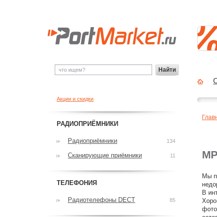
Найти
О
Акции и скидки
Глав
РАДИОПРИЁМНИКИ
Радиоприёмники
134
MP
Сканирующие приёмники
11
Мы п
ТЕЛЕФОНИЯ
недо
В ин
Радиотелефоны DECT
85
Хоро
фото