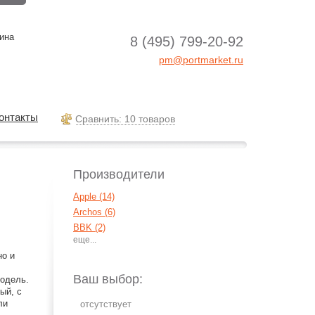
ина
8 (495) 799-20-92
pm@portmarket.ru
онтакты
Cравнить: 10 товаров
Производители
Apple (14)
Archos (6)
BBK (2)
Cowon (44)
но и
Creative (2)
Explay (3)
Ваш выбор:
модель.
HiFiMan (1)
ый, с
ли
IconBit (5)