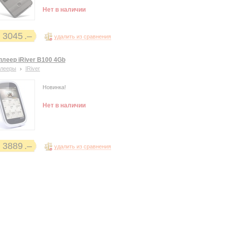
Нет в наличии
3045
удалить из сравнения
плеер iRiver B100 4Gb
плееры
IRiver
Новинка!
Нет в наличии
3889
удалить из сравнения