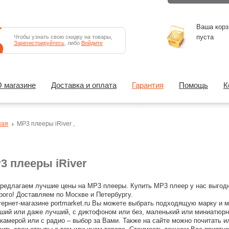
Ваша корз
пуста
Чтобы узнать свою скидку на товары,
Зарегистрируйтесь
, либо
Войдите
 магазине
Доставка и оплата
Гарантия
Помощь
К
ная
MP3 плееры
iRiver
,
3 плееры iRiver
редлагаем лучшие цены на MP3 плееры. Купить MP3 плеер у нас выгод
рого! Доставляем по Москве и Петербургу.
тернет-магазине portmarket.ru Вы можете выбрать подходящую марку и 
ший или даже лучший, с диктофоном или без, маленький или миниатюрн
камерой или с радио – выбор за Вами. Также на сайте можно почитать и