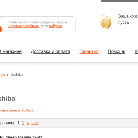
Ваша корз
пуста
Чтобы узнать свою скидку на товары,
Зарегистрируйтесь
, либо
Войдите
 магазине
Доставка и оплата
Гарантия
Помощь
К
ная
Toshiba
,
shiba
сные центры Toshiba
раницы:
1
2
»
все
P3 плеер Toshiba TY-P2