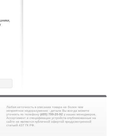
SKY-WATCHER (13)
Sony (271)
SonyEricsson (8)
шники,
Supra (10)
т
Tascam (1)
TDK (1)
Technics (8)
Tecsun (23)
Telefunken (1)
Texet (16)
Thomson (2)
Toshiba (14)
Transcend (3)
Uniden (8)
Velas (2)
Venta (6)
Любая неточность в описании товара не более чем
Vertex Standart (1)
неприятное недоразумение - детали Вы всегда можете
уточнить по телефону
(495) 799-20-92
у наших менеджеров.
Vitek (5)
Ассортимент и спецификации устройств опубликованные на
сайте не являются публичной офертой предусмотренной
Western Digital (1)
статьей 437 ГК РФ.
WESTONE (5)