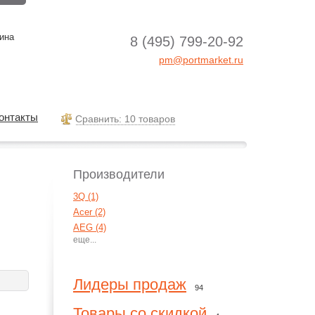
ина
8 (495) 799-20-92
pm@portmarket.ru
онтакты
Cравнить: 10 товаров
Производители
3Q (1)
Acer (2)
AEG (4)
Agva (1)
Aiptek (15)
Aiwa (7)
Лидеры продаж
94
AKG (55)
Alcatel (4)
Товары со скидкой