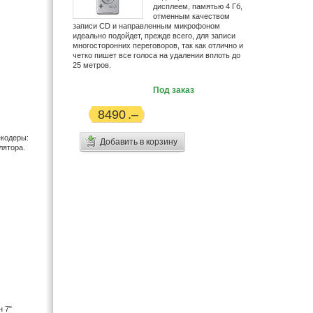
дисплеем, памятью 4 Гб,
Handaer (3)
отменным качеством
HiFiMan (1)
записи CD и направленным микрофоном
идеально подойдет, прежде всего, для записи
HoneyWld (1)
многосторонних переговоров, так как отлично и
Hyundai (10)
четко пишет все голоса на удалении вплоть до
25 метров.
Icom (2)
IconBit (9)
Под заказ
iRiver (9)
8490
Jenoptic (1)
JJ-Connect (4)
екодеры:
Добавить в корзину
JVC (39)
лятора.
Kodak (7)
Konica Minolta (1)
Koss (54)
LG (34)
Logitech (1)
Maxon (5)
Midland (1)
Minolta (32)
Monster (4)
Motorola (21)
н 7"