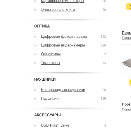
Карманные компьютеры
26
Электронные книги
26
ОПТИКА
Порт
Цифровые фотоаппараты
392
Порта
Цифровые видеокамеры
116
Объективы
2
Телескопы
13
НАУШНИКИ
Беспроводные наушники
28
Наушники
395
Порт
Порта
АКСЕССУАРЫ
USB Flash Drive
4