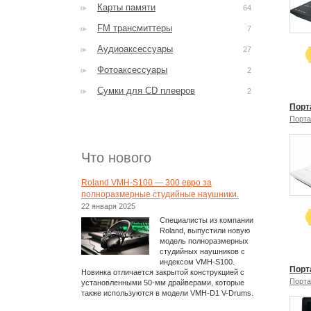
Карты памяти
64
FM трансмиттеры
7
Аудиоаксессуары
27
Фотоаксессуары
2
Сумки для CD плееров
2
Порт
Порта
Что нового
Roland VMH-S100 — 300 евро за
полноразмерные студийные наушники.
22 января 2025
Специалисты из компании
Roland, выпустили новую
модель полноразмерных
студийных наушников с
индексом VMH-S100.
Порт
Новинка отличается закрытой конструкцией с
Порта
установленными 50-мм драйверами, которые
также используются в модели VMH-D1 V-Drums.