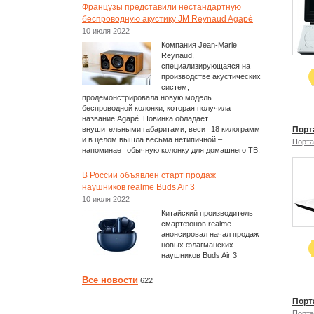
Французы представили нестандартную
беспроводную акустику JM Reynaud Agapé
10 июля 2022
Компания Jean-Marie
Reynaud,
специализирующаяся на
производстве акустических
систем,
продемонстрировала новую модель
беспроводной колонки, которая получила
название Agapé. Новинка обладает
внушительными габаритами, весит 18 килограмм
Порт
и в целом вышла весьма нетипичной –
Порта
напоминает обычную колонку для домашнего ТВ.
В России объявлен старт продаж
наушников realme Buds Air 3
10 июля 2022
Китайский производитель
смартфонов realme
анонсировал начал продаж
новых флагманских
наушников Buds Air 3
Все новости
622
Порт
Порта