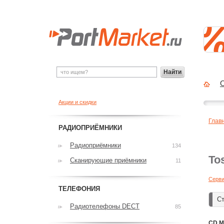
Найти
О
Акции и скидки
Глав
РАДИОПРИЁМНИКИ
Радиоприёмники
134
To
Сканирующие приёмники
11
Серви
ТЕЛЕФОНИЯ
Ст
Радиотелефоны DECT
85
CD M