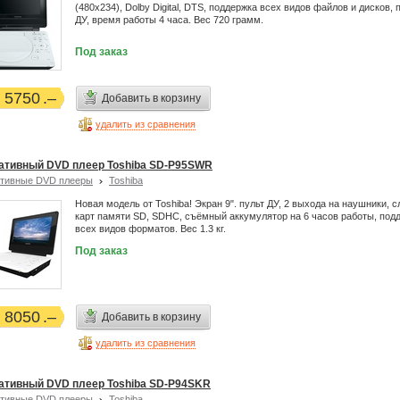
(480x234), Dolby Digital, DTS, поддержка всех видов файлов и дисков, 
ДУ, время работы 4 часа. Вес 720 грамм.
Под заказ
5750
Добавить в корзину
удалить из сравнения
ативный DVD плеер Toshiba SD-P95SWR
тивные DVD плееры
Toshiba
Новая модель от Toshiba! Экран 9". пульт ДУ, 2 выхода на наушники, с
карт памяти SD, SDHC, съёмный аккумулятор на 6 часов работы, под
всех видов форматов. Вес 1.3 кг.
Под заказ
8050
Добавить в корзину
удалить из сравнения
ативный DVD плеер Toshiba SD-P94SKR
тивные DVD плееры
Toshiba