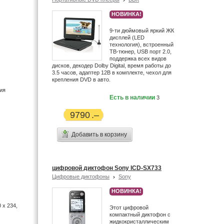
Dune (5)
НОВИНКА!
Dvico (2)
9-ти дюймовый яркий ЖК
DVTech (1)
дисплей (LED
Edic (6)
технология), встроенный
ТВ-тюнер, USB порт 2.0,
Egreat (6)
поддержка всех видов
Ellion (4)
дисков, декодер Dolby Digital, время работы до
3.5 часов, адаптер 12В в комплекте, чехол для
EMOL (2)
крепления DVD в авто.
Enigma (2)
ия
Есть в наличии
3
Enkatsu (21)
Ergo (1)
9790
Ericsson (1)
Eton (23)
Добавить в корзину
Explay (4)
FujiFilm (33)
Garmin (8)
цифровой диктофон Sony ICD-SX733
Gmini (2)
Цифровые диктофоны
Sony
Grace Digital (2)
НОВИНКА!
Grundig (14)
 x 234,
Этот цифровой
Gueray (12)
компактный диктофон с
Haier (4)
жидкокристаллическим