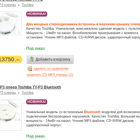
P3 плееры
Toshiba
НОВИНКА!
Два мощных стереодинамика встроены в верхнюю крышку плеер
Качество Toshiba. Уникальная, максимально удачная модель с пульто
Мощность - 14мВт на канал. Возобновление проигрывания с момента
остановки. Чтение MP3 файлов, CD-R/RW дисков, ударопрочный корпу
Под заказ
13750
Добавить в корзину
удалить из сравнения
сравнить CD MP3 плееры (
2
)
P3 плеер Toshiba TY-P3 Bluetooth
P3 плееры
Toshiba
НОВИНКА!
Уникальная модель со встроенным
Bluetooth
модулем для возможно
подключения беспроводных наушников. Качество Toshiba. Большая в
мощность - 14мВт на канал. Чтение MP3 файлов, CD-R/RW дисков,
ударопрочный корпус.
Под заказ