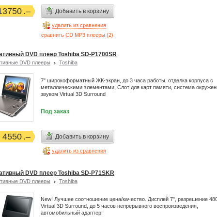
13750
Добавить в корзину
удалить из сравнения
сравнить CD MP3 плееры (
2
)
ативный DVD плеер Toshiba SD-P1700SR
тивные DVD плееры
Toshiba
7" широкоформатный ЖК-экран, до 3 часа работы, отделка корпуса с
металлическими элементами, Слот для карт памяти, cистема окружен
звуком Virtual 3D Surround
Под заказ
4550
Добавить в корзину
удалить из сравнения
ативный DVD плеер Toshiba SD-P71SKR
тивные DVD плееры
Toshiba
New! Лучшее соотношение цена/качество. Дисплей 7", разрешение 480
Virtual 3D Surround, до 5 часов непрерывного воспроизведения,
автомобильный адаптер!