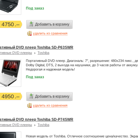
Под заказ
4750
Добавить в корзину
удалить из сравнения
ативный DVD плеер Toshiba SD-P63SWR
тивные DVD плееры
Toshiba
Портативный DVD плеер. Диагональ: 7", разрешение: 480x234 пикс., д
Dolby Digital, DTS, 2 выхода на наушники, до 3 часов работы от аккуму
Недорогая и надежная модель!
Под заказ
4950
Добавить в корзину
удалить из сравнения
ативный DVD плеер Toshiba SD-P74SWR
тивные DVD плееры
Toshiba
Новая модель от Toshiba. Отличное соотношение цена/качество. Экра