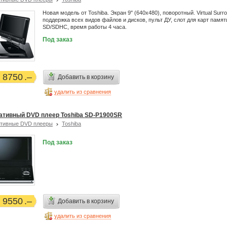
Новая модель от Toshiba. Экран 9" (640x480), поворотный. Virtual Surr
поддержка всех видов файлов и дисков, пульт ДУ, слот для карт памят
SD/SDHC, время работы 4 часа.
Под заказ
8750
Добавить в корзину
удалить из сравнения
ативный DVD плеер Toshiba SD-P1900SR
тивные DVD плееры
Toshiba
Под заказ
9550
Добавить в корзину
удалить из сравнения