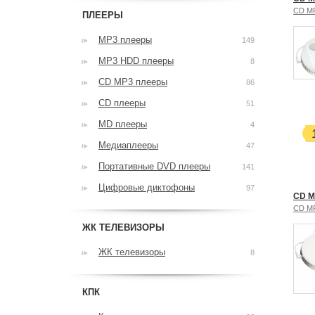
CD M
ПЛЕЕРЫ
MP3 плееры
149
MP3 HDD плееры
8
CD MP3 плееры
86
CD плееры
51
MD плееры
4
Медиаплееры
47
Портативные DVD плееры
141
Цифровые диктофоны
97
CD M
CD M
ЖК ТЕЛЕВИЗОРЫ
ЖК телевизоры
8
КПК