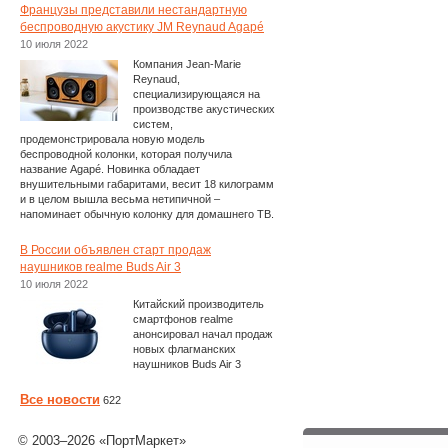
Французы представили нестандартную
беспроводную акустику JM Reynaud Agapé
10 июля 2022
Компания Jean-Marie
Reynaud,
специализирующаяся на
производстве акустических
систем,
продемонстрировала новую модель
беспроводной колонки, которая получила
название Agapé. Новинка обладает
внушительными габаритами, весит 18 килограмм
и в целом вышла весьма нетипичной –
напоминает обычную колонку для домашнего ТВ.
В России объявлен старт продаж
наушников realme Buds Air 3
10 июля 2022
Китайский производитель
смартфонов realme
анонсировал начал продаж
новых флагманских
наушников Buds Air 3
Все новости
622
© 2003–2026 «ПортМаркет»