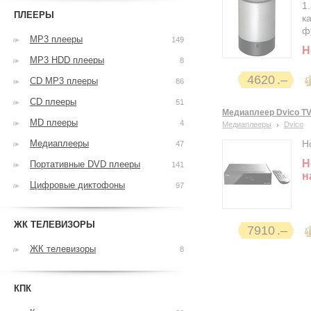
1
ПЛЕЕРЫ
к
ф
MP3 плееры
149
Н
MP3 HDD плееры
8
4620
CD MP3 плееры
86
CD плееры
51
Медиаплеер Dvico TV
MD плееры
4
Медиаплееры
Dvico
Медиаплееры
Н
47
Н
Портативные DVD плееры
141
н
Цифровые диктофоны
97
ЖК ТЕЛЕВИЗОРЫ
7910
ЖК телевизоры
8
КПК