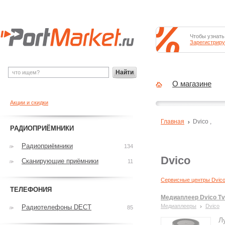
Чтобы узнать
Зарегистриру
Найти
О магазине
Акции и скидки
Главная
Dvico
,
РАДИОПРИЁМНИКИ
Радиоприёмники
134
Dvico
Сканирующие приёмники
11
Сервисные центры Dvic
ТЕЛЕФОНИЯ
Медиаплеер Dvico Tv
Медиаплееры
Dvico
Радиотелефоны DECT
85
Л