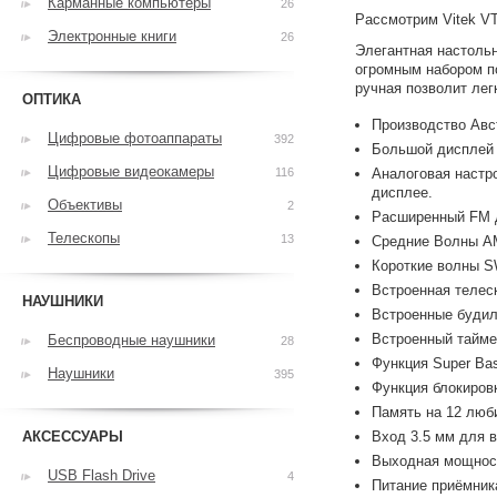
Карманные компьютеры
26
Рассмотрим Vitek VT
Электронные книги
26
Элегантная настольн
огромным набором п
ручная позволит лег
ОПТИКА
Производство Авс
Цифровые фотоаппараты
392
Большой дисплей 
Цифровые видеокамеры
116
Аналоговая настр
дисплее.
Объективы
2
Расширенный FM д
Телескопы
13
Средние Волны AM 
Короткие волны SW
Встроенная телес
НАУШНИКИ
Встроенные будил
Встроенный тайме
Беспроводные наушники
28
Функция Super Ba
Наушники
395
Функция блокиров
Память на 12 люб
АКСЕССУАРЫ
Вход 3.5 мм для 
Выходная мощност
USB Flash Drive
4
Питание приёмника