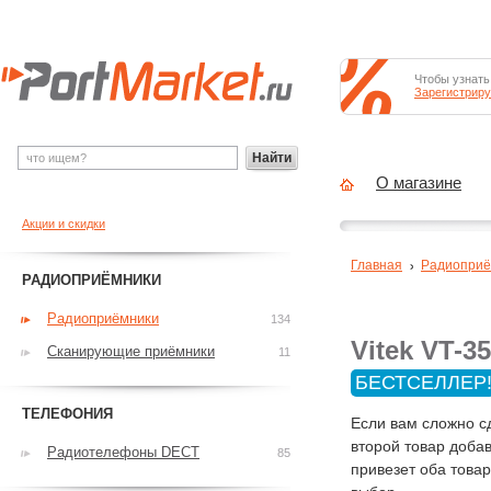
Чтобы узнать
Зарегистриру
Найти
О магазине
Акции и скидки
Главная
Радиоприё
РАДИОПРИЁМНИКИ
Радиоприёмники
134
Vitek VT-3
Сканирующие приёмники
11
БЕСТСЕЛЛЕР
ТЕЛЕФОНИЯ
Если вам сложно с
второй товар добав
Радиотелефоны DECT
85
привезет оба това