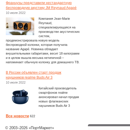
Французы представили нестандартную
беспроводную акустику JM Reynaud Agapé
10 июля 2022
Компания Jean-Marie
Reynaud,
специализирующаяся на
производстве акустических
систем,
продемонстрировала новую модель
беспроводной колонки, которая получила
название Agapé. Новинка обладает
внушительными габаритами, весит 18 килограмм
и в целом вышла весьма нетипичной –
напоминает обычную колонку для домашнего ТВ.
В России объявлен старт продаж
наушников realme Buds Air 3
10 июля 2022
Китайский производитель
смартфонов realme
анонсировал начал продаж
новых флагманских
наушников Buds Air 3
Все новости
622
© 2003–2026 «ПортМаркет»