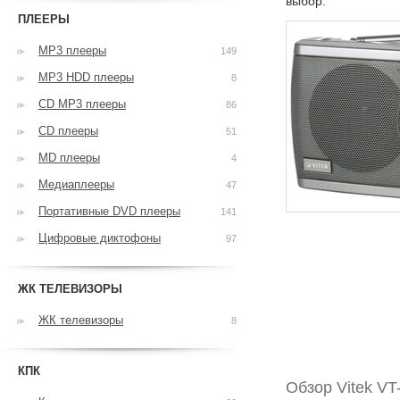
выбор.
ПЛЕЕРЫ
MP3 плееры
149
MP3 HDD плееры
8
CD MP3 плееры
86
CD плееры
51
MD плееры
4
Медиаплееры
47
Портативные DVD плееры
141
Цифровые диктофоны
97
ЖК ТЕЛЕВИЗОРЫ
ЖК телевизоры
8
КПК
Обзор Vitek VT