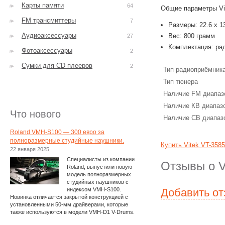
Карты памяти
64
Общие параметры Vi
FM трансмиттеры
7
Размеры: 22.6 x 13
Аудиоаксессуары
Вес: 800 грамм
27
Комплектация: рад
Фотоаксессуары
2
Сумки для CD плееров
2
Тип радиоприёмник
Тип тюнера
Наличие FM диапаз
Наличие КВ диапаз
Что нового
Наличие СВ диапаз
Roland VMH-S100 — 300 евро за
полноразмерные студийные наушники.
Купить Vitek VT-358
22 января 2025
Специалисты из компании
Отзывы о V
Roland, выпустили новую
модель полноразмерных
студийных наушников с
индексом VMH-S100.
Добавить о
Новинка отличается закрытой конструкцией с
установленными 50-мм драйверами, которые
также используются в модели VMH-D1 V-Drums.