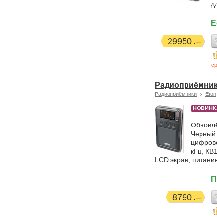
д
Е
29950
ср
Радиоприёмник E
Радиоприёмники
Eton
НОВИНК
Обновлё
Черный 
цифрово
кГц, КВ1
LCD экран, питание
П
8790