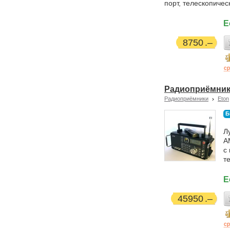
порт, телескопичес
Е
8750
ср
Радиоприёмник E
Радиоприёмники
Eton
Б
Л
A
с
т
Е
45950
ср