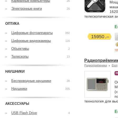
Карманные компьютеры
26
Мощн
маши
Электронные книги
26
1620
телескопическая а
ОПТИКА
Е
Цифровые фотоаппараты
392
15950
Цифровые видеокамеры
116
Объективы
2
ср
Телескопы
13
Радиоприёмник E
Радиоприёмники
Eton
НАУШНИКИ
Н
Беспроводные наушники
28
О
М
Наушники
395
(
п
технология для выс
АКСЕССУАРЫ
Е
USB Flash Drive
4