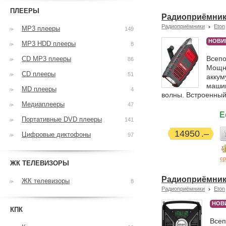
ПЛЕЕРЫ
Радиоприёмник
Радиоприёмники
Eton
MP3 плееры
149
НОВИ
MP3 HDD плееры
8
Всепо
CD MP3 плееры
86
Мощны
CD плееры
51
аккум
машин
MD плееры
4
волны. Встроенный 
Медиаплееры
47
Е
Портативные DVD плееры
141
14950
Цифровые диктофоны
97
ср
ЖК ТЕЛЕВИЗОРЫ
Радиоприёмник 
ЖК телевизоры
8
Радиоприёмники
Eton
НОВ
КПК
Всеп