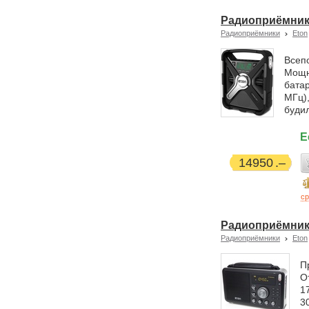
Радиоприёмник
Радиоприёмники
Eton
Всеп
Мощн
бата
МГц),
будил
Е
14950
ср
Радиоприёмник 
Радиоприёмники
Eton
П
О
1
3