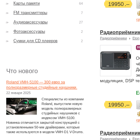
Карты памяти
19950
64
FM трансмиттеры
7
ср
Аудиоаксессуары
27
Фотоаксессуары
2
Радиоприёмник E
Радиоприёмники
Eton
Сумки для CD плееров
2
Н
О
ч
Д
Что нового
э
модуляция, DSP те
Roland VMH-S100 — 300 евро за
полноразмерные студийные наушники.
Е
22 января 2025
Специалисты из компании
19950
Roland, выпустили новую
модель полноразмерных
студийных наушников с
индексом VMH-S100.
ср
Новинка отличается закрытой конструкцией с
установленными 50-мм драйверами, которые
также используются в модели VMH-D1 V-Drums.
Радиоприёмник E
Радиоприёмники
Eton