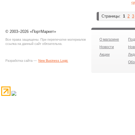
ср
Страницы:
1
2
3
© 2003–2026 «ПортМаркет»
О магазине
Под
Все права защищены. При перепечатке материалов
ссылка на данный сайт обязательна.
Новости
Нов
Акции
Лид
Разработка сайта —
New Business Logic
Обз