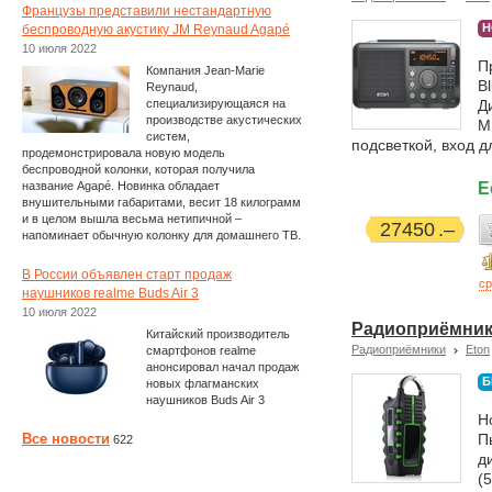
Французы представили нестандартную
Н
беспроводную акустику JM Reynaud Agapé
10 июля 2022
П
Компания Jean-Marie
B
Reynaud,
специализирующаяся на
Д
производстве акустических
М
систем,
подсветкой, вход дл
продемонстрировала новую модель
беспроводной колонки, которая получила
название Agapé. Новинка обладает
Е
внушительными габаритами, весит 18 килограмм
и в целом вышла весьма нетипичной –
27450
напоминает обычную колонку для домашнего ТВ.
В России объявлен старт продаж
ср
наушников realme Buds Air 3
10 июля 2022
Радиоприёмник E
Китайский производитель
Радиоприёмники
Eton
смартфонов realme
анонсировал начал продаж
Б
новых флагманских
наушников Buds Air 3
Н
Все новости
П
622
д
(