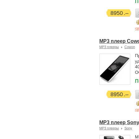
П
8950
ср
MP3 плеер Cowon
MP3 плееры
Cowon
П
у
4
O
П
8950
ср
MP3 плеер Sony
MP3 плееры
Sony
M