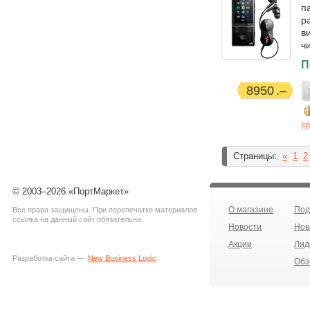
п
р
в
ч
П
8950
ср
Страницы:
«
1
2
© 2003–2026 «ПортМаркет»
О магазине
Под
Все права защищены. При перепечатке материалов
ссылка на данный сайт обязательна.
Новости
Нов
Акции
Лид
Разработка сайта —
New Business Logic
Обз