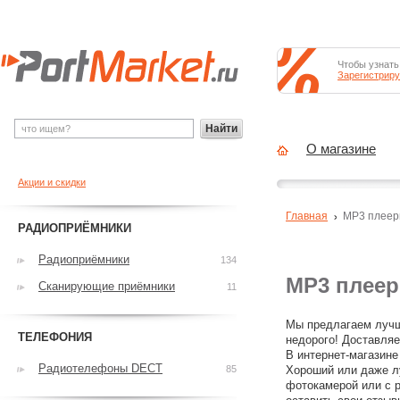
Чтобы узнать
Зарегистриру
Найти
О магазине
Акции и скидки
Главная
MP3 плее
РАДИОПРИЁМНИКИ
Радиоприёмники
134
MP3 плее
Сканирующие приёмники
11
Мы предлагаем лучш
ТЕЛЕФОНИЯ
недорого! Доставляе
В интернет-магазине
Радиотелефоны DECT
85
Хороший или даже л
фотокамерой или с р