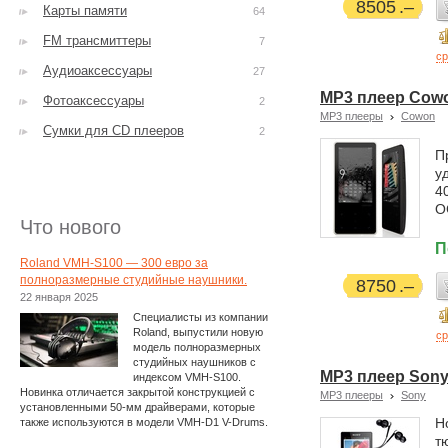
8505
Карты памяти
64
FM трансмиттеры
7
ср
Аудиоаксессуары
27
MP3 плеер Cowon
Фотоаксессуары
2
MP3 плееры
Cowon
Сумки для CD плееров
2
П
у
4
O
Что нового
П
Roland VMH-S100 — 300 евро за
полноразмерные студийные наушники.
8750
22 января 2025
Специалисты из компании
Roland, выпустили новую
ср
модель полноразмерных
студийных наушников с
MP3 плеер Sony
индексом VMH-S100.
Новинка отличается закрытой конструкцией с
MP3 плееры
Sony
установленными 50-мм драйверами, которые
Н
также используются в модели VMH-D1 V-Drums.
т