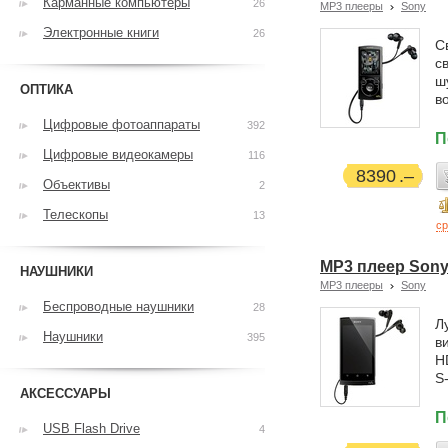
Карманные компьютеры
26
MP3 плееры
Sony
Электронные книги
26
С
с
ш
ОПТИКА
в
Цифровые фотоаппараты
392
П
Цифровые видеокамеры
116
8390
Объективы
2
Телескопы
13
ср
MP3 плеер Sony
НАУШНИКИ
MP3 плееры
Sony
Беспроводные наушники
28
Л
Наушники
395
в
H
S
АКСЕССУАРЫ
П
USB Flash Drive
4