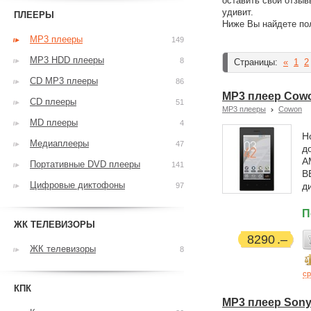
оставить свои отзыв
удивит.
ПЛЕЕРЫ
Ниже Вы найдете по
MP3 плееры
149
MP3 HDD плееры
8
Страницы:
«
1
2
CD MP3 плееры
86
MP3 плеер Cowon
CD плееры
51
MP3 плееры
Cowon
MD плееры
4
Н
Медиаплееры
47
д
A
Портативные DVD плееры
141
B
Цифровые диктофоны
д
97
П
ЖК ТЕЛЕВИЗОРЫ
8290
ЖК телевизоры
8
ср
КПК
MP3 плеер Sony