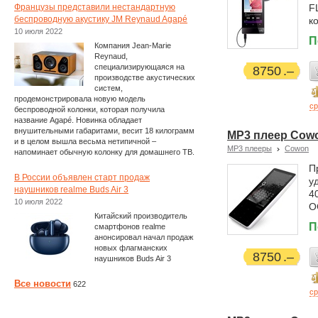
Французы представили нестандартную
F
беспроводную акустику JM Reynaud Agapé
ко
10 июля 2022
П
Компания Jean-Marie
Reynaud,
специализирующаяся на
8750
производстве акустических
систем,
продемонстрировала новую модель
ср
беспроводной колонки, которая получила
название Agapé. Новинка обладает
внушительными габаритами, весит 18 килограмм
MP3 плеер Cowon
и в целом вышла весьма нетипичной –
MP3 плееры
Cowon
напоминает обычную колонку для домашнего ТВ.
П
В России объявлен старт продаж
у
наушников realme Buds Air 3
4
10 июля 2022
O
Китайский производитель
П
смартфонов realme
анонсировал начал продаж
новых флагманских
8750
наушников Buds Air 3
Все новости
622
ср