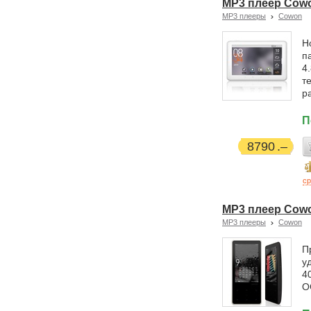
MP3 плеер Cowon
MP3 плееры
Cowon
Н
п
4
т
р
П
8790
ср
MP3 плеер Cowon
MP3 плееры
Cowon
П
у
4
O