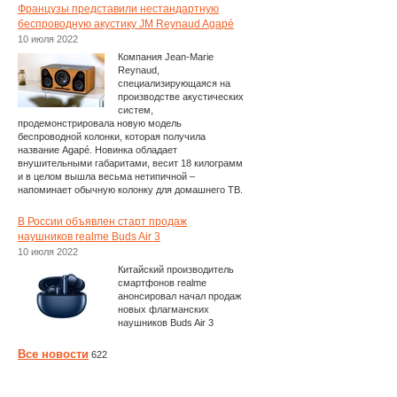
Французы представили нестандартную
беспроводную акустику JM Reynaud Agapé
10 июля 2022
Компания Jean-Marie
Reynaud,
специализирующаяся на
производстве акустических
систем,
продемонстрировала новую модель
беспроводной колонки, которая получила
название Agapé. Новинка обладает
внушительными габаритами, весит 18 килограмм
и в целом вышла весьма нетипичной –
напоминает обычную колонку для домашнего ТВ.
В России объявлен старт продаж
наушников realme Buds Air 3
10 июля 2022
Китайский производитель
смартфонов realme
анонсировал начал продаж
новых флагманских
наушников Buds Air 3
Все новости
622