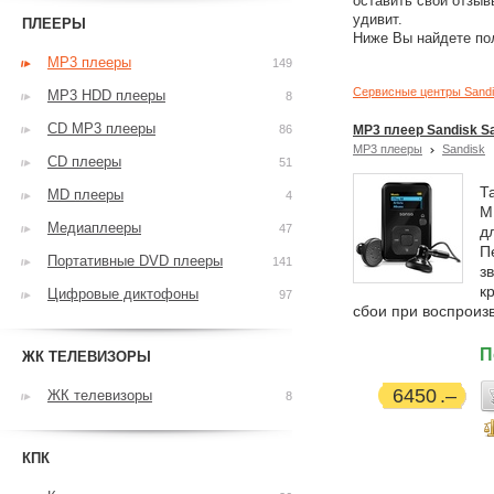
оставить свои отзыв
удивит.
ПЛЕЕРЫ
Ниже Вы найдете по
MP3 плееры
149
Сервисные центры Sand
MP3 HDD плееры
8
CD MP3 плееры
86
MP3 плеер Sandisk Sa
MP3 плееры
Sandisk
CD плееры
51
Т
MD плееры
4
M
Медиаплееры
47
д
П
Портативные DVD плееры
141
з
к
Цифровые диктофоны
97
сбои при воспроиз
П
ЖК ТЕЛЕВИЗОРЫ
6450
ЖК телевизоры
8
КПК