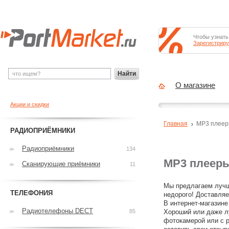
Чтобы узнать
Зарегистриру
Найти
О магазине
Акции и скидки
Главная
MP3 плее
РАДИОПРИЁМНИКИ
Радиоприёмники
134
MP3 плееры
Сканирующие приёмники
11
Мы предлагаем лучш
ТЕЛЕФОНИЯ
недорого! Доставляе
В интернет-магазине
Радиотелефоны DECT
85
Хороший или даже л
фотокамерой или с р