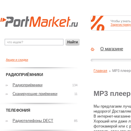
Чтобы узнать
Зарегистриру
Найти
О магазине
Акции и скидки
Главная
MP3 плее
РАДИОПРИЁМНИКИ
Радиоприёмники
134
MP3 плее
Сканирующие приёмники
11
Мы предлагаем лучш
ТЕЛЕФОНИЯ
недорого! Доставляе
В интернет-магазине
Радиотелефоны DECT
85
Хороший или даже л
фотокамерой или с р