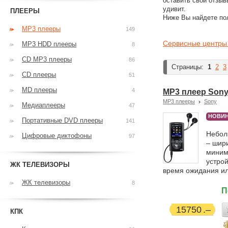
оставить свои отзыв
удивит.
ПЛЕЕРЫ
Ниже Вы найдете по
MP3 плееры
149
Сервисные центры
MP3 HDD плееры
8
CD MP3 плееры
86
Страницы:
1
2
3
CD плееры
51
MD плееры
4
MP3 плеер Sony
MP3 плееры
Sony
Медиаплееры
47
НОВИН
Портативные DVD плееры
141
Небол
Цифровые диктофоны
97
– шири
миним
устро
ЖК ТЕЛЕВИЗОРЫ
время ожидания ил
ЖК телевизоры
8
П
15750
КПК