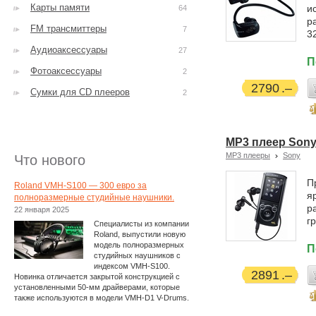
Карты памяти
и
64
р
FM трансмиттеры
7
3
Аудиоаксессуары
27
П
Фотоаксессуары
2
2790
Сумки для CD плееров
2
MP3 плеер Sony
MP3 плееры
Sony
Что нового
П
Roland VMH-S100 — 300 евро за
я
полноразмерные студийные наушники.
р
22 января 2025
г
Специалисты из компании
Roland, выпустили новую
модель полноразмерных
П
студийных наушников с
индексом VMH-S100.
2891
Новинка отличается закрытой конструкцией с
установленными 50-мм драйверами, которые
также используются в модели VMH-D1 V-Drums.