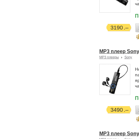
ч
П
3190
MP3 плеер Sony
MP3 плееры
Sony
Н
п
я
ч
П
3490
MP3 плеер Sony