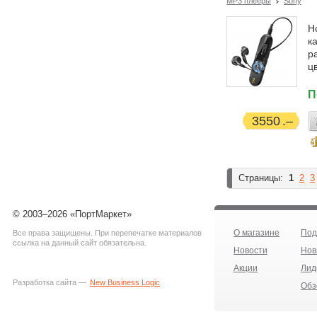
MP3 плееры
Sony
Н
к
р
ц
П
3550
Страницы:
1
2
3
© 2003–2026 «ПортМаркет»
О магазине
Под
Все права защищены. При перепечатке материалов
ссылка на данный сайт обязательна.
Новости
Нов
Акции
Лид
Разработка сайта —
New Business Logic
Обз