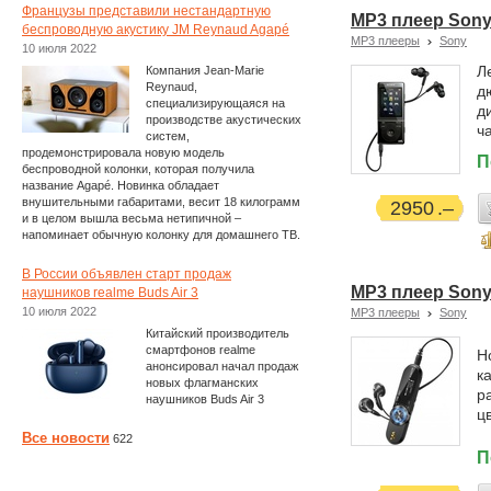
Французы представили нестандартную
MP3 плеер Sony
беспроводную акустику JM Reynaud Agapé
MP3 плееры
Sony
10 июля 2022
Л
Компания Jean-Marie
Reynaud,
д
специализирующаяся на
д
производстве акустических
ч
систем,
продемонстрировала новую модель
П
беспроводной колонки, которая получила
название Agapé. Новинка обладает
внушительными габаритами, весит 18 килограмм
2950
и в целом вышла весьма нетипичной –
напоминает обычную колонку для домашнего ТВ.
В России объявлен старт продаж
MP3 плеер Sony
наушников realme Buds Air 3
10 июля 2022
MP3 плееры
Sony
Китайский производитель
смартфонов realme
Н
анонсировал начал продаж
к
новых флагманских
р
наушников Buds Air 3
ц
Все новости
622
П