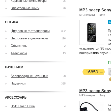
Карманные компьютеры
26
Электронные книги
26
MP3 плеер Sony 
MP3 плееры
Sony
ОПТИКА
Б
П
Цифровые фотоаппараты
392
E
Цифровые видеокамеры
116
п
к
Объективы
2
устраняется 98 пр
восприятию звучащ
Телескопы
13
П
НАУШНИКИ
16850
Беспроводные наушники
28
Наушники
395
MP3 плеер Sony
MP3 плееры
Sony
АКСЕССУАРЫ
Б
USB Flash Drive
4
M