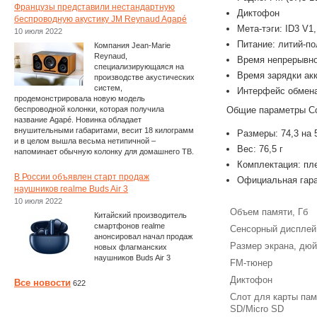
Французы представили нестандартную
Диктофон
беспроводную акустику JM Reynaud Agapé
Мета-тэги: ID3 V1,
10 июля 2022
Питание: литий-п
Компания Jean-Marie
Reynaud,
Время непрерывног
специализирующаяся на
Время зарядки акк
производстве акустических
систем,
Интерфейс обмена
продемонстрировала новую модель
беспроводной колонки, которая получила
Общие параметры Co
название Agapé. Новинка обладает
внушительными габаритами, весит 18 килограмм
Размеры: 74,3 на 
и в целом вышла весьма нетипичной –
Вес: 76,5 г
напоминает обычную колонку для домашнего ТВ.
Комплектация: пл
В России объявлен старт продаж
Официальная гара
наушников realme Buds Air 3
10 июля 2022
Объем памяти, Гб
Китайский производитель
смартфонов realme
Сенсорный дисплей
анонсировал начал продаж
Размер экрана, дю
новых флагманских
наушников Buds Air 3
FM-тюнер
Диктофон
Все новости
622
Слот для карты пам
SD/Micro SD