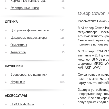
Карманные компьютеры
26
Электронные книги
26
Обзор Cowon i
Рассмотрим Cowon i
ОПТИКА
Mp3 плеер Cowon iAu
Цифровые фотоаппараты
392
медиаплеере. Просто
его компактности (ра
Цифровые видеокамеры
116
Сенсорный экран с д
приятен в использов
Объективы
2
Mp3 плеер COWON М2
Телескопы
13
звучание – 20 Гц и 
мощнее: 58 МВт в с
форматы: MP3/2, WM
НАУШНИКИ
AVI, ASF, WMV.
Беспроводные наушники
Сохранились и прив
28
памяти может быть к
Наушники
395
карту памяти microS
Зарядка устройства 
непрерывно слушать 
АКСЕССУАРЫ
часов. Все эти хар
популярным среди п
USB Flash Drive
4