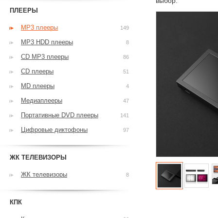
выбор.
ПЛЕЕРЫ
MP3 плееры
149
MP3 HDD плееры
8
CD MP3 плееры
86
CD плееры
51
MD плееры
4
Медиаплееры
47
Портативные DVD плееры
141
Цифровые диктофоны
97
ЖК ТЕЛЕВИЗОРЫ
ЖК телевизоры
8
КПК