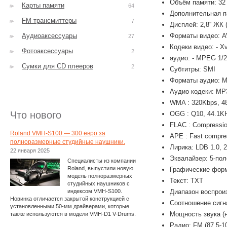
Объём памяти: 32
Карты памяти
64
Дополнительная п
FM трансмиттеры
7
Дисплей: 2,8'' ЖК
Аудиоаксессуары
Форматы видео: A
27
Кодеки видео: - X
Фотоаксессуары
2
аудио: - MPEG 1/2
Сумки для CD плееров
2
Субтитры: SMI
Форматы аудио: 
Аудио кодеки: MP3
WMA : 320Kbps, 4
Что нового
OGG : Q10, 44.1KH
FLAC : Compression
Roland VMH-S100 — 300 евро за
APE : Fast compres
полноразмерные студийные наушники.
Лирика: LDB 1.0, 
22 января 2025
Эквалайзер: 5-пол
Специалисты из компании
Roland, выпустили новую
Графические фор
модель полноразмерных
Текст: TXT
студийных наушников с
индексом VMH-S100.
Диапазон воспроиз
Новинка отличается закрытой конструкцией с
Соотношение сигн
установленными 50-мм драйверами, которые
Мощность звука (н
также используются в модели VMH-D1 V-Drums.
Радио: FM (87,5-1