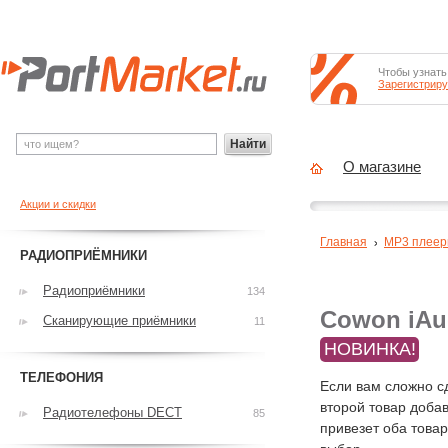
Чтобы узнать
Зарегистриру
Найти
О магазине
Акции и скидки
Главная
MP3 плее
РАДИОПРИЁМНИКИ
Радиоприёмники
134
Cowon iAu
Сканирующие приёмники
11
НОВИНКА!
ТЕЛЕФОНИЯ
Если вам сложно с
второй товар добав
Радиотелефоны DECT
85
привезет оба това