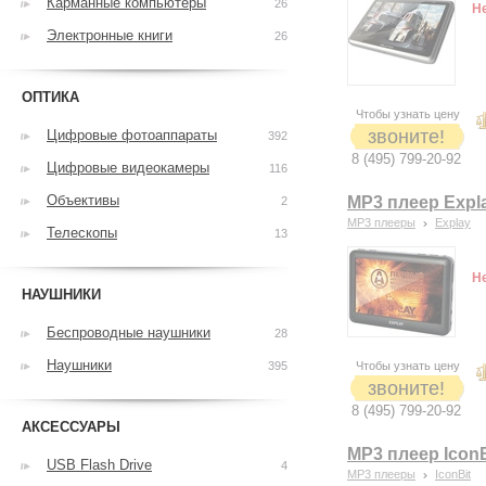
Карманные компьютеры
26
Н
Электронные книги
26
ОПТИКА
Чтобы узнать цену
звоните!
Цифровые фотоаппараты
392
8 (495) 799-20-92
Цифровые видеокамеры
116
Объективы
MP3 плеер Expl
2
MP3 плееры
Explay
Телескопы
13
Н
НАУШНИКИ
Беспроводные наушники
28
Наушники
395
Чтобы узнать цену
звоните!
8 (495) 799-20-92
АКСЕССУАРЫ
MP3 плеер Icon
USB Flash Drive
4
MP3 плееры
IconBit