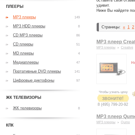
оставить свои отзыв
удивит.
ПЛЕЕРЫ
Ниже Вы найдете по
MP3 плееры
149
MP3 HDD плееры
8
Страницы:
«
1
2
CD MP3 плееры
86
MP3 плеер Creati
CD плееры
51
MP3 плееры
Creative
MD плееры
4
Медиаплееры
47
Н
Портативные DVD плееры
141
Цифровые диктофоны
97
Чтобы узнать цену
ЖК ТЕЛЕВИЗОРЫ
звоните!
8 (495) 799-20-92
ЖК телевизоры
8
MP3 плеер Qum
MP3 плееры
Qumo
КПК