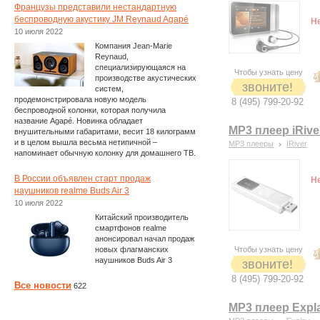
Французы представили нестандартную
беспроводную акустику JM Reynaud Agapé
Н
10 июля 2022
Компания Jean-Marie
Reynaud,
специализирующаяся на
Чтобы узнать цену
производстве акустических
звоните!
систем,
продемонстрировала новую модель
8 (495) 799-20-92
беспроводной колонки, которая получила
название Agapé. Новинка обладает
MP3 плеер iRive
внушительными габаритами, весит 18 килограмм
и в целом вышла весьма нетипичной –
MP3 плееры
IRiver
напоминает обычную колонку для домашнего ТВ.
В России объявлен старт продаж
Н
наушников realme Buds Air 3
10 июля 2022
Китайский производитель
смартфонов realme
анонсировал начал продаж
новых флагманских
Чтобы узнать цену
наушников Buds Air 3
звоните!
8 (495) 799-20-92
Все новости
622
MP3 плеер Expl