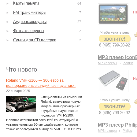
Карты памяти
64
FM трансмиттеры
Н
7
Аудиоаксессуары
27
Фотоаксессуары
2
Чтобы узнать цену
звоните!
Сумки для CD плееров
2
8 (495) 799-20-92
MP3 плеер Icon
MP3 плееры
IconBit
Что нового
Н
Roland VMH-S100 — 300 евро за
полноразмерные студийные наушники.
22 января 2025
Специалисты из компании
Чтобы узнать цену
Roland, выпустили новую
звоните!
модель полноразмерных
студийных наушников с
8 (495) 799-20-92
индексом VMH-S100.
Новинка отличается закрытой конструкцией с
MP3 плеер Phil
установленными 50-мм драйверами, которые
также используются в модели VMH-D1 V-Drums.
MP3 плееры
Philips