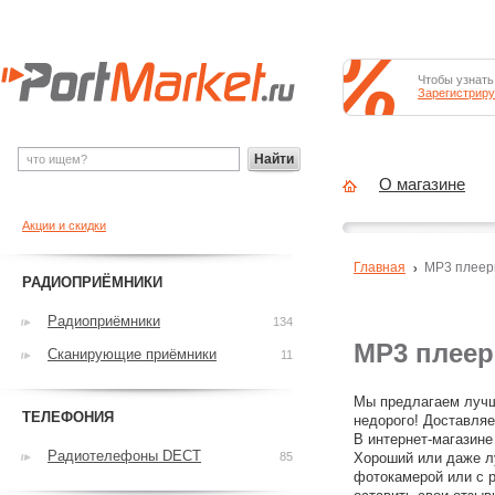
Чтобы узнать
Зарегистриру
Найти
О магазине
Акции и скидки
Главная
MP3 плее
РАДИОПРИЁМНИКИ
Радиоприёмники
134
MP3 плее
Сканирующие приёмники
11
Мы предлагаем лучш
ТЕЛЕФОНИЯ
недорого! Доставляе
В интернет-магазине
Радиотелефоны DECT
85
Хороший или даже л
фотокамерой или с р