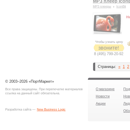
MP3 плеер Icon
MP3 плееры
IconBit
Н
Чтобы узнать цену
звоните!
8 (495) 799-20-92
Страницы:
«
1
2
© 2003–2026 «ПортМаркет»
О магазине
Под
Все права защищены. При перепечатке материалов
ссылка на данный сайт обязательна.
Новости
Нов
Акции
Лид
Разработка сайта —
New Business Logic
Обз