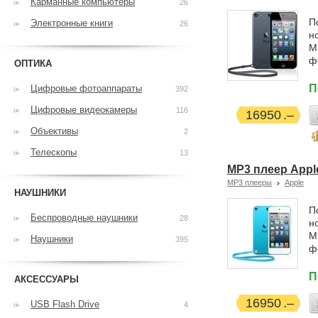
Карманные компьютеры
26
П
Электронные книги
26
н
М
ф
ОПТИКА
П
Цифровые фотоаппараты
392
Цифровые видеокамеры
116
16950
Объективы
2
Телескопы
13
MP3 плеер Apple
MP3 плееры
Apple
НАУШНИКИ
П
Беспроводные наушники
28
н
М
Наушники
395
ф
П
АКСЕССУАРЫ
16950
USB Flash Drive
4