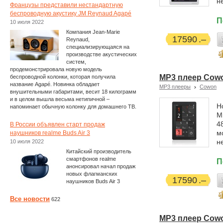
н
Французы представили нестандартную
беспроводную акустику JM Reynaud Agapé
П
10 июля 2022
Компания Jean-Marie
17590
Reynaud,
специализирующаяся на
производстве акустических
систем,
продемонстрировала новую модель
MP3 плеер Cowon
беспроводной колонки, которая получила
название Agapé. Новинка обладает
MP3 плееры
Cowon
внушительными габаритами, весит 18 килограмм
и в целом вышла весьма нетипичной –
Н
напоминает обычную колонку для домашнего ТВ.
M
4
В России объявлен старт продаж
м
наушников realme Buds Air 3
н
10 июля 2022
Китайский производитель
смартфонов realme
П
анонсировал начал продаж
новых флагманских
17590
наушников Buds Air 3
Все новости
622
MP3 плеер Cowon