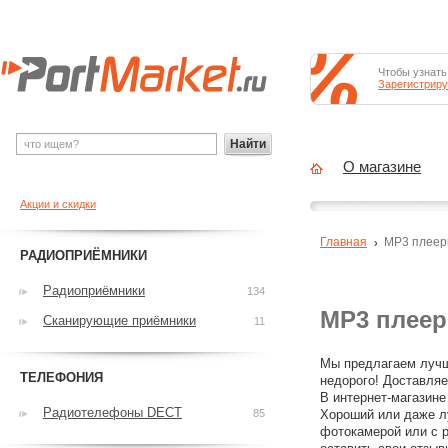
Чтобы узнать
Зарегистриру
Найти
О магазине
Акции и скидки
Главная
MP3 плее
РАДИОПРИЁМНИКИ
Радиоприёмники
134
MP3 плее
Сканирующие приёмники
11
Мы предлагаем лучш
ТЕЛЕФОНИЯ
недорого! Доставляе
В интернет-магазине
Радиотелефоны DECT
85
Хороший или даже л
фотокамерой или с р