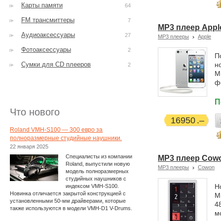
Карты памяти
64
FM трансмиттеры
7
MP3 плеер Apple 
Аудиоаксессуары
27
MP3 плееры
Apple
Фотоаксессуары
2
П
Сумки для CD плееров
н
2
М
ф
П
Что нового
16950
Roland VMH-S100 — 300 евро за
полноразмерные студийные наушники.
22 января 2025
Специалисты из компании
MP3 плеер Cowon
Roland, выпустили новую
MP3 плееры
Cowon
модель полноразмерных
студийных наушников с
Н
индексом VMH-S100.
Новинка отличается закрытой конструкцией с
M
установленными 50-мм драйверами, которые
4
также используются в модели VMH-D1 V-Drums.
м