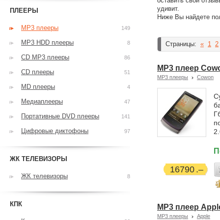
оставить свои отзыв
удивит.
ПЛЕЕРЫ
Ниже Вы найдете по
MP3 плееры
149
MP3 HDD плееры
8
Страницы:
«
1
2
CD MP3 плееры
86
MP3 плеер Cowon
CD плееры
51
MP3 плееры
Cowon
MD плееры
4
С
Медиаплееры
47
б
Г
Портативные DVD плееры
141
п
Цифровые диктофоны
2
97
П
ЖК ТЕЛЕВИЗОРЫ
16790
ЖК телевизоры
8
КПК
MP3 плеер Apple 
MP3 плееры
Apple