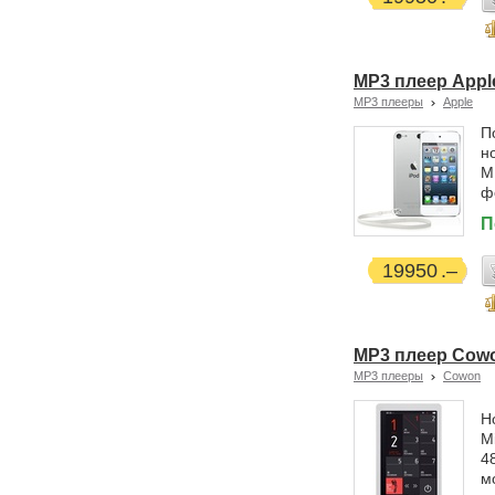
MP3 плеер Apple 
MP3 плееры
Apple
П
н
М
ф
П
19950
MP3 плеер Cowon
MP3 плееры
Cowon
Н
M
4
м