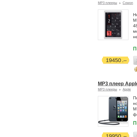
MP3 плееры
Cowon
Н
M
4
м
н
П
19450
MP3 плеер Apple 
MP3 плееры
Apple
П
н
М
ф
П
19950