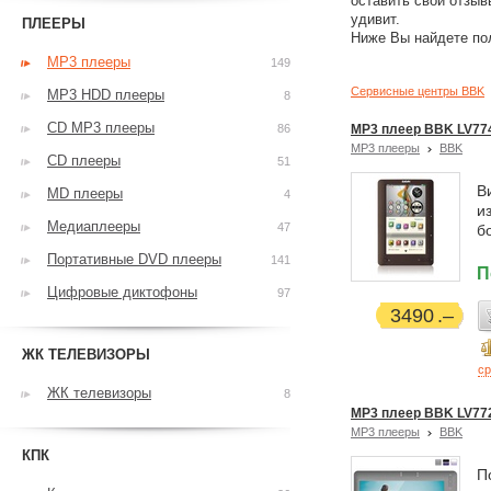
оставить свои отзыв
удивит.
ПЛЕЕРЫ
Ниже Вы найдете по
MP3 плееры
149
Сервисные центры BBK
MP3 HDD плееры
8
CD MP3 плееры
86
MP3 плеер BBK LV77
MP3 плееры
BBK
CD плееры
51
В
MD плееры
4
и
Медиаплееры
47
б
Портативные DVD плееры
141
П
Цифровые диктофоны
97
3490
ЖК ТЕЛЕВИЗОРЫ
ср
ЖК телевизоры
8
MP3 плеер BBK LV77
MP3 плееры
BBK
КПК
П