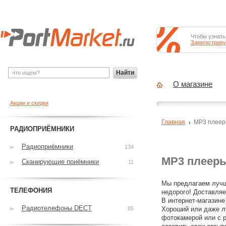
Чтобы узнать
Зарегистриру
Найти
О магазине
Акции и скидки
Главная
MP3 плее
РАДИОПРИЁМНИКИ
Радиоприёмники
134
MP3 плеер
Сканирующие приёмники
11
Мы предлагаем лучш
ТЕЛЕФОНИЯ
недорого! Доставляе
В интернет-магазине
Радиотелефоны DECT
85
Хороший или даже л
фотокамерой или с р