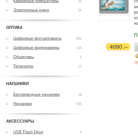
Карманные компьютеры
с
26
ш
Электронные книги
26
р
х
н
ОПТИКА
П
Цифровые фотоаппараты
392
4090
Цифровые видеокамеры
116
Объективы
2
ср
Телескопы
13
НАУШНИКИ
Беспроводные наушники
28
Наушники
395
АКСЕССУАРЫ
USB Flash Drive
4