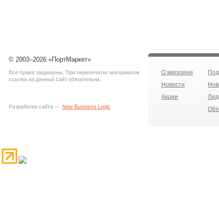
© 2003–2026 «ПортМаркет»
О магазине
Под
Все права защищены. При перепечатке материалов
ссылка на данный сайт обязательна.
Новости
Нов
Акции
Лид
Разработка сайта —
New Business Logic
Обз