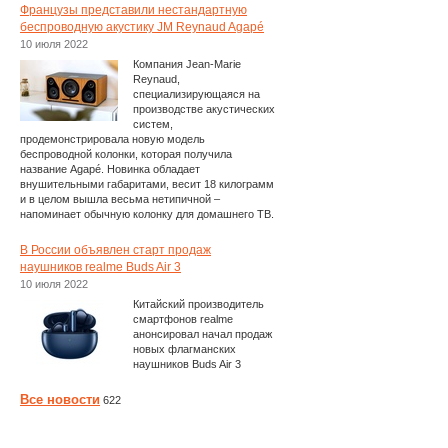
Французы представили нестандартную
беспроводную акустику JM Reynaud Agapé
10 июля 2022
Компания Jean-Marie
Reynaud,
специализирующаяся на
производстве акустических
систем,
продемонстрировала новую модель
беспроводной колонки, которая получила
название Agapé. Новинка обладает
внушительными габаритами, весит 18 килограмм
и в целом вышла весьма нетипичной –
напоминает обычную колонку для домашнего ТВ.
В России объявлен старт продаж
наушников realme Buds Air 3
10 июля 2022
Китайский производитель
смартфонов realme
анонсировал начал продаж
новых флагманских
наушников Buds Air 3
Все новости
622