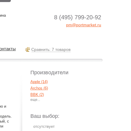
ина
8 (495) 799-20-92
pm@portmarket.ru
онтакты
Cравнить: 7 товаров
Производители
Apple (14)
Archos (6)
BBK (2)
Cowon (44)
но и
Creative (2)
Explay (3)
Ваш выбор:
модель.
HiFiMan (1)
ый, с
ли
IconBit (5)