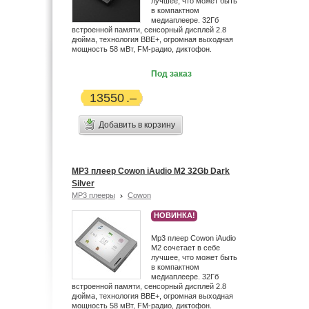
лучшее, что может быть
в компактном
медиаплеере. 32Гб
встроенной памяти, сенсорный дисплей 2.8
дюйма, технология BBE+, огромная выходная
мощность 58 мВт, FM-радио, диктофон.
Под заказ
13550
Добавить в корзину
MP3 плеер Cowon iAudio M2 32Gb Dark
Silver
MP3 плееры
Cowon
НОВИНКА!
Mp3 плеер Cowon iAudio
М2 сочетает в себе
лучшее, что может быть
в компактном
медиаплеере. 32Гб
встроенной памяти, сенсорный дисплей 2.8
дюйма, технология BBE+, огромная выходная
мощность 58 мВт, FM-радио, диктофон.