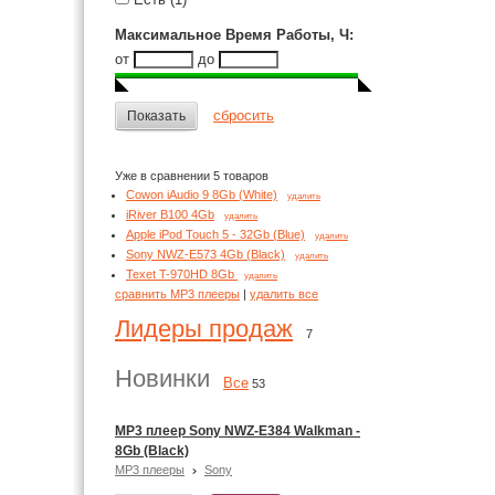
Максимальное Время Работы, Ч
:
от
до
сбросить
Показать
Уже в сравнении 5 товаров
Cowon iAudio 9 8Gb (White)
удалить
iRiver B100 4Gb
удалить
Apple iPod Touch 5 - 32Gb (Blue)
удалить
Sony NWZ-E573 4Gb (Black)
удалить
Texet T-970HD 8Gb
удалить
сравнить MP3 плееры
|
удалить все
Лидеры продаж
7
Новинки
Все
53
MP3 плеер Sony NWZ-E384 Walkman -
8Gb (Black)
MP3 плееры
Sony