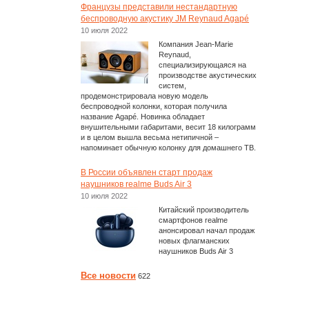
Французы представили нестандартную
беспроводную акустику JM Reynaud Agapé
10 июля 2022
Компания Jean-Marie
Reynaud,
специализирующаяся на
производстве акустических
систем,
продемонстрировала новую модель
беспроводной колонки, которая получила
название Agapé. Новинка обладает
внушительными габаритами, весит 18 килограмм
и в целом вышла весьма нетипичной –
напоминает обычную колонку для домашнего ТВ.
В России объявлен старт продаж
наушников realme Buds Air 3
10 июля 2022
Китайский производитель
смартфонов realme
анонсировал начал продаж
новых флагманских
наушников Buds Air 3
Все новости
622