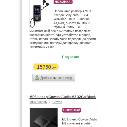
НОВИНКА!
Небольшие размеры MP3
плеера Sony NWZ-E384
Walkman - 8Gb – ширина
43,4мм, высота 87,7мм и
глубина 9,9мм – и
минимальный вес в 52 грамма позволяют
постоянно носить это устройство с собой,
чтобы использовать любе подходящее время
ожидания или поездки для прослушивания
любимой музыки.
Под заказ
15750
Добавить в корзину
MP3 плеер Cowon iAudio M2 32Gb Black
MP3 плееры
Cowon
НОВИНКА!
Mp3 плеер Cowon iAudio
М2 сочетает в себе