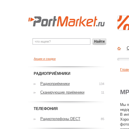
Найти
О
Акции и скидки
Глав
РАДИОПРИЁМНИКИ
Радиоприёмники
134
MP
Сканирующие приёмники
11
Мы п
ТЕЛЕФОНИЯ
недо
В ин
Радиотелефоны DECT
85
Хоро
фото