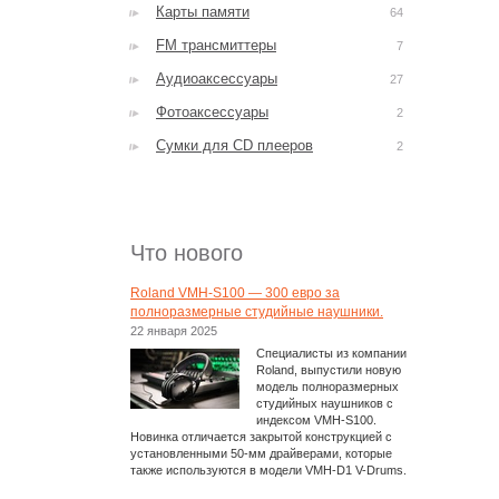
Карты памяти
64
FM трансмиттеры
7
Аудиоаксессуары
27
Фотоаксессуары
2
Сумки для CD плееров
2
Что нового
Roland VMH-S100 — 300 евро за
полноразмерные студийные наушники.
22 января 2025
Специалисты из компании
Roland, выпустили новую
модель полноразмерных
студийных наушников с
индексом VMH-S100.
Новинка отличается закрытой конструкцией с
установленными 50-мм драйверами, которые
также используются в модели VMH-D1 V-Drums.