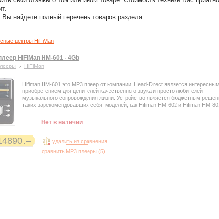
вить свои отзывы о том или ином товаре. Стоимость техники Вас приятно
ит.
 Вы найдете полный перечень товаров раздела.
сные центры HiFiMan
плеер HiFiMan HM-601 - 4Gb
плееры
HiFiMan
Hifiman HM-601 это MP3 плеер от компании Head-Direct является интересны
приобретением для ценителей качественного звука и просто любителей
музыкального сопровождения жизни. Устройство является бюджетным реше
таких зарекомендовавших себя моделей, как Hifiman HM-602 и Hifiman HM-80
Нет в наличии
14890
удалить из сравнения
сравнить MP3 плееры (
5
)