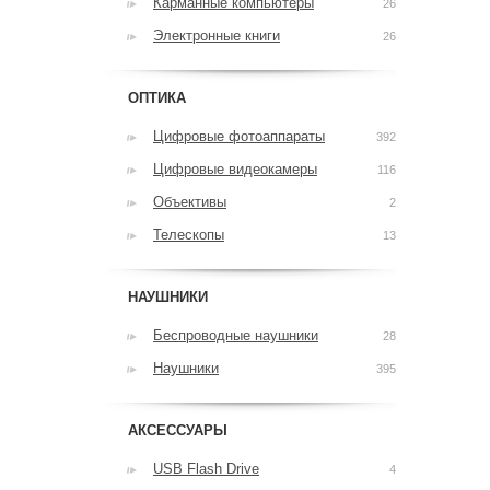
Карманные компьютеры
26
Электронные книги
26
ОПТИКА
Цифровые фотоаппараты
392
Цифровые видеокамеры
116
Объективы
2
Телескопы
13
НАУШНИКИ
Беспроводные наушники
28
Наушники
395
АКСЕССУАРЫ
USB Flash Drive
4