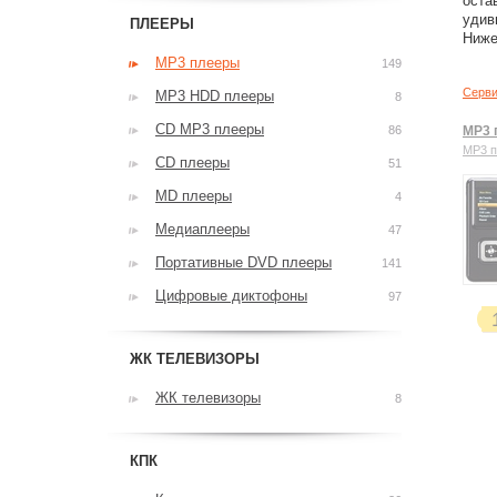
оста
удив
ПЛЕЕРЫ
Ниже
MP3 плееры
149
Серви
MP3 HDD плееры
8
CD MP3 плееры
86
MP3 
MP3 
CD плееры
51
MD плееры
4
Медиаплееры
47
Портативные DVD плееры
141
Цифровые диктофоны
97
ЖК ТЕЛЕВИЗОРЫ
ЖК телевизоры
8
КПК