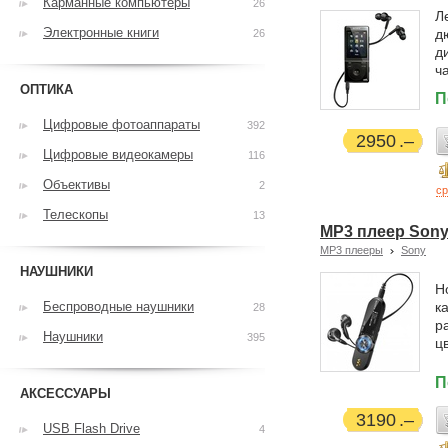
Карманные компьютеры
26
Л
Электронные книги
д
26
д
ч
ОПТИКА
П
Цифровые фотоаппараты
392
2950
Цифровые видеокамеры
116
Объективы
2
ср
Телескопы
13
MP3 плеер Sony
MP3 плееры
Sony
НАУШНИКИ
Н
Беспроводные наушники
к
28
р
Наушники
395
ц
П
АКСЕССУАРЫ
3190
USB Flash Drive
4