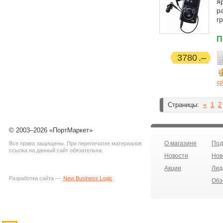
я
р
г
П
3780
ср
Страницы:
«
1
2
© 2003–2026 «ПортМаркет»
О магазине
Под
Все права защищены. При перепечатке материалов
ссылка на данный сайт обязательна.
Новости
Нов
Акции
Лид
Разработка сайта —
New Business Logic
Обз