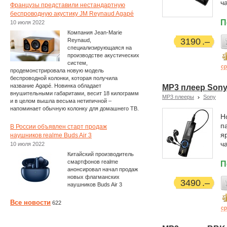
ч
Французы представили нестандартную
беспроводную акустику JM Reynaud Agapé
П
10 июля 2022
Компания Jean-Marie
3190
Reynaud,
специализирующаяся на
производстве акустических
систем,
ср
продемонстрировала новую модель
беспроводной колонки, которая получила
название Agapé. Новинка обладает
MP3 плеер Sony
внушительными габаритами, весит 18 килограмм
MP3 плееры
Sony
и в целом вышла весьма нетипичной –
напоминает обычную колонку для домашнего ТВ.
Н
п
В России объявлен старт продаж
я
наушников realme Buds Air 3
ч
10 июля 2022
Китайский производитель
смартфонов realme
П
анонсировал начал продаж
новых флагманских
3490
наушников Buds Air 3
Все новости
622
ср