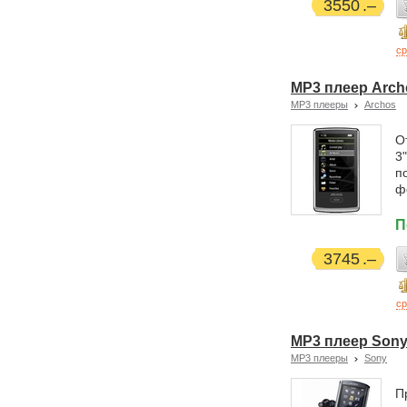
3550
ср
MP3 плеер Archo
MP3 плееры
Archos
О
3
п
ф
П
3745
ср
MP3 плеер Sony
MP3 плееры
Sony
П