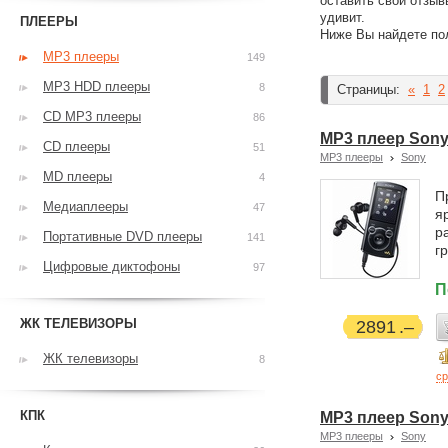
оставить свои отзыв
удивит.
ПЛЕЕРЫ
Ниже Вы найдете по
MP3 плееры
149
MP3 HDD плееры
8
Страницы:
«
1
2
CD MP3 плееры
86
MP3 плеер Sony
CD плееры
51
MP3 плееры
Sony
MD плееры
4
П
Медиаплееры
47
я
р
Портативные DVD плееры
141
г
Цифровые диктофоны
97
П
ЖК ТЕЛЕВИЗОРЫ
2891
ЖК телевизоры
8
ср
КПК
MP3 плеер Sony
MP3 плееры
Sony