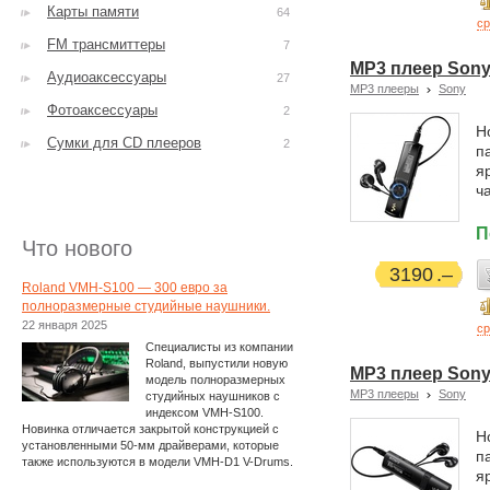
Карты памяти
64
ср
FM трансмиттеры
7
MP3 плеер Sony
Аудиоаксессуары
27
MP3 плееры
Sony
Фотоаксессуары
2
Н
Сумки для CD плееров
2
п
я
ч
П
Что нового
3190
Roland VMH-S100 — 300 евро за
полноразмерные студийные наушники.
22 января 2025
ср
Специалисты из компании
Roland, выпустили новую
MP3 плеер Son
модель полноразмерных
MP3 плееры
Sony
студийных наушников с
индексом VMH-S100.
Новинка отличается закрытой конструкцией с
Н
установленными 50-мм драйверами, которые
п
также используются в модели VMH-D1 V-Drums.
я