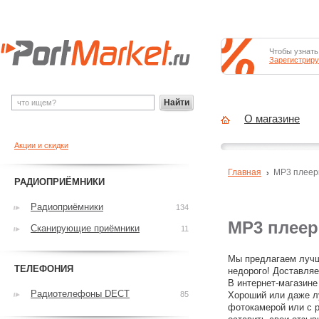
Чтобы узнать
Зарегистриру
Найти
О магазине
Акции и скидки
Главная
MP3 плее
РАДИОПРИЁМНИКИ
Радиоприёмники
134
MP3 плее
Сканирующие приёмники
11
Мы предлагаем лучш
ТЕЛЕФОНИЯ
недорого! Доставляе
В интернет-магазине
Радиотелефоны DECT
85
Хороший или даже л
фотокамерой или с р