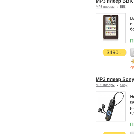
MP3 плеер BBK
MP3 плееры
BBK
В
и
б
П
3490
ср
MP3 плеер Sony
MP3 плееры
Sony
Н
к
р
ц
П