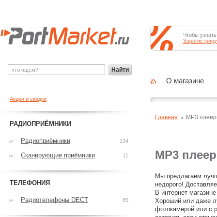
Чтобы узнать
Зарегистриру
Найти
О магазине
Акции и скидки
Главная
MP3 плее
РАДИОПРИЁМНИКИ
Радиоприёмники
134
MP3 плее
Сканирующие приёмники
11
Мы предлагаем лучш
ТЕЛЕФОНИЯ
недорого! Доставляе
В интернет-магазине
Радиотелефоны DECT
85
Хороший или даже л
фотокамерой или с р