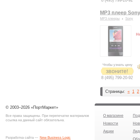
8 (495) 799-20-92
MP3 плеер Son
MP3 плееры
Sony
Н
Чтобы узнать цену
звоните!
8 (495) 799-20-92
Страницы:
«
1
2
© 2003–2026 «ПортМаркет»
О магазине
Под
Все права защищены. При перепечатке материалов
ссылка на данный сайт обязательна.
Новости
Нов
Акции
Лид
Разработка сайта —
New Business Logic
Обз