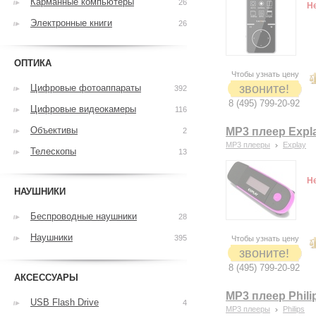
Карманные компьютеры
26
Н
Электронные книги
26
ОПТИКА
Чтобы узнать цену
звоните!
Цифровые фотоаппараты
392
8 (495) 799-20-92
Цифровые видеокамеры
116
Объективы
MP3 плеер Expla
2
MP3 плееры
Explay
Телескопы
13
Н
НАУШНИКИ
Беспроводные наушники
28
Наушники
395
Чтобы узнать цену
звоните!
8 (495) 799-20-92
АКСЕССУАРЫ
MP3 плеер Phil
USB Flash Drive
4
MP3 плееры
Philips