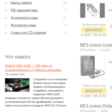
Карты памяти
64
FM трансмиттеры
Н
7
Аудиоаксессуары
27
Чтобы узнать цену
Фотоаксессуары
2
звоните!
Сумки для CD плееров
2
8 (495) 799-20-92
MP3 плеер Creat
MP3 плееры
Creative
Что нового
Н
Roland VMH-S100 — 300 евро за
полноразмерные студийные наушники.
22 января 2025
Специалисты из компании
Roland, выпустили новую
Чтобы узнать цену
модель полноразмерных
звоните!
студийных наушников с
индексом VMH-S100.
8 (495) 799-20-92
Новинка отличается закрытой конструкцией с
установленными 50-мм драйверами, которые
MP3 плеер Phili
также используются в модели VMH-D1 V-Drums.
MP3 плееры
Philips