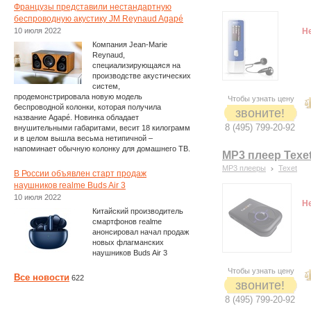
Французы представили нестандартную
беспроводную акустику JM Reynaud Agapé
10 июля 2022
Н
Компания Jean-Marie
Reynaud,
специализирующаяся на
производстве акустических
систем,
продемонстрировала новую модель
Чтобы узнать цену
беспроводной колонки, которая получила
звоните!
название Agapé. Новинка обладает
8 (495) 799-20-92
внушительными габаритами, весит 18 килограмм
и в целом вышла весьма нетипичной –
напоминает обычную колонку для домашнего ТВ.
MP3 плеер Texet
MP3 плееры
Texet
В России объявлен старт продаж
наушников realme Buds Air 3
10 июля 2022
Н
Китайский производитель
смартфонов realme
анонсировал начал продаж
новых флагманских
наушников Buds Air 3
Чтобы узнать цену
Все новости
622
звоните!
8 (495) 799-20-92