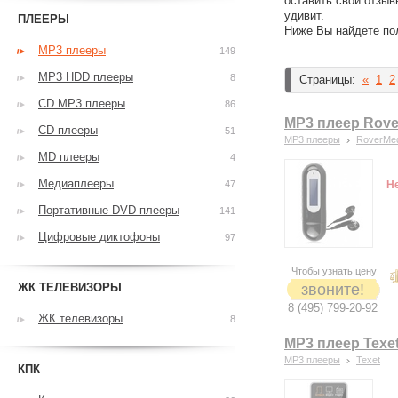
оставить свои отзыв
удивит.
ПЛЕЕРЫ
Ниже Вы найдете по
MP3 плееры
149
MP3 HDD плееры
8
Страницы:
«
1
2
CD MP3 плееры
86
MP3 плеер Rove
CD плееры
51
MP3 плееры
RoverMe
MD плееры
4
Медиаплееры
47
Н
Портативные DVD плееры
141
Цифровые диктофоны
97
Чтобы узнать цену
ЖК ТЕЛЕВИЗОРЫ
звоните!
8 (495) 799-20-92
ЖК телевизоры
8
MP3 плеер Texet
MP3 плееры
Texet
КПК