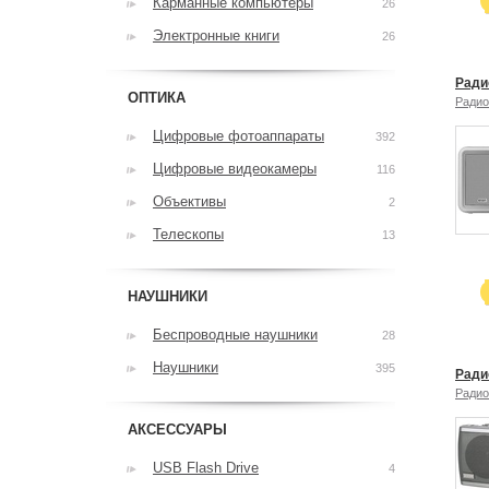
Карманные компьютеры
26
Электронные книги
26
Радио
ОПТИКА
Радио
Цифровые фотоаппараты
392
Цифровые видеокамеры
116
Объективы
2
Телескопы
13
НАУШНИКИ
Беспроводные наушники
28
Наушники
395
Ради
Радио
АКСЕССУАРЫ
USB Flash Drive
4