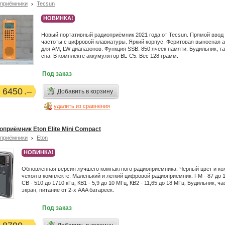
приёмники
Tecsun
НОВИНКА!
Новый портативный радиоприёмник 2021 года от Tecsun. Прямой ввод
частоты с цифровой клавиатуры. Яркий корпус. Феритовая выносная 
для AM, LW диапазонов. Функция SSB. 850 ячеек памяти. Будильник, т
сна. В комплекте аккумулятор BL-C5. Вес 128 грамм.
Под заказ
6450
Добавить в корзину
удалить из сравнения
оприёмник Eton Elite Mini Compact
приёмники
Eton
НОВИНКА!
Обновлённая версия лучшего компактного радиоприёмника. Черный цвет и к
чехол в комплекте. Маленький и легкий цифровой радиоприемник. FM - 87 до 
СВ - 510 до 1710 кГц, КВ1 - 5,9 до 10 МГц, КВ2 - 11,65 до 18 МГц. Будильник, ч
экран, питание от 2-х ААA батареек.
Под заказ