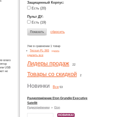
ы.
Защищенный Корпус
:
Есть
(20)
Пульт ДУ
:
Есть
(19)
сбросить
Показать
Уже в сравнении 1 товар
Tecsun PL-365
удалить
удалить все
ле-влаго
Лидеры продаж
лятор
22
 или USB
жет не
Товары со скидкой
2
Новинки
Все
53
Радиоприёмник Eton Grundig Executive
Satellit
Радиоприёмники
Eton
НОВИНКА!