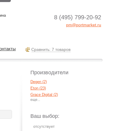
ина
8 (495) 799-20-92
pm@portmarket.ru
онтакты
Cравнить: 7 товаров
Производители
Degen (2)
Eton (23)
Grace Digital (2)
Grundig (14)
Hyundai (2)
Midland (1)
Ваш выбор:
PerfectPro (8)
Prology (1)