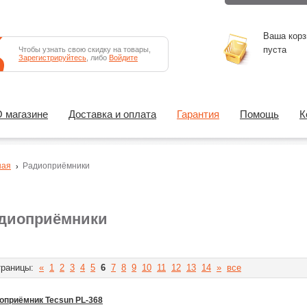
Ваша корз
пуста
Чтобы узнать свою скидку на товары,
Зарегистрируйтесь
, либо
Войдите
 магазине
Доставка и оплата
Гарантия
Помощь
К
ная
Радиоприёмники
диоприёмники
раницы:
«
1
2
3
4
5
6
7
8
9
10
11
12
13
14
»
все
оприёмник Tecsun PL-368