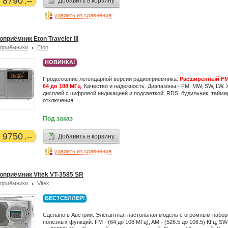
8790
Добавить в корзину
удалить из сравнения
приёмник Eton Traveler III
приёмники
Eton
НОВИНКА!
Продолжение легендарной версии радиоприёмника.
Расширенный FM
64 до 108 МГц
. Качество и надежность. Диапазоны - FM, MW, SW, LW.
дисплей с цифровой индикацией и подсветкой, RDS, будильник, тайме
отключения.
Под заказ
9750
Добавить в корзину
удалить из сравнения
оприёмник Vitek VT-3585 SR
приёмники
Vitek
БЕСТСЕЛЛЕР!
Сделано в Австрии. Элегантная настольная модель c огромным набо
полезных функций. FM - (64 до 108 МГц), AM - (526.5 до 106.5) КГц, SW