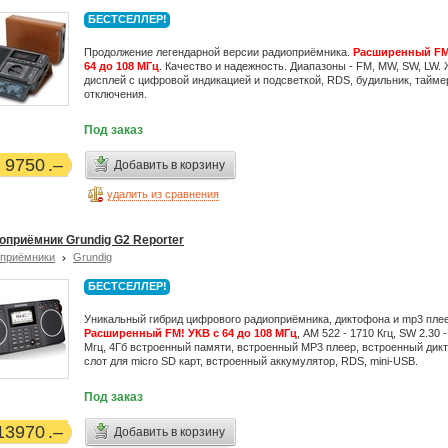
БЕСТСЕЛЛЕР!
Продолжение легендарной версии радиоприёмника.
Расширенный FM
64 до 108 МГц
. Качество и надежность. Диапазоны - FM, MW, SW, LW.
дисплей с цифровой индикацией и подсветкой, RDS, будильник, тайме
отключения.
Под заказ
9750
Добавить в корзину
удалить из сравнения
оприёмник Grundig G2 Reporter
приёмники
Grundig
БЕСТСЕЛЛЕР!
Уникальный гибрид цифрового радиоприёмника, диктофона и mp3 плее
Расширенный FM! УКВ с 64 до 108 МГц
, AM 522 - 1710 Кгц, SW 2.30 -
Мгц, 4Гб встроенный памяти, встроенный MP3 плеер, встроенный дик
слот для micro SD карт, встроенный аккумулятор, RDS, mini-USB.
Под заказ
13970
Добавить в корзину