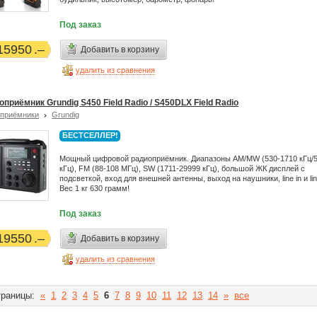
Под заказ
15950
Добавить в корзину
удалить из сравнения
приёмник Grundig S450 Field Radio / S450DLX Field Radio
приёмники
Grundig
БЕСТСЕЛЛЕР!
Мощный цифровой радиоприёмник. Диапазоны AM/MW (530-1710 кГц/5
кГц), FM (88-108 МГц), SW (1711-29999 кГц), большой ЖК дисплей с
подсветкой, вход для внешней антенны, выход на наушники, line in и lin
Вес 1 кг 630 грамм!
Под заказ
19550
Добавить в корзину
удалить из сравнения
раницы:
«
1
2
3
4
5
6
7
8
9
10
11
12
13
14
»
все