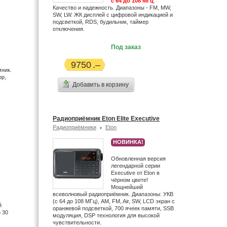
с 64 до 108 МГц
.
Качество и надежность. Диапазоны - FM, MW,
SW, LW. ЖК дисплей с цифровой индикацией и
подсветкой, RDS, будильник, таймер
отключения.
Под заказ
9750
ник.
ор,
Добавить в корзину
Радиоприёмник Eton Elite Executive
Радиоприёмники
Eton
НОВИНКА!
Обновленная версия
легендарной серии
Executive от Eton в
чёрном цвете!
Мощнейший
всеволновый радиоприёмник. Диапазоны: УКВ
(с 64 до 108 МГц), AM, FM, Air, SW, LCD экран с
й
оранжевой подсветкой, 700 ячеек памяти, SSB
 30
модуляция, DSP технология для высокой
чувствительности.