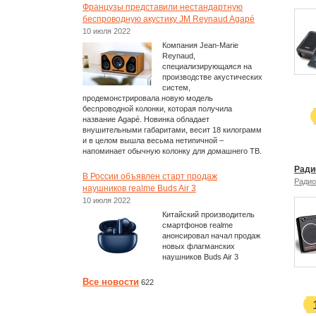
Французы представили нестандартную
беспроводную акустику JM Reynaud Agapé
10 июля 2022
Компания Jean-Marie
Reynaud,
специализирующаяся на
производстве акустических
систем,
продемонстрировала новую модель
беспроводной колонки, которая получила
название Agapé. Новинка обладает
внушительными габаритами, весит 18 килограмм
и в целом вышла весьма нетипичной –
напоминает обычную колонку для домашнего ТВ.
Ради
В России объявлен старт продаж
Радио
наушников realme Buds Air 3
10 июля 2022
Китайский производитель
смартфонов realme
анонсировал начал продаж
новых флагманских
наушников Buds Air 3
Все новости
622