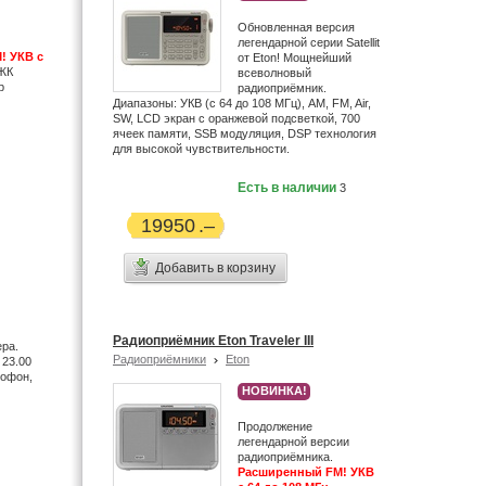
Обновленная версия
легендарной серии Satellit
! УКВ с
от Eton! Мощнейший
 ЖК
всеволновый
р
радиоприёмник.
Диапазоны: УКВ (с 64 до 108 МГц), AM, FM, Air,
SW, LCD экран с оранжевой подсветкой, 700
ячеек памяти, SSB модуляция, DSP технология
для высокой чувствительности.
Есть в наличии
3
19950
Добавить в корзину
Радиоприёмник Eton Traveler III
ра.
Радиоприёмники
Eton
 23.00
тофон,
НОВИНКА!
Продолжение
легендарной версии
радиоприёмника.
Расширенный FM! УКВ