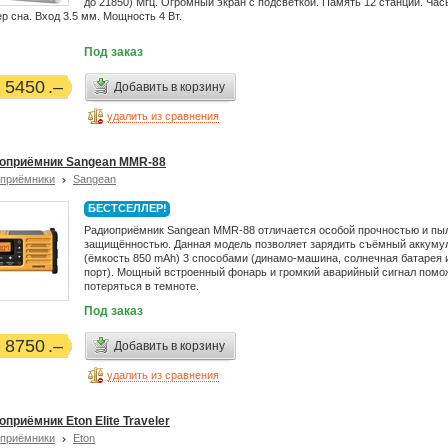
до 21850) Мгц. Огромный экран с подсветкой. Память 12 станций. Час
р сна. Вход 3.5 мм. Мощность 4 Вт.
Под заказ
5450
Добавить в корзину
удалить из сравнения
оприёмник Sangean MMR-88
приёмники
Sangean
БЕСТСЕЛЛЕР!
Радиоприёмник Sangean MMR-88 отличается особой прочностью и пы
защищённостью. Данная модель позволяет зарядить съёмный аккуму
(ёмкость 850 mAh) 3 способами (динамо-машина, солнечная батарея
порт). Мощный встроенный фонарь и громкий аварийный сигнал помо
потеряться в темноте.
Под заказ
8750
Добавить в корзину
удалить из сравнения
приёмник Eton Elite Traveler
приёмники
Eton