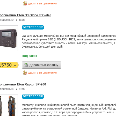
удалить из сравнения
оприёмник Eton G3 Globe Traveler
приёмники
Eton
БЕСТСЕЛЛЕР!
Одна из лучших моделей на рынке! Мощнейший цифровой радиоприём
Раздельный прием SSB (LSB/USB), RDS, авиа диапазон, синхродетект
великолепная чувствительность и отличный звук. 700 ячеек памяти, 4
будильника, большой дисплей!
Под заказ
15750
Добавить в корзину
удалить из сравнения
оприёмник Eton Raptor SP-200
приёмники
Eton
БЕСТСЕЛЛЕР!
Многофункциональный переносной пыле-влаго защищенный цифрово
радиоприёмник на встроенной солнечной батарее. Частоты AM, FM, до
часов работы, компас, USB порт для зарядки любых устройств, часы,
будильник, высотомер, барометр, фонарь!