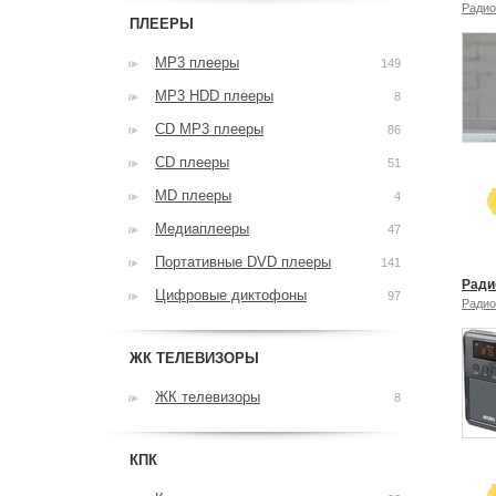
Радио
ПЛЕЕРЫ
MP3 плееры
149
MP3 HDD плееры
8
CD MP3 плееры
86
CD плееры
51
MD плееры
4
Медиаплееры
47
Портативные DVD плееры
141
Ради
Цифровые диктофоны
97
Радио
ЖК ТЕЛЕВИЗОРЫ
ЖК телевизоры
8
КПК