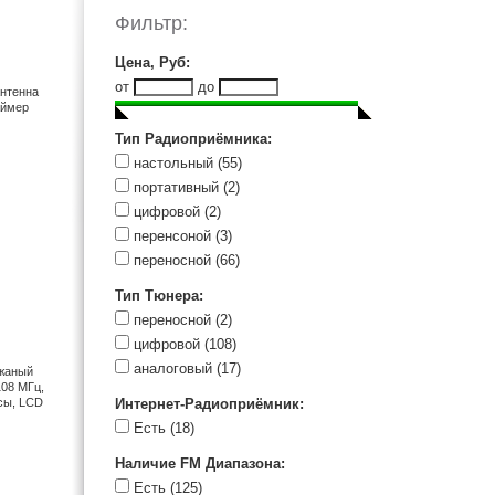
Raynic (1)
Фильтр:
Ritmix (1)
Sangean (51)
Цена, Руб
:
Sony (3)
от
до
антенна
Tecsun (23)
аймер
Telefunken (1)
Тип Радиоприёмника
:
Vitek (1)
настольный
(55)
портативный
(2)
цифровой
(2)
перенсоной
(3)
переносной
(66)
Тип Тюнера
:
переносной
(2)
цифровой
(108)
аналоговый
(17)
ожаный
108 МГц,
асы, LCD
Интернет-Радиоприёмник
:
Есть
(18)
Наличие FM Диапазона
:
Есть
(125)