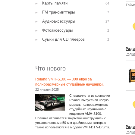
Карты памяти
64
Тайме
FM трансмиттеры
7
Аудиоаксессуары
27
Фотоаксессуары
2
Сумки для CD плееров
2
Ради
Радио
Что нового
Roland VMH-S100 — 300 евро за
полноразмерные студийные наушники.
22 января 2025
Специалисты из компании
Roland, выпустили новую
модель полноразмерных
студийных наушников с
индексом VMH-S100.
Новинка отличается закрытой конструкцией с
установленными 50-мм драйверами, которые
Радио
также используются в модели VMH-D1 V-Drums.
Радио