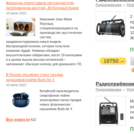
Французы представили нестандартную
Радиоприёмники
Perf
беспроводную акустику JM Reynaud Agapé
10 июля 2022
2
Компания Jean-Marie
п
Reynaud,
п
специализирующаяся на
1
производстве акустических
систем,
Ж
продемонстрировала новую модель
беспроводной колонки, которая получила
П
название Agapé. Новинка обладает
внушительными габаритами, весит 18 килограмм
и в целом вышла весьма нетипичной –
18750
напоминает обычную колонку для домашнего ТВ.
В России объявлен старт продаж
наушников realme Buds Air 3
Радиоприёмник 
10 июля 2022
Радиоприёмники
Perf
Китайский производитель
смартфонов realme
анонсировал начал продаж
М
новых флагманских
р
наушников Buds Air 3
с
в
Все новости
622
П