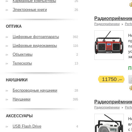
Карманные компьютеры
26
Электронные книги
26
Радиоприёмник 
Радиоприёмники
Perf
ОПТИКА
Н
Цифровые фотоаппараты
392
п
Цифровые видеокамеры
п
116
у
Объективы
2
з
Телескопы
13
П
11750
НАУШНИКИ
Беспроводные наушники
28
Наушники
395
Радиоприёмник 
Радиоприёмники
Perf
АКСЕССУАРЫ
Н
в
USB Flash Drive
4
с