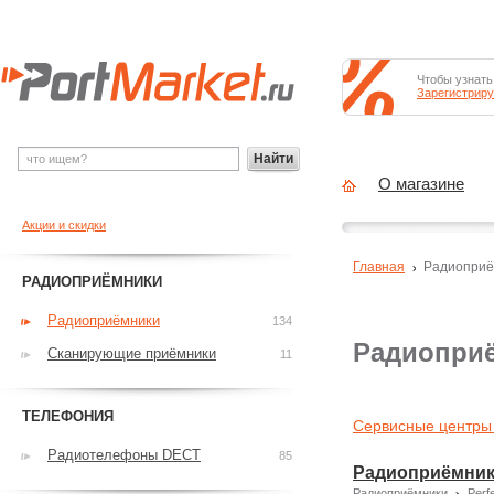
Чтобы узнать
Зарегистриру
Найти
О магазине
Акции и скидки
Главная
Радиоприё
РАДИОПРИЁМНИКИ
Радиоприёмники
134
Радиоприё
Сканирующие приёмники
11
ТЕЛЕФОНИЯ
Сервисные центры 
Радиотелефоны DECT
85
Радиоприёмник
Радиоприёмники
Perf