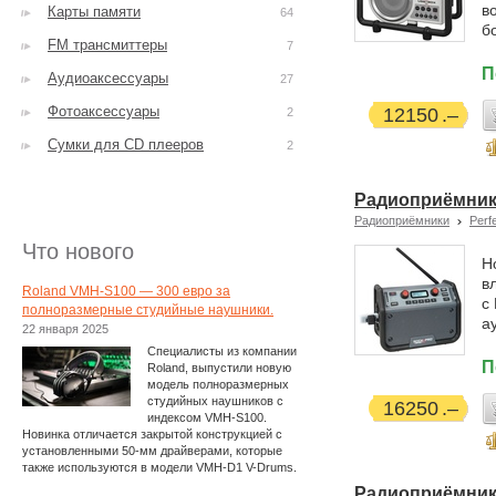
в
Карты памяти
64
б
FM трансмиттеры
7
П
Аудиоаксессуары
27
Фотоаксессуары
12150
2
Сумки для CD плееров
2
Радиоприёмник 
Радиоприёмники
Perf
Что нового
Н
в
Roland VMH-S100 — 300 евро за
с
полноразмерные студийные наушники.
а
22 января 2025
Специалисты из компании
П
Roland, выпустили новую
модель полноразмерных
студийных наушников с
16250
индексом VMH-S100.
Новинка отличается закрытой конструкцией с
установленными 50-мм драйверами, которые
также используются в модели VMH-D1 V-Drums.
Радиоприёмник 