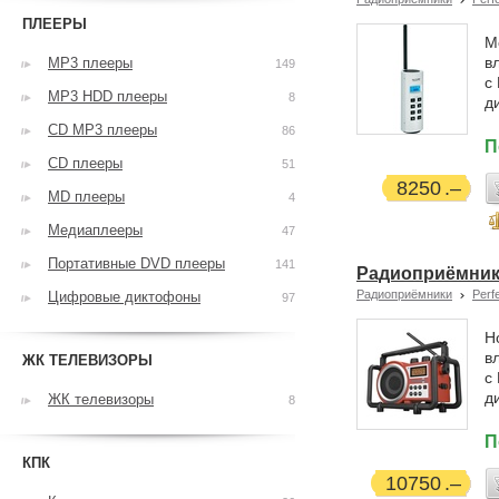
ПЛЕЕРЫ
М
в
MP3 плееры
149
с
MP3 HDD плееры
8
д
CD MP3 плееры
86
П
CD плееры
51
8250
MD плееры
4
Медиаплееры
47
Портативные DVD плееры
141
Радиоприёмник 
Радиоприёмники
Perf
Цифровые диктофоны
97
Н
в
ЖК ТЕЛЕВИЗОРЫ
с
д
ЖК телевизоры
8
П
КПК
10750