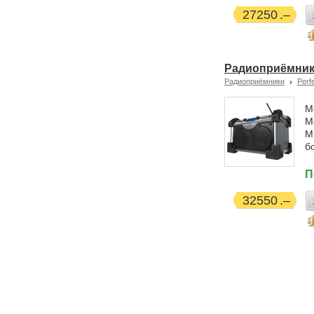
27250
Радиоприёмник 
Радиоприёмники
Perf
М
М
М
б
П
32550