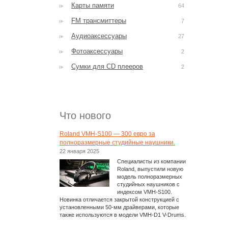
Карты памяти
64
FM трансмиттеры
7
Аудиоаксессуары
27
Фотоаксессуары
2
Сумки для CD плееров
2
Что нового
Roland VMH-S100 — 300 евро за
полноразмерные студийные наушники.
22 января 2025
Специалисты из компании
Roland, выпустили новую
модель полноразмерных
студийных наушников с
индексом VMH-S100.
Новинка отличается закрытой конструкцией с
установленными 50-мм драйверами, которые
также используются в модели VMH-D1 V-Drums.