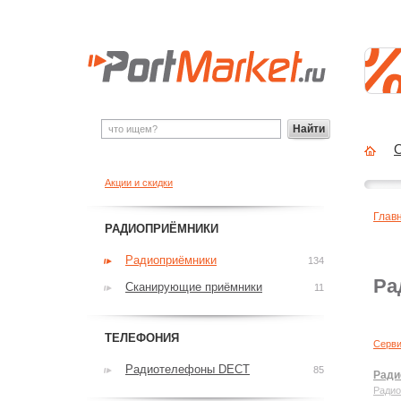
Найти
О
Акции и скидки
Глав
РАДИОПРИЁМНИКИ
Радиоприёмники
134
Ра
Сканирующие приёмники
11
ТЕЛЕФОНИЯ
Серви
Радиотелефоны DECT
85
Ради
Радио