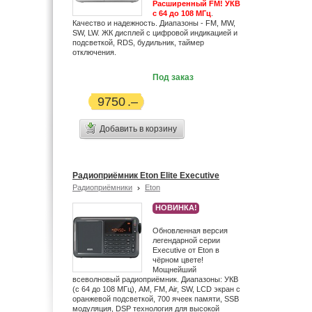
Расширенный FM! УКВ
с 64 до 108 МГц
.
Качество и надежность. Диапазоны - FM, MW,
SW, LW. ЖК дисплей с цифровой индикацией и
подсветкой, RDS, будильник, таймер
отключения.
Под заказ
9750
Добавить в корзину
Радиоприёмник Eton Elite Executive
Радиоприёмники
Eton
НОВИНКА!
Обновленная версия
легендарной серии
Executive от Eton в
чёрном цвете!
Мощнейший
всеволновый радиоприёмник. Диапазоны: УКВ
(с 64 до 108 МГц), AM, FM, Air, SW, LCD экран с
оранжевой подсветкой, 700 ячеек памяти, SSB
модуляция, DSP технология для высокой