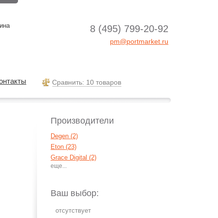
ина
8 (495) 799-20-92
pm@portmarket.ru
онтакты
Cравнить: 10 товаров
Производители
Degen (2)
Eton (23)
Grace Digital (2)
Grundig (14)
Hyundai (2)
Midland (1)
Ваш выбор:
PerfectPro (8)
Prology (1)