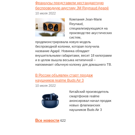
Французы представили нестандартную
беспроводную акустику JM Reynaud Agapé
10 июля 2022
Компания Jean-Marie
Reynaud,
специализирующаяся на
производстве акустических
систем,
продемонстрировала новую модель
беспроводной колонки, которая получила
название Agapé. Новинка обладает
внушительными габаритами, весит 18 килограмм
и в целом вышла весьма нетипичной –
напоминает обычную колонку для домашнего ТВ.
В России объявлен старт продаж
наушников realme Buds Air 3
10 июля 2022
Китайский производитель
смартфонов realme
анонсировал начал продаж
новых флагманских
наушников Buds Air 3
Все новости
622