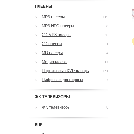
ПЛЕЕРЫ
MP3 плееры
149
MP3 HDD плееры
8
CD MP3 плееры
86
CD плееры
51
MD плееры
4
Медиаплееры
47
Портативные DVD плееры
141
Цифровые диктофоны
97
ЖК ТЕЛЕВИЗОРЫ
ЖК телевизоры
8
КПК