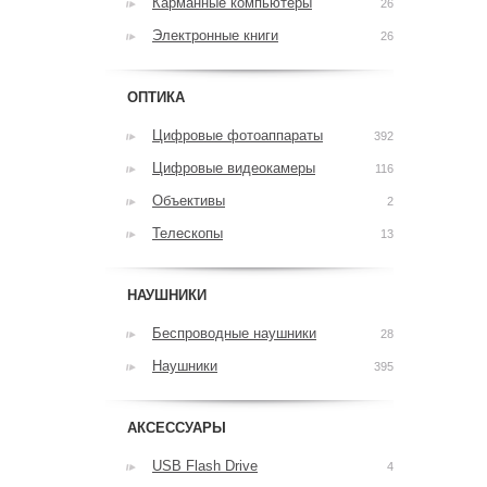
Карманные компьютеры
26
Электронные книги
26
ОПТИКА
Цифровые фотоаппараты
392
Цифровые видеокамеры
116
Объективы
2
Телескопы
13
НАУШНИКИ
Беспроводные наушники
28
Наушники
395
АКСЕССУАРЫ
USB Flash Drive
4