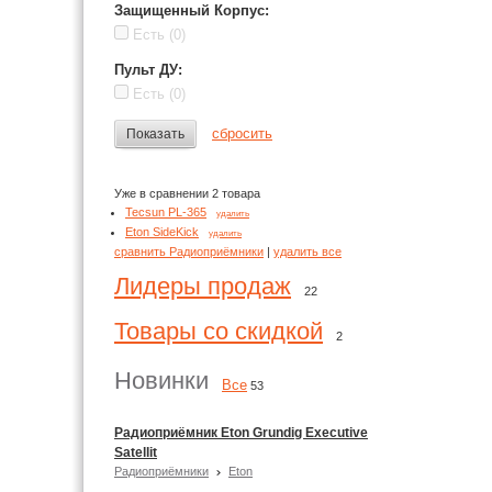
Защищенный Корпус
:
Есть
(0)
Пульт ДУ
:
Есть
(0)
сбросить
Показать
Уже в сравнении 2 товара
Tecsun PL-365
удалить
Eton SideKick
удалить
сравнить Радиоприёмники
|
удалить все
Лидеры продаж
22
Товары со скидкой
2
Новинки
Все
53
Радиоприёмник Eton Grundig Executive
Satellit
Радиоприёмники
Eton