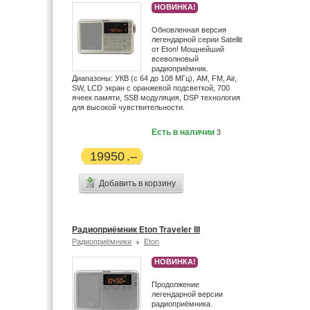
НОВИНКА!
Обновленная версия
легендарной серии Satellit
от Eton! Мощнейший
всеволновый
радиоприёмник.
Диапазоны: УКВ (с 64 до 108 МГц), AM, FM, Air,
SW, LCD экран с оранжевой подсветкой, 700
ячеек памяти, SSB модуляция, DSP технология
для высокой чувствительности.
Есть в наличии
3
19950
Добавить в корзину
Радиоприёмник Eton Traveler III
Радиоприёмники
Eton
НОВИНКА!
Продолжение
легендарной версии
радиоприёмника.