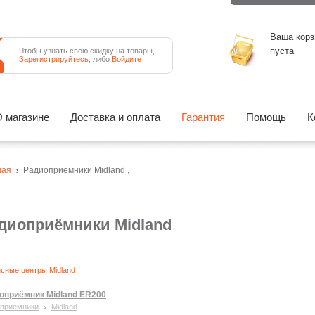
Ваша корз
пуста
Чтобы узнать свою скидку на товары,
Зарегистрируйтесь
, либо
Войдите
 магазине
Доставка и оплата
Гарантия
Помощь
К
ная
Радиоприёмники
Midland
,
диоприёмники Midland
сные центры Midland
оприёмник Midland ER200
приёмники
Midland