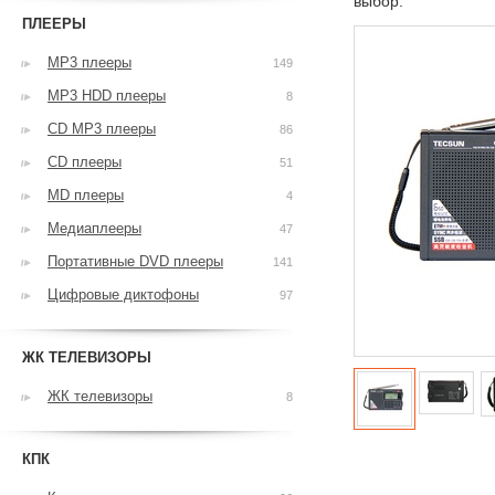
выбор.
ПЛЕЕРЫ
MP3 плееры
149
MP3 HDD плееры
8
CD MP3 плееры
86
CD плееры
51
MD плееры
4
Медиаплееры
47
Портативные DVD плееры
141
Цифровые диктофоны
97
ЖК ТЕЛЕВИЗОРЫ
ЖК телевизоры
8
КПК