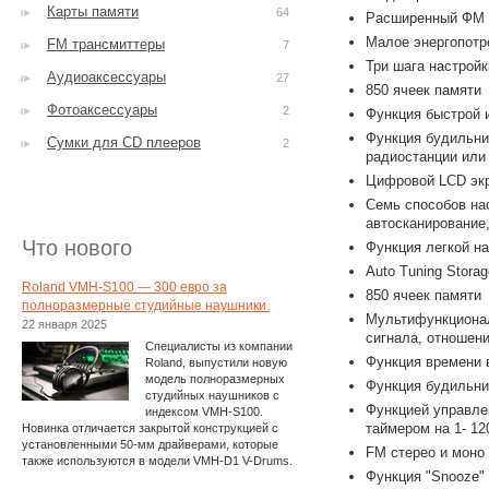
Карты памяти
64
Расширенный ФМ 
Малое энергопотр
FM трансмиттеры
7
Три шага настройк
Аудиоаксессуары
27
850 ячеек памяти
Фотоаксессуары
2
Функция быстрой и
Функция будильни
Сумки для CD плееров
2
радиостанции или
Цифровой LCD экр
Семь способов нас
автосканирование,
Что нового
Функция легкой на
Auto Tuning Stora
Roland VMH-S100 — 300 евро за
850 ячеек памяти
полноразмерные студийные наушники.
Мультифункционал
22 января 2025
сигнала, отношени
Специалисты из компании
Функция времени в
Roland, выпустили новую
модель полноразмерных
Функция будильни
студийных наушников с
Функцией управле
индексом VMH-S100.
таймером на 1- 12
Новинка отличается закрытой конструкцией с
установленными 50-мм драйверами, которые
FM стерео и моно
также используются в модели VMH-D1 V-Drums.
Функция "Snooze" 