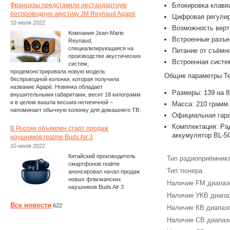
Французы представили нестандартную
Блокировка клави
беспроводную акустику JM Reynaud Agapé
Цифровая регулир
10 июля 2022
Возможность верт
Компания Jean-Marie
Встроенные разъе
Reynaud,
специализирующаяся на
Питание от съёмн
производстве акустических
Встроенная систе
систем,
продемонстрировала новую модель
Общие параметры Te
беспроводной колонки, которая получила
название Agapé. Новинка обладает
Размеры: 139 на 8
внушительными габаритами, весит 18 килограмм
и в целом вышла весьма нетипичной –
Масса: 210 грамм.
напоминает обычную колонку для домашнего ТВ.
Официальная гара
Комплектация: Ра
В России объявлен старт продаж
аккумулятор BL-5
наушников realme Buds Air 3
10 июля 2022
Китайский производитель
Тип радиоприёмник
смартфонов realme
Тип тюнера
анонсировал начал продаж
новых флагманских
Наличие FM диапаз
наушников Buds Air 3
Наличие УКВ диапа
Все новости
622
Наличие КВ диапаз
Наличие СВ диапаз