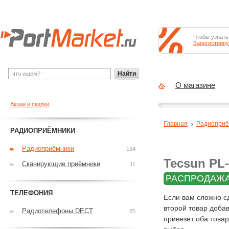
Чтобы узнать
Зарегистриру
Найти
О магазине
Акции и скидки
Главная
Радиоприё
РАДИОПРИЁМНИКИ
Радиоприёмники
134
Tecsun PL
Сканирующие приёмники
11
РАСПРОДАЖА
ТЕЛЕФОНИЯ
Если вам сложно с
второй товар добав
Радиотелефоны DECT
85
привезет оба това