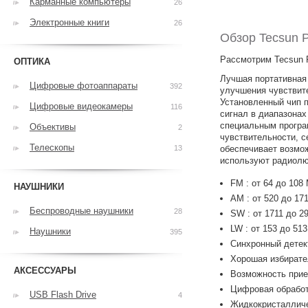
Карманные компьютеры
26
Электронные книги
26
Обзор Tecsun 
Рассмотрим Tecsun 
ОПТИКА
Лучшая портативная 
Цифровые фотоаппараты
392
улучшения чувствите
Установленный чип 
Цифровые видеокамеры
116
сигнал в диапазонах
специальным програ
Объективы
2
чувствительности, с
Телескопы
13
обеспечивает возмо
используют радиолю
FM : от 64 до 108
НАУШНИКИ
AM : от 520 до 17
Беспроводные наушники
28
SW : от 1711 до 2
LW : от 153 до 51
Наушники
395
Синхронный детек
Хорошая избирате
АКСЕССУАРЫ
Возможность при
Цифровая обработ
USB Flash Drive
4
Жидкокристалличе