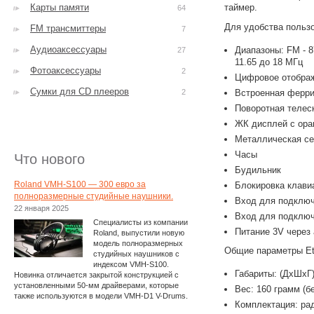
Карты памяти
таймер.
64
Для удобства пользо
FM трансмиттеры
7
Аудиоаксессуары
Диапазоны: FM - 87
27
11.65 до 18 МГц
Фотоаксессуары
2
Цифровое отобра
Сумки для CD плееров
2
Встроенная ферри
Поворотная телес
ЖК дисплей с ора
Металлическая се
Часы
Что нового
Будильник
Roland VMH-S100 — 300 евро за
Блокировка клавиа
полноразмерные студийные наушники.
Вход для подклю
22 января 2025
Вход для подключ
Специалисты из компании
Питание 3V через 
Roland, выпустили новую
модель полноразмерных
Общие параметры Eto
студийных наушников с
индексом VMH-S100.
Габариты: (ДхШхГ):
Новинка отличается закрытой конструкцией с
установленными 50-мм драйверами, которые
Вес: 160 грамм (б
также используются в модели VMH-D1 V-Drums.
Комплектация: ра