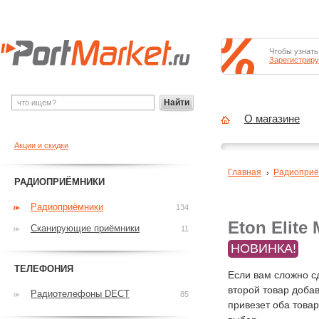
Чтобы узнать
Зарегистриру
Найти
О магазине
Акции и скидки
Главная
Радиоприё
РАДИОПРИЁМНИКИ
Радиоприёмники
134
Eton Elite
Сканирующие приёмники
11
НОВИНКА!
ТЕЛЕФОНИЯ
Если вам сложно с
второй товар добав
Радиотелефоны DECT
85
привезет оба това