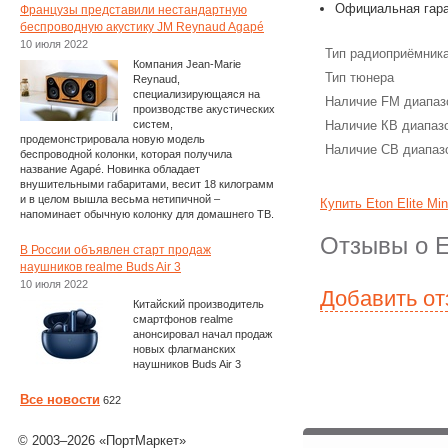
Официальная гара
Французы представили нестандартную
беспроводную акустику JM Reynaud Agapé
10 июля 2022
Тип радиоприёмник
Компания Jean-Marie
Тип тюнера
Reynaud,
специализирующаяся на
Наличие FM диапаз
производстве акустических
систем,
Наличие КВ диапаз
продемонстрировала новую модель
Наличие СВ диапаз
беспроводной колонки, которая получила
название Agapé. Новинка обладает
внушительными габаритами, весит 18 килограмм
и в целом вышла весьма нетипичной –
Купить Eton Elite Mi
напоминает обычную колонку для домашнего ТВ.
Отзывы о Et
В России объявлен старт продаж
наушников realme Buds Air 3
10 июля 2022
Добавить о
Китайский производитель
смартфонов realme
анонсировал начал продаж
новых флагманских
наушников Buds Air 3
Все новости
622
© 2003–2026 «ПортМаркет»