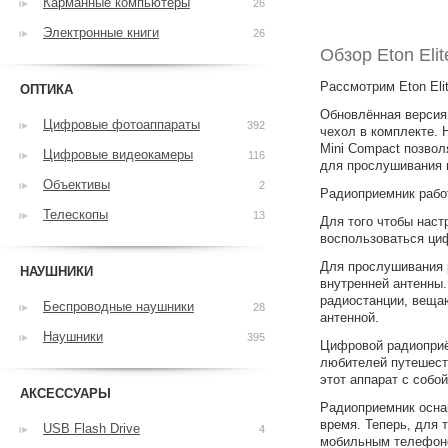
Карманные компьютеры
26
Электронные книги
26
Обзор Eton Eli
Рассмотрим Eton Eli
ОПТИКА
Обновлённая версия
Цифровые фотоаппараты
392
чехол в комплекте. 
Mini Compact позво
Цифровые видеокамеры
116
для прослушивания 
Объективы
2
Радиоприемник рабо
Телескопы
13
Для того чтобы наст
воспользоваться ци
Для прослушивания 
НАУШНИКИ
внутренней антенны
радиостанции, веща
Беспроводные наушники
28
антенной.
Наушники
395
Цифровой радиоприём
любителей путешест
этот аппарат с собой
АКСЕССУАРЫ
Радиоприемник осна
время. Теперь, для 
USB Flash Drive
4
мобильным телефоном