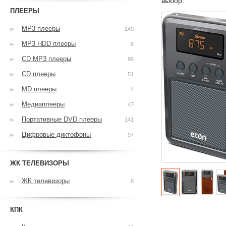
выбор.
ПЛЕЕРЫ
MP3 плееры
149
MP3 HDD плееры
8
CD MP3 плееры
86
CD плееры
51
MD плееры
4
Медиаплееры
47
Портативные DVD плееры
141
Цифровые диктофоны
97
ЖК ТЕЛЕВИЗОРЫ
ЖК телевизоры
8
КПК