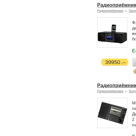
Радиоприёмник
Радиоприёмники
San
Ф
д
в
б
Е
39950
Радиоприёмник
Радиоприёмники
Son
М
п
Д
2
п