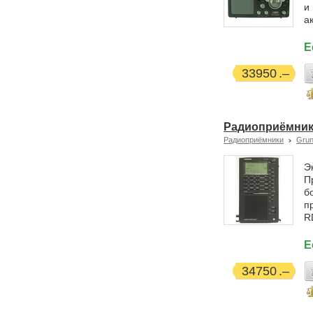
и
а
Е
33950
Радиоприёмник 
Радиоприёмники
Grun
Э
П
б
п
R
Е
34750