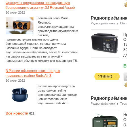
Французы представили нестандартную
беспроводную акустику JM Reynaud Agapé
10 июля 2022
Радиоприёмник 
Компания Jean-Marie
Reynaud,
Радиоприёмники
Eton
специализирующаяся на
производстве акустических
П
систем,
О
продемонстрировала новую модель
беспроводной колонки, которая получила
1
название Agapé. Новинка обладает
3
внушительными габаритами, весит 18 килограмм
д
и в целом вышла весьма нетипичной –
напоминает обычную колонку для домашнего ТВ.
Е
В России объявлен старт продаж
наушников realme Buds Air 3
29950
10 июля 2022
Китайский производитель
смартфонов realme
анонсировал начал продаж
Радиоприёмник 
новых флагманских
наушников Buds Air 3
Радиоприёмники
Tecs
Все новости
622
Н
О
(