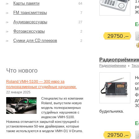
1
Карты памяти
64
р
Ж
FM трансмиттеры
7
Аудиоаксессуары
27
Е
Фотоаксессуары
2
29750
Сумки для CD плееров
2
Радиоприёмник
Радиоприёмники
Tecs
Что нового
Н
Roland VMH-S100 — 300 евро за
о
полноразмерные студийные наушники.
М
22 января 2025
ф
Специалисты из компании
д
Roland, выпустили новую
3
модель полноразмерных
будильника.
студийных наушников с
индексом VMH-S100.
Новинка отличается закрытой конструкцией с
Е
установленными 50-мм драйверами, которые
также используются в модели VMH-D1 V-Drums.
29750