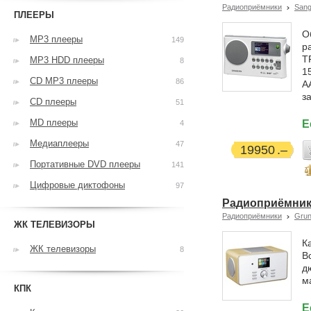
Радиоприёмники
San
ПЛЕЕРЫ
О
MP3 плееры
149
р
T
MP3 HDD плееры
8
1
CD MP3 плееры
86
A
з
CD плееры
51
MD плееры
Е
4
Медиаплееры
47
19950
Портативные DVD плееры
141
Цифровые диктофоны
97
Радиоприёмник 
Радиоприёмники
Grun
ЖК ТЕЛЕВИЗОРЫ
К
ЖК телевизоры
8
В
д
м
КПК
Е