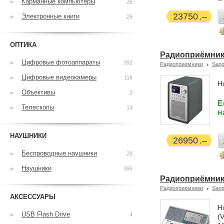
Карманные компьютеры
26
23750
Электронные книги
26
ОПТИКА
Радиоприёмник
Цифровые фотоаппараты
392
Радиоприёмники
San
Цифровые видеокамеры
116
Н
Объективы
2
Е
Телескопы
13
н
НАУШНИКИ
26950
Беспроводные наушники
28
Наушники
395
Радиоприёмник 
Радиоприёмники
San
АКСЕССУАРЫ
Н
USB Flash Drive
4
(