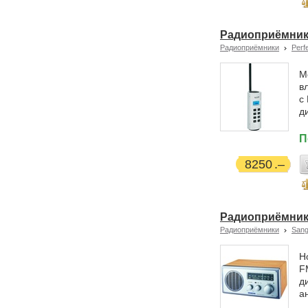
Радиоприёмник
Радиоприёмники
Perf
М
в
с
д
П
8250
Радиоприёмник
Радиоприёмники
San
Н
F
д
а