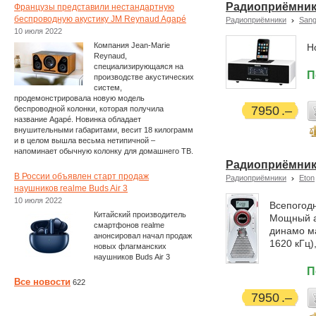
Радиоприёмник
Французы представили нестандартную
беспроводную акустику JM Reynaud Agapé
Радиоприёмники
San
10 июля 2022
Компания Jean-Marie
Н
Reynaud,
специализирующаяся на
П
производстве акустических
систем,
продемонстрировала новую модель
7950
беспроводной колонки, которая получила
название Agapé. Новинка обладает
внушительными габаритами, весит 18 килограмм
и в целом вышла весьма нетипичной –
напоминает обычную колонку для домашнего ТВ.
Радиоприёмник
В России объявлен старт продаж
Радиоприёмники
Eton
наушников realme Buds Air 3
10 июля 2022
Всепогод
Китайский производитель
Мощный а
смартфонов realme
динамо м
анонсировал начал продаж
1620 кГц)
новых флагманских
наушников Buds Air 3
П
Все новости
622
7950