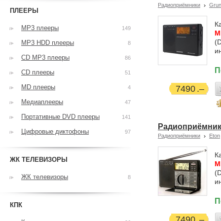
Радиоприёмники
Grun
ПЛЕЕРЫ
К
MP3 плееры
149
М
(
MP3 HDD плееры
8
и
CD MP3 плееры
86
П
CD плееры
51
MD плееры
7490
4
Медиаплееры
47
Портативные DVD плееры
141
Радиоприёмник Et
Цифровые диктофоны
97
Радиоприёмники
Eton
К
ЖК ТЕЛЕВИЗОРЫ
М
(
ЖК телевизоры
8
и
П
КПК
7490