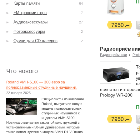
П
Карты памяти
64
FM трансмиттеры
7
Аудиоаксессуары
27
7950
Фотоаксессуары
2
Сумки для CD плееров
2
Радиоприёмник 
Радиоприёмники
Prol
Т
Что нового
р
у
Roland VMH-S100 — 300 евро за
н
полноразмерные студийные наушники.
является интересн
22 января 2025
Prology WR-200
Специалисты из компании
Roland, выпустили новую
П
модель полноразмерных
студийных наушников с
индексом VMH-S100.
7950
Новинка отличается закрытой конструкцией с
установленными 50-мм драйверами, которые
также используются в модели VMH-D1 V-Drums.