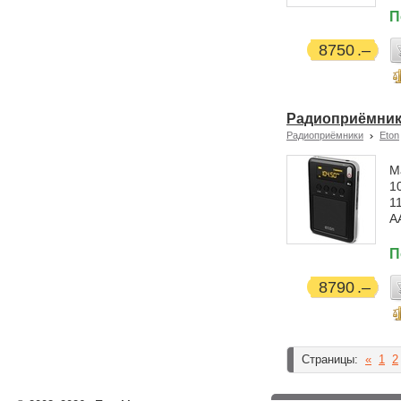
П
8750
Радиоприёмник 
Радиоприёмники
Eton
М
1
1
А
П
8790
Страницы:
«
1
2