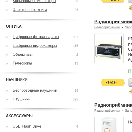
Карманные компьютеры
26
Электронные книги
26
Радиоприёмник
ОПТИКА
Радиоприёмники
San
Цифровые фотоаппараты
392
F
р
Цифровые видеокамеры
116
8
Объективы
R
2
б
Телескопы
13
П
НАУШНИКИ
7949
Беспроводные наушники
28
Наушники
395
Радиоприёмник 
Радиоприёмники
San
АКСЕССУАРЫ
Н
USB Flash Drive
4