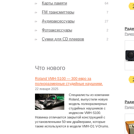
Карты памяти
64
FM трансмиттеры
7
Аудиоаксессуары
27
Ради
Фотоаксессуары
2
Радио
Сумки для CD плееров
2
Что нового
Roland VMH-S100 — 300 евро за
полноразмерные студийные наушники.
22 января 2025
Специалисты из компании
Roland, выпустили новую
Ради
модель полноразмерных
Радио
студийных наушников с
индексом VMH-S100.
Новинка отличается закрытой конструкцией с
установленными 50-мм драйверами, которые
также используются в модели VMH-D1 V-Drums.