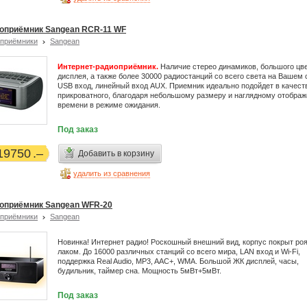
оприёмник Sangean RCR-11 WF
приёмники
Sangean
Интернет-радиоприёмник.
Наличие стерео динамиков, большого цв
дисплея, а также более 30000 радиостанций со всего света на Вашем 
USB вход, линейный вход AUX. Приемник идеально подойдет в качест
прикроватного, благодаря небольшому размеру и наглядному отобра
времени в режиме ожидания.
Под заказ
19750
Добавить в корзину
удалить из сравнения
оприёмник Sangean WFR-20
приёмники
Sangean
Новинка! Интернет радио! Роскошный внешний вид, корпус покрыт р
лаком. До 16000 различных станций со всего мира, LAN вход и Wi-Fi,
поддержка Real Audio, MP3, AAC+, WMA. Большой ЖК дисплей, часы,
будильник, таймер сна. Мощность 5мВт+5мВт.
Под заказ