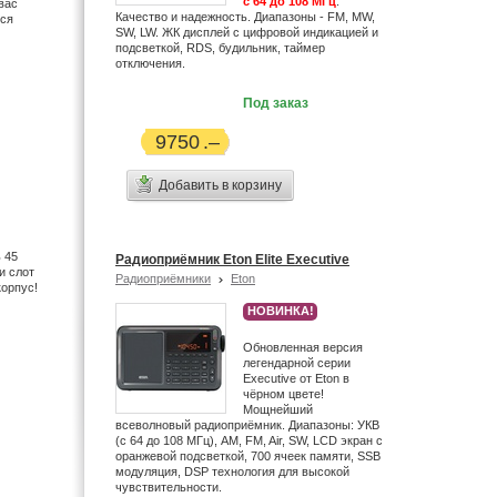
с 64 до 108 МГц
.
вас
Качество и надежность. Диапазоны - FM, MW,
тся
SW, LW. ЖК дисплей с цифровой индикацией и
подсветкой, RDS, будильник, таймер
отключения.
Под заказ
9750
Добавить в корзину
 45
Радиоприёмник Eton Elite Executive
и слот
Радиоприёмники
Eton
корпус!
НОВИНКА!
Обновленная версия
легендарной серии
Executive от Eton в
чёрном цвете!
Мощнейший
всеволновый радиоприёмник. Диапазоны: УКВ
(с 64 до 108 МГц), AM, FM, Air, SW, LCD экран с
оранжевой подсветкой, 700 ячеек памяти, SSB
модуляция, DSP технология для высокой
чувствительности.