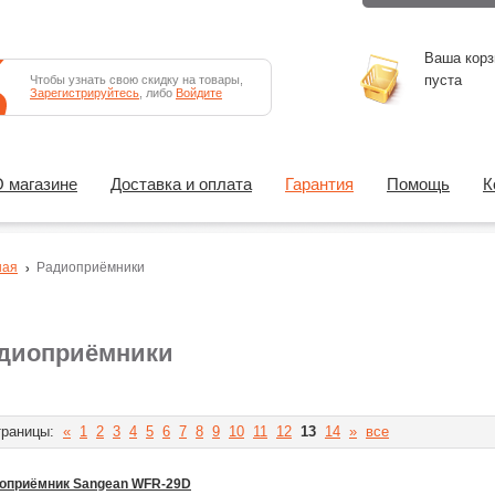
Ваша корз
пуста
Чтобы узнать свою скидку на товары,
Зарегистрируйтесь
, либо
Войдите
 магазине
Доставка и оплата
Гарантия
Помощь
К
ная
Радиоприёмники
диоприёмники
раницы:
«
1
2
3
4
5
6
7
8
9
10
11
12
13
14
»
все
оприёмник Sangean WFR-29D