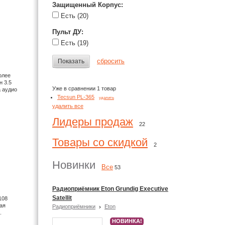
Защищенный Корпус
:
Есть
(20)
Пульт ДУ
:
Есть
(19)
сбросить
Показать
олее
н 3.5
Уже в сравнении 1 товар
а аудио
Tecsun PL-365
удалить
удалить все
Лидеры продаж
22
Товары со скидкой
2
Новинки
Все
53
Радиоприёмник Eton Grundig Executive
Satellit
108
ая
Радиоприёмники
Eton
.
НОВИНКА!