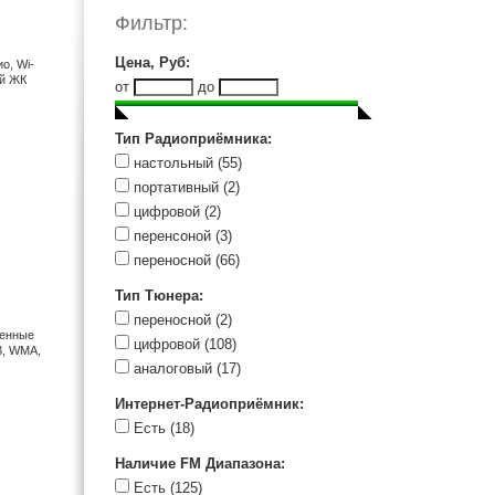
Raynic (1)
Фильтр:
Ritmix (1)
Sangean (51)
Цена, Руб
:
о, Wi-
ой ЖК
Sony (3)
от
до
Tecsun (23)
Telefunken (1)
Тип Радиоприёмника
:
Vitek (1)
настольный
(55)
портативный
(2)
цифровой
(2)
перенсоной
(3)
переносной
(66)
Тип Тюнера
:
переносной
(2)
оенные
цифровой
(108)
3, WMA,
аналоговый
(17)
Интернет-Радиоприёмник
:
Есть
(18)
Наличие FM Диапазона
:
Есть
(125)