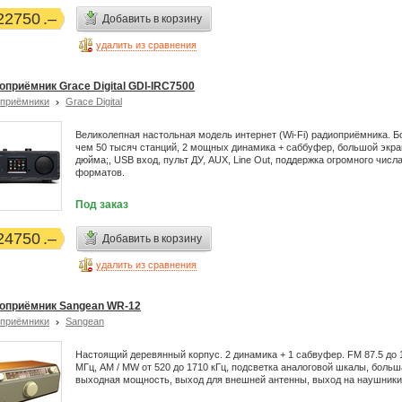
22750
Добавить в корзину
удалить из сравнения
оприёмник Grace Digital GDI-IRC7500
приёмники
Grace Digital
Великолепная настольная модель интернет (Wi-Fi) радиоприёмника. Б
чем 50 тысяч станций, 2 мощных динамика + саббуфер, большой экра
дюйма;, USB вход, пульт ДУ, AUX, Line Out, поддержка огромного числ
форматов.
Под заказ
24750
Добавить в корзину
удалить из сравнения
оприёмник Sangean WR-12
приёмники
Sangean
Настоящий деревянный корпус. 2 динамика + 1 сабвуфер. FM 87.5 до 
МГц, AM / MW от 520 до 1710 кГц, подсветка аналоговой шкалы, больш
выходная мощность, выход для внешней антенны, выход на наушники