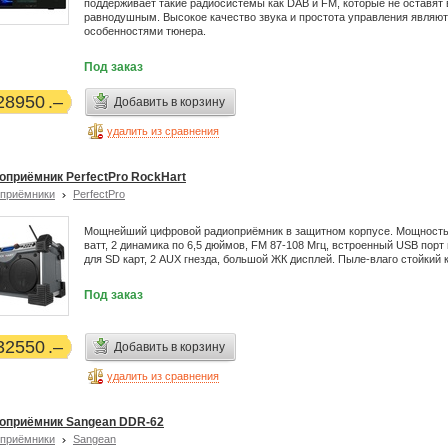
поддерживает такие радиосистемы как DAB и FM, которые не оставят 
равнодушным. Высокое качество звука и простота управления являю
особенностями тюнера.
Под заказ
28950
Добавить в корзину
удалить из сравнения
оприёмник PerfectPro RockHart
приёмники
PerfectPro
Мощнейший цифровой радиоприёмник в защитном корпусе. Мощность
ватт, 2 динамика по 6,5 дюймов, FM 87-108 Мгц, встроенный USB порт 
для SD карт, 2 AUX гнезда, большой ЖК дисплей. Пыле-влаго стойкий 
Под заказ
32550
Добавить в корзину
удалить из сравнения
оприёмник Sangean DDR-62
приёмники
Sangean