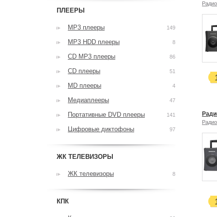
Радио
ПЛЕЕРЫ
MP3 плееры
149
MP3 HDD плееры
8
CD MP3 плееры
86
CD плееры
51
MD плееры
4
Медиаплееры
47
Ради
Портативные DVD плееры
141
Радио
Цифровые диктофоны
97
ЖК ТЕЛЕВИЗОРЫ
ЖК телевизоры
8
КПК