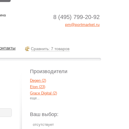
ина
8 (495) 799-20-92
pm@portmarket.ru
онтакты
Cравнить: 7 товаров
Производители
Degen (2)
Eton (23)
Grace Digital (2)
Grundig (14)
Hyundai (2)
Midland (1)
Ваш выбор:
PerfectPro (8)
Prology (1)