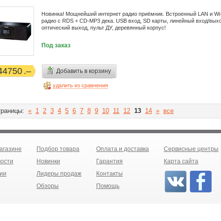
Новинка! Мощнейший интернет радио приёмник. Встроенный LAN и Wi-
радио с RDS + CD-MP3 дека. USB вход, SD карты, линейный вход/выхо
оптический выход, пульт ДУ, деревянный корпус!
Под заказ
44750
Добавить в корзину
удалить из сравнения
раницы:
«
1
2
3
4
5
6
7
8
9
10
11
12
13
14
»
все
агазине
Подбор товара
Оплата и доставка
Сервисные центры
ости
Новинки
Гарантия
Карта сайта
ии
Лидеры продаж
Контакты
Обзоры
Помощь