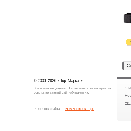
Ст
© 2003–2026 «ПортМаркет»
О м
Все права защищены. При перепечатке материалов
ссылка на данный сайт обязательна.
Нов
Акц
Разработка сайта —
New Business Logic