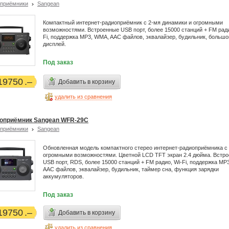
приёмники
Sangean
Компактный интернет-радиоприёмник с 2-мя динамики и огромными
возможностями. Встроенные USB порт, более 15000 станций + FM ради
Fi, поддержка MP3, WMA, AAC файлов, эквалайзер, будильник, больш
дисплей.
Под заказ
19750
Добавить в корзину
удалить из сравнения
оприёмник Sangean WFR-29C
приёмники
Sangean
Обновленная модель компактного стерео интернет-радиоприёмника с
огромными возможностями. Цветной LCD TFT экран 2.4 дюйма. Встр
USB порт, RDS, более 15000 станций + FM радио, Wi-Fi, поддержка MP
AAC файлов, эквалайзер, будильник, таймер сна, функция зарядки
аккумуляторов.
Под заказ
19750
Добавить в корзину
удалить из сравнения