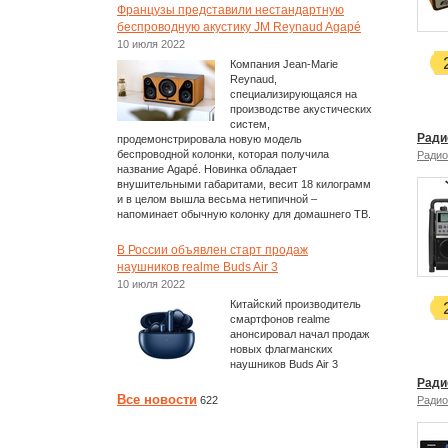
Французы представили нестандартную
беспроводную акустику JM Reynaud Agapé
10 июля 2022
Компания Jean-Marie
Reynaud,
специализирующаяся на
производстве акустических
систем,
Ради
продемонстрировала новую модель
беспроводной колонки, которая получила
Радио
название Agapé. Новинка обладает
внушительными габаритами, весит 18 килограмм
и в целом вышла весьма нетипичной –
напоминает обычную колонку для домашнего ТВ.
В России объявлен старт продаж
наушников realme Buds Air 3
10 июля 2022
Китайский производитель
смартфонов realme
анонсировал начал продаж
новых флагманских
наушников Buds Air 3
Ради
Все новости
622
Радио