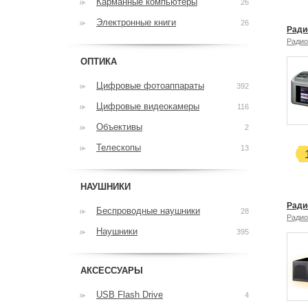
Карманные компьютеры
26
Электронные книги
26
Ради
Радио
ОПТИКА
Цифровые фотоаппараты
392
Цифровые видеокамеры
116
Объективы
2
Телескопы
13
НАУШНИКИ
Ради
Беспроводные наушники
28
Радио
Наушники
395
АКСЕССУАРЫ
USB Flash Drive
4