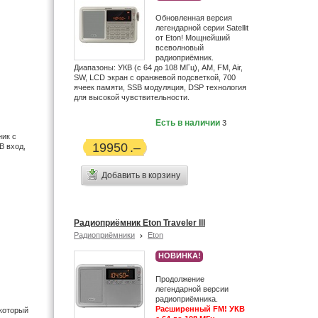
Обновленная версия
легендарной серии Satellit
от Eton! Мощнейший
всеволновый
радиоприёмник.
Диапазоны: УКВ (с 64 до 108 МГц), AM, FM, Air,
SW, LCD экран с оранжевой подсветкой, 700
ячеек памяти, SSB модуляция, DSP технология
для высокой чувствительности.
Есть в наличии
3
ик с
19950
B вход,
Добавить в корзину
Радиоприёмник Eton Traveler III
Радиоприёмники
Eton
НОВИНКА!
Продолжение
легендарной версии
радиоприёмника.
Расширенный FM! УКВ
который