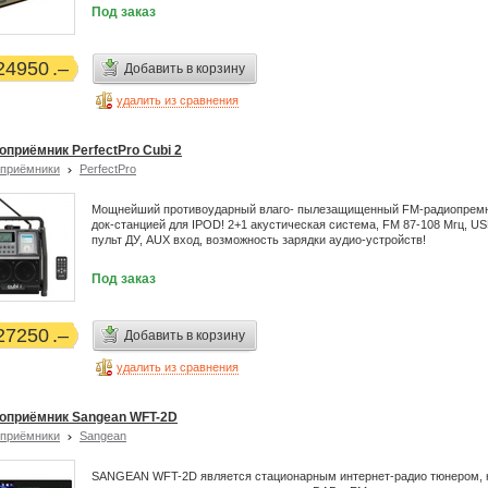
Под заказ
24950
Добавить в корзину
удалить из сравнения
оприёмник PerfectPro Cubi 2
приёмники
PerfectPro
Мощнейший противоударный влаго- пылезащищенный FM-радиопремн
док-станцией для IPOD! 2+1 акустическая система, FM 87-108 Мгц, US
пульт ДУ, AUX вход, возможность зарядки аудио-устройств!
Под заказ
27250
Добавить в корзину
удалить из сравнения
оприёмник Sangean WFT-2D
приёмники
Sangean
SANGEAN WFT-2D является стационарным интернет-радио тюнером, 