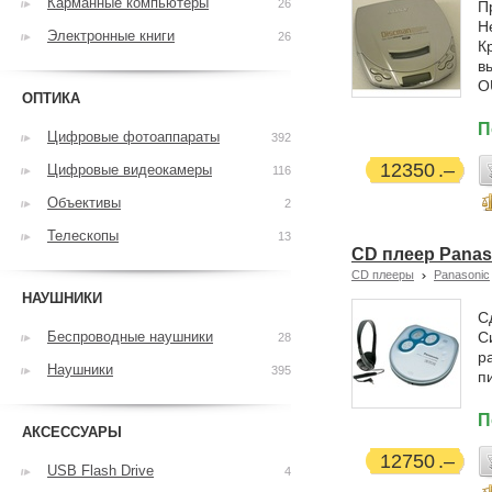
Карманные компьютеры
26
П
Н
Электронные книги
26
К
в
O
ОПТИКА
П
Цифровые фотоаппараты
392
12350
Цифровые видеокамеры
116
Объективы
2
Телескопы
13
CD плеер Panas
CD плееры
Panasonic
НАУШНИКИ
С
Беспроводные наушники
С
28
р
Наушники
395
п
П
АКСЕССУАРЫ
12750
USB Flash Drive
4