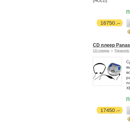
(HOLD).
П
16750
CD плеер Panas
CD плееры
Panasonic
С
в
в
р
п
X
П
17450