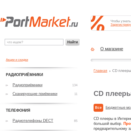
Чтобы узнать
Зарегистриру
Найти
О магазине
Акции и скидки
Главная
CD плеер
РАДИОПРИЁМНИКИ
Радиоприёмники
134
CD плеер
Сканирующие приёмники
11
Все
Бюджетные мо
ТЕЛЕФОНИЯ
CD плееры в Интерн
Радиотелефоны DECT
85
большой выбор.
Про
предварительному з