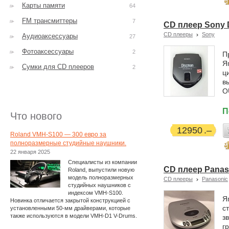
Карты памяти
64
FM трансмиттеры
7
CD плеер Sony 
CD плееры
Sony
Аудиоаксессуары
27
Фотоаксессуары
2
П
Я
Сумки для CD плееров
2
ц
в
O
П
Что нового
12950
Roland VMH-S100 — 300 евро за
полноразмерные студийные наушники.
22 января 2025
Специалисты из компании
CD плеер Panas
Roland, выпустили новую
модель полноразмерных
CD плееры
Panasonic
студийных наушников с
индексом VMH-S100.
Я
Новинка отличается закрытой конструкцией с
с
установленными 50-мм драйверами, которые
также используются в модели VMH-D1 V-Drums.
з
г