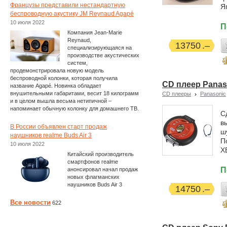
Французы представили нестандартную
Я
беспроводную акустику JM Reynaud Agapé
10 июля 2022
П
Компания Jean-Marie
Reynaud,
13750
специализирующаяся на
производстве акустических
систем,
продемонстрировала новую модель
беспроводной колонки, которая получила
CD плеер Panas
название Agapé. Новинка обладает
внушительными габаритами, весит 18 килограмм
CD плееры
Panasonic
и в целом вышла весьма нетипичной –
напоминает обычную колонку для домашнего ТВ.
С
в
В России объявлен старт продаж
ш
наушников realme Buds Air 3
П
10 июля 2022
X
Китайский производитель
смартфонов realme
П
анонсировал начал продаж
новых флагманских
наушников Buds Air 3
14750
Все новости
622