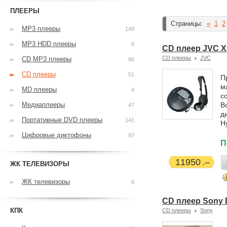
ПЛЕЕРЫ
Страницы:
«
1
2
MP3 плееры
149
MP3 HDD плееры
8
CD плеер JVC 
CD плееры
JVC
CD MP3 плееры
86
CD плееры
51
П
м
MD плееры
4
с
Медиаплееры
В
47
д
Портативные DVD плееры
141
H
Цифровые диктофоны
97
П
11950
ЖК ТЕЛЕВИЗОРЫ
ЖК телевизоры
8
CD плеер Sony 
КПК
CD плееры
Sony