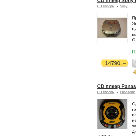
CD плеер Sony 
CD плееры
Sony
П
Я
ц
в
O
П
14790
CD плеер Panas
CD плееры
Panasonic
С
г
п
н
з
д