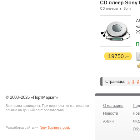
CD плеер Sony 
CD плееры
Sony
А
ч
Ж
П
19750
Страницы:
«
1
2
© 2003–2026 «ПортМаркет»
О магазине
Под
Все права защищены. При перепечатке материалов
ссылка на данный сайт обязательна.
Новости
Нов
Акции
Лид
Разработка сайта —
New Business Logic
Обз