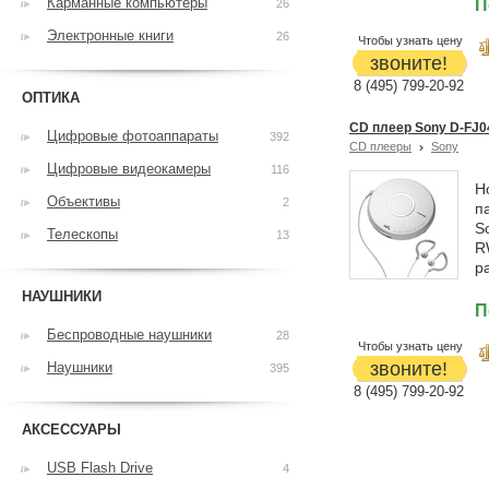
Карманные компьютеры
П
26
Электронные книги
26
Чтобы узнать цену
звоните!
8 (495) 799-20-92
ОПТИКА
CD плеер Sony D-FJ0
Цифровые фотоаппараты
392
CD плееры
Sony
Цифровые видеокамеры
116
Н
Объективы
2
п
S
Телескопы
13
R
р
НАУШНИКИ
П
Беспроводные наушники
28
Чтобы узнать цену
звоните!
Наушники
395
8 (495) 799-20-92
АКСЕССУАРЫ
USB Flash Drive
4