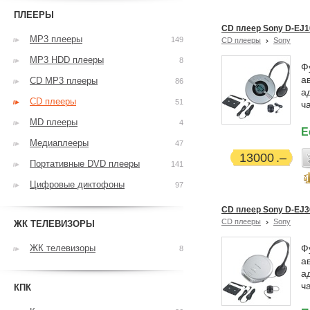
ПЛЕЕРЫ
CD плеер Sony D-EJ10
MP3 плееры
149
CD плееры
Sony
MP3 HDD плееры
8
Ф
а
CD MP3 плееры
86
а
CD плееры
51
ч
MD плееры
4
Е
Медиаплееры
47
13000
Портативные DVD плееры
141
Цифровые диктофоны
97
CD плеер Sony D-EJ36
CD плееры
Sony
ЖК ТЕЛЕВИЗОРЫ
ЖК телевизоры
Ф
8
а
а
ч
КПК