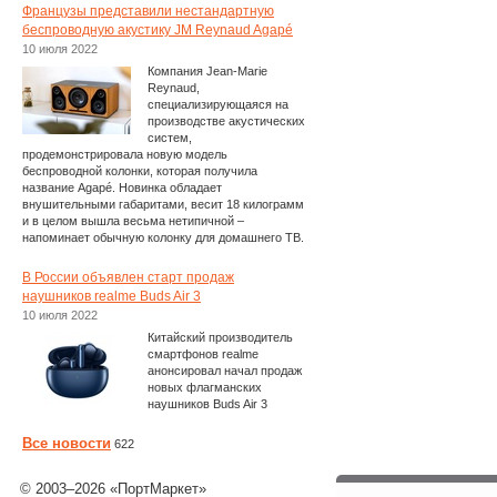
Французы представили нестандартную
беспроводную акустику JM Reynaud Agapé
10 июля 2022
Компания Jean-Marie
Reynaud,
специализирующаяся на
производстве акустических
систем,
продемонстрировала новую модель
беспроводной колонки, которая получила
название Agapé. Новинка обладает
внушительными габаритами, весит 18 килограмм
и в целом вышла весьма нетипичной –
напоминает обычную колонку для домашнего ТВ.
В России объявлен старт продаж
наушников realme Buds Air 3
10 июля 2022
Китайский производитель
смартфонов realme
анонсировал начал продаж
новых флагманских
наушников Buds Air 3
Все новости
622
© 2003–2026 «ПортМаркет»