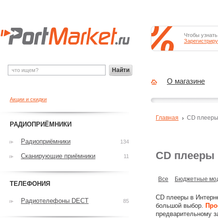
Чтобы узнать
Зарегистриру
Найти
О магазине
Акции и скидки
Главная
CD плеер
РАДИОПРИЁМНИКИ
Радиоприёмники
134
CD плееры
Сканирующие приёмники
11
Все
Бюджетные мо
ТЕЛЕФОНИЯ
CD плееры в Интерн
Радиотелефоны DECT
85
большой выбор.
Про
предварительному з