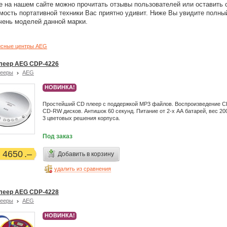
е на нашем сайте можно прочитать отзывы пользователей или оставить 
мость портативной техники Вас приятно удивит. Ниже Вы увидите полны
чень моделей данной марки.
сные центры AEG
леер AEG CDP-4226
лееры
AEG
НОВИНКА!
Простейший CD плеер с поддержкой MP3 файлов. Воспроизведение C
CD-RW дисков. Антишок 60 секунд. Питание от 2-х АА батарей, вес 20
3 цветовых решения корпуса.
Под заказ
4650
Добавить в корзину
удалить из сравнения
леер AEG CDP-4228
лееры
AEG
НОВИНКА!