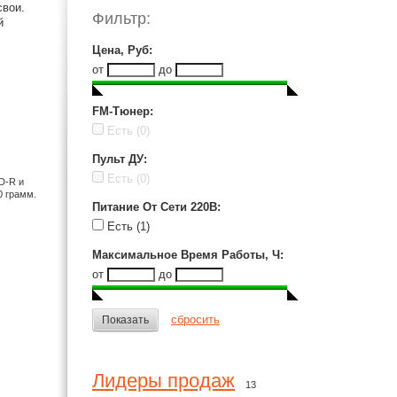
свои.
Фильтр:
й
Цена, Руб
:
от
до
FM-Тюнер
:
Есть
(0)
Пульт ДУ
:
Есть
(0)
D-R и
0 грамм.
Питание От Сети 220В
:
Есть
(1)
Максимальное Время Работы, Ч
:
от
до
сбросить
Показать
Лидеры продаж
13