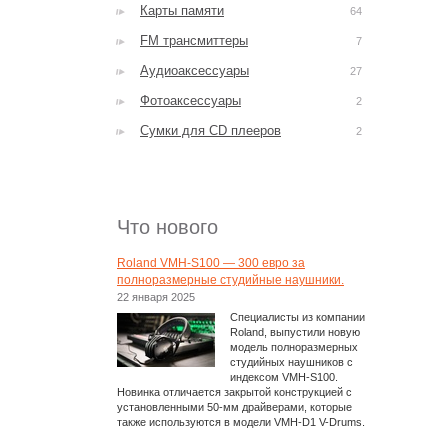
Карты памяти
64
FM трансмиттеры
7
Аудиоаксессуары
27
Фотоаксессуары
2
Сумки для CD плееров
2
Что нового
Roland VMH-S100 — 300 евро за
полноразмерные студийные наушники.
22 января 2025
Специалисты из компании
Roland, выпустили новую
модель полноразмерных
студийных наушников с
индексом VMH-S100.
Новинка отличается закрытой конструкцией с
установленными 50-мм драйверами, которые
также используются в модели VMH-D1 V-Drums.