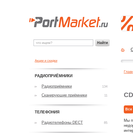
Найти
О
Акции и скидки
Глав
РАДИОПРИЁМНИКИ
Радиоприёмники
134
CD
Сканирующие приёмники
11
Все
ТЕЛЕФОНИЯ
Мы п
Радиотелефоны DECT
85
недо
инте