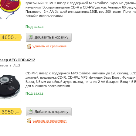
Красочный CD-MP3 плеер с поддержкой MP3 файлов. Удобные дуговы
наушники! Воспроизведение CD-R и CD-RW дисков. Антишок 60 секун
Питание от 2-х АА батарей или адаптера 220В, вес 200 грамм. Понятн
легкий в использовании.
Под заказ
4650
Добавить в корзину
удалить из сравнения
леер AEG CDP-4212
лееры
AEG
CD-MP3 плеер с поддержкой MP3 файлов, антишок до 120 секунд, LC
дисплей, поддержка CD-R, CD-RW, MP3, функция Bass Boost, Функция
Boost, 3,5 мм линейный аудио выход, питание 2 АА батареи. Вход 4.5 
для внешнего блока питания.
Под заказ
3950
Добавить в корзину
удалить из сравнения