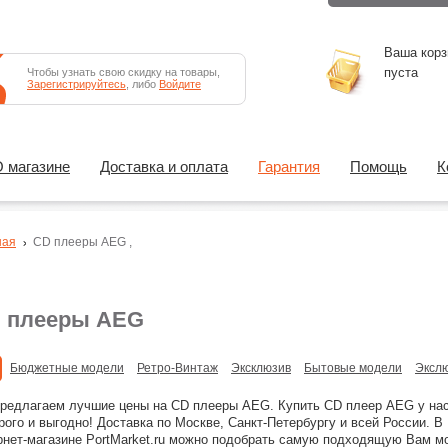
Ваша корз
пуста
Чтобы узнать свою скидку на товары,
Зарегистрируйтесь
, либо
Войдите
 магазине
Доставка и оплата
Гарантия
Помощь
К
ная
CD плееры
AEG
,
 плееры AEG
Бюджетные модели
Ретро-Винтаж
Эксклюзив
Бытовые модели
Эксл
редлагаем лучшие цены на CD плееры AEG. Купить CD плеер AEG у на
рого и выгодно! Доставка по Москве, Санкт-Петербургу и всей России. В
рнет-магазине PortMarket.ru можно подобрать самую подходящую Вам м