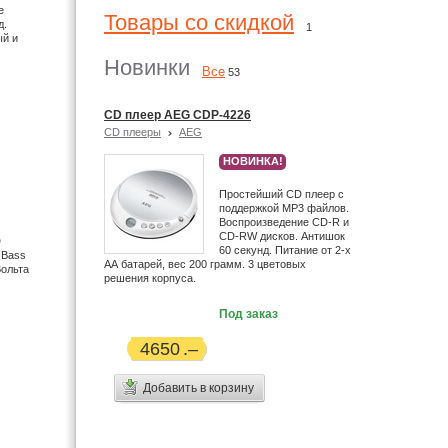
е
Товары со скидкой
д.
1
ый и
Новинки
Все
53
CD плеер AEG CDP-4226
CD плееры
AEG
НОВИНКА!
Простейший CD плеер с
поддержкой MP3 файлов.
Воспроизведение CD-R и
CD-RW дисков. Антишок
D
60 секунд. Питание от 2-х
 Bass
АА батарей, вес 200 грамм. 3 цветовых
Вольта
решения корпуса.
Под заказ
4650
Добавить в корзину