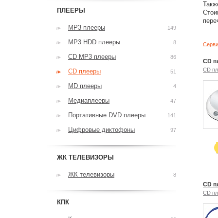
Такж
ПЛЕЕРЫ
Стои
пере
MP3 плееры
149
MP3 HDD плееры
8
Серви
CD MP3 плееры
86
CD п
CD п
CD плееры
51
MD плееры
4
Медиаплееры
47
Портативные DVD плееры
141
Цифровые диктофоны
97
ЖК ТЕЛЕВИЗОРЫ
ЖК телевизоры
8
CD п
CD п
КПК