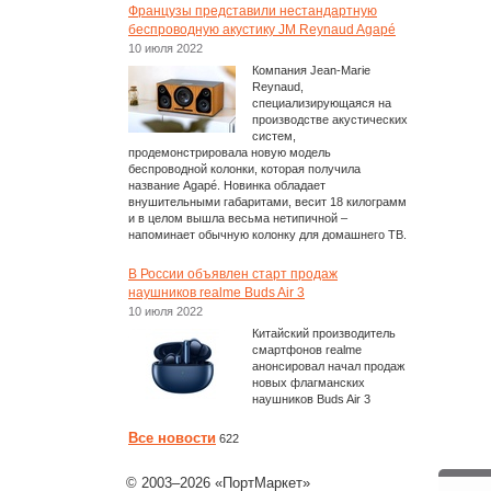
Французы представили нестандартную
беспроводную акустику JM Reynaud Agapé
10 июля 2022
Компания Jean-Marie
Reynaud,
специализирующаяся на
производстве акустических
систем,
продемонстрировала новую модель
беспроводной колонки, которая получила
название Agapé. Новинка обладает
внушительными габаритами, весит 18 килограмм
и в целом вышла весьма нетипичной –
напоминает обычную колонку для домашнего ТВ.
В России объявлен старт продаж
наушников realme Buds Air 3
10 июля 2022
Китайский производитель
смартфонов realme
анонсировал начал продаж
новых флагманских
наушников Buds Air 3
Все новости
622
© 2003–2026 «ПортМаркет»