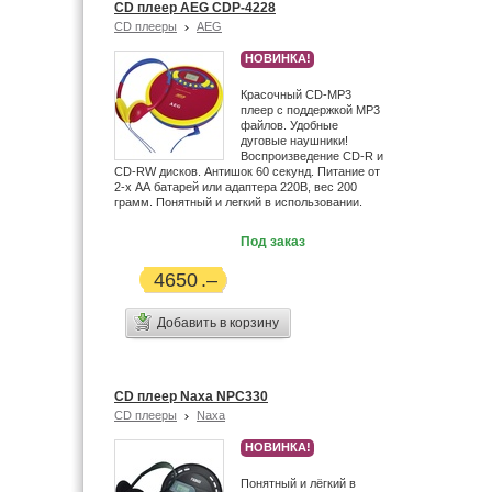
CD плеер AEG CDP-4228
CD плееры
AEG
НОВИНКА!
Красочный CD-MP3
плеер с поддержкой MP3
файлов. Удобные
дуговые наушники!
Воспроизведение CD-R и
CD-RW дисков. Антишок 60 секунд. Питание от
2-х АА батарей или адаптера 220В, вес 200
грамм. Понятный и легкий в использовании.
Под заказ
4650
Добавить в корзину
CD плеер Naxa NPC330
CD плееры
Naxa
НОВИНКА!
Понятный и лёгкий в