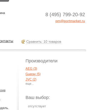
ина
8 (495) 799-20-92
pm@portmarket.ru
онтакты
Cравнить: 10 товаров
Производители
AEG (3)
Gueray (5)
JVC (2)
Naxa (1)
Panasonic (19)
юзив
Philips (2)
Ваш выбор:
с
Sony (18)
Vitek (1)
одель.