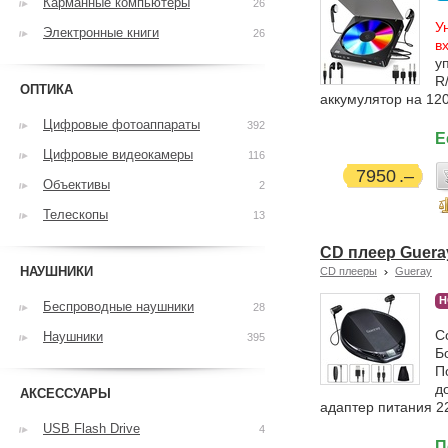
Карманные компьютеры
26
У
Электронные книги
26
в
у
R
ОПТИКА
аккумулятор на 120
Цифровые фотоаппараты
392
Е
Цифровые видеокамеры
116
7950
Объективы
2
Телескопы
13
CD плеер Guera
НАУШНИКИ
CD плееры
Gueray
Н
Беспроводные наушники
28
С
Наушники
395
Б
П
д
АКСЕССУАРЫ
адаптер питания 2
USB Flash Drive
4
П