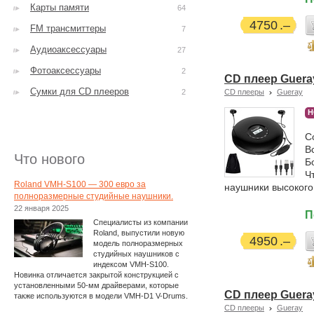
Карты памяти
64
4750
FM трансмиттеры
7
Аудиоаксессуары
27
Фотоаксессуары
2
CD плеер Guera
Сумки для CD плееров
2
CD плееры
Gueray
Н
С
В
Что нового
Б
Ч
Roland VMH-S100 — 300 евро за
наушники высокого
полноразмерные студийные наушники.
22 января 2025
П
Специалисты из компании
Roland, выпустили новую
4950
модель полноразмерных
студийных наушников с
индексом VMH-S100.
Новинка отличается закрытой конструкцией с
установленными 50-мм драйверами, которые
CD плеер Guera
также используются в модели VMH-D1 V-Drums.
CD плееры
Gueray