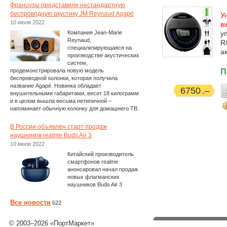
Французы представили нестандартную
беспроводную акустику JM Reynaud Agapé
У
10 июля 2022
в
Компания Jean-Marie
у
Reynaud,
R
специализирующаяся на
а
производстве акустических
систем,
продемонстрировала новую модель
П
беспроводной колонки, которая получила
название Agapé. Новинка обладает
6750
внушительными габаритами, весит 18 килограмм
и в целом вышла весьма нетипичной –
напоминает обычную колонку для домашнего ТВ.
В России объявлен старт продаж
наушников realme Buds Air 3
10 июля 2022
Китайский производитель
смартфонов realme
анонсировал начал продаж
новых флагманских
наушников Buds Air 3
Все новости
622
© 2003–2026 «ПортМаркет»