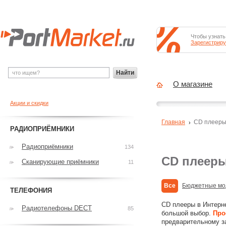
Чтобы узнать
Зарегистриру
Найти
О магазине
Акции и скидки
Главная
CD плеер
РАДИОПРИЁМНИКИ
Радиоприёмники
134
CD плееры
Сканирующие приёмники
11
Все
Бюджетные мо
ТЕЛЕФОНИЯ
CD плееры в Интерн
Радиотелефоны DECT
85
большой выбор.
Про
предварительному з