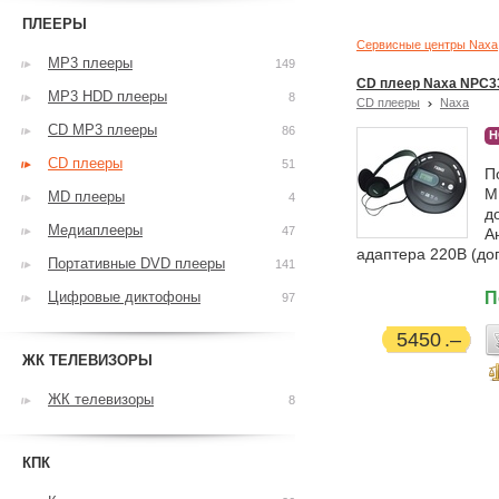
ПЛЕЕРЫ
Сервисные центры Naxa
MP3 плееры
149
CD плеер Naxa NPC3
MP3 HDD плееры
8
CD плееры
Naxa
CD MP3 плееры
86
Н
CD плееры
51
П
M
MD плееры
4
д
Медиаплееры
47
А
адаптера 220В (до
Портативные DVD плееры
141
Цифровые диктофоны
П
97
5450
ЖК ТЕЛЕВИЗОРЫ
ЖК телевизоры
8
КПК