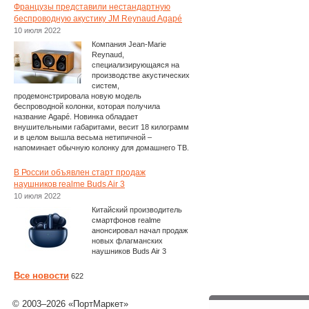
Французы представили нестандартную
беспроводную акустику JM Reynaud Agapé
10 июля 2022
Компания Jean-Marie
Reynaud,
специализирующаяся на
производстве акустических
систем,
продемонстрировала новую модель
беспроводной колонки, которая получила
название Agapé. Новинка обладает
внушительными габаритами, весит 18 килограмм
и в целом вышла весьма нетипичной –
напоминает обычную колонку для домашнего ТВ.
В России объявлен старт продаж
наушников realme Buds Air 3
10 июля 2022
Китайский производитель
смартфонов realme
анонсировал начал продаж
новых флагманских
наушников Buds Air 3
Все новости
622
© 2003–2026 «ПортМаркет»