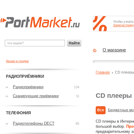
Чтобы узнать
Зарегистриру
Найти
О магазине
Акции и скидки
Главная
CD плеер
РАДИОПРИЁМНИКИ
Радиоприёмники
134
CD плееры 
Сканирующие приёмники
11
Все
Бюджетные мо
ТЕЛЕФОНИЯ
CD плееры в Интерн
Радиотелефоны DECT
85
большой выбор.
Про
предварительному з