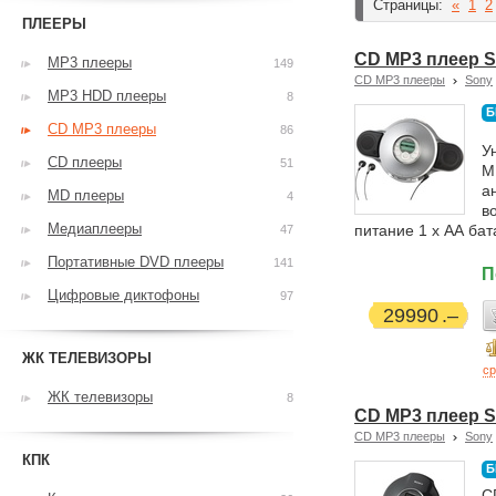
Страницы:
«
1
2
ПЛЕЕРЫ
CD MP3 плеер S
MP3 плееры
149
CD MP3 плееры
Sony
MP3 HDD плееры
8
Б
CD MP3 плееры
86
У
CD плееры
51
M
а
MD плееры
4
в
Медиаплееры
питание 1 х АА бат
47
Портативные DVD плееры
141
П
Цифровые диктофоны
97
29990
ЖК ТЕЛЕВИЗОРЫ
ср
ЖК телевизоры
8
CD MP3 плеер S
CD MP3 плееры
Sony
КПК
Б
C