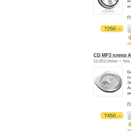
и
а
П
7250
ср
CD MP3 плеер A
CD MP3 плееры
Aiwa
Б
п
Э
А
а
П
7450
ср