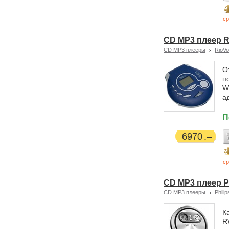
ср
CD MP3 плеер R
CD MP3 плееры
RioVo
О
п
W
а
П
6970
ср
CD MP3 плеер P
CD MP3 плееры
Philip
К
R