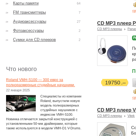
Карты памяти
64
ср
FM трансмиттеры
7
Аудиоаксессуары
27
CD MP3 плеер P
CD MP3 плееры
Pana
Фотоаксессуары
2
Р
Сумки для CD плееров
2
П
к
р
Что нового
П
Roland VMH-S100 — 300 евро за
19750
полноразмерные студийные наушники.
22 января 2025
Специалисты из компании
ср
Roland, выпустили новую
модель полноразмерных
CD MP3 плеер Vi
студийных наушников с
индексом VMH-S100.
CD MP3 плееры
Vitek
Новинка отличается закрытой конструкцией с
установленными 50-мм драйверами, которые
Со
также используются в модели VMH-D1 V-Drums.
Бо