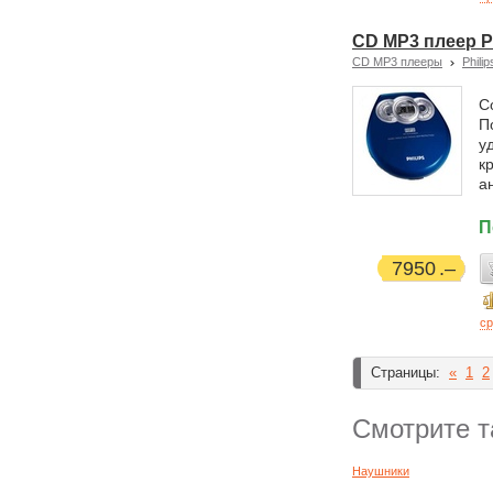
CD MP3 плеер P
CD MP3 плееры
Philip
С
П
у
к
а
П
7950
ср
Страницы:
«
1
2
Смотрите т
Наушники