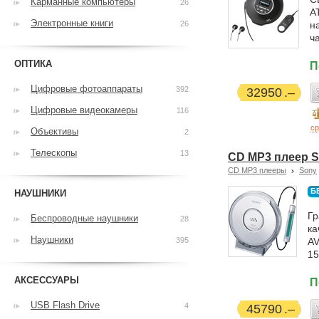
Карманные компьютеры
26
A
Электронные книги
26
н
ч
ОПТИКА
П
Цифровые фотоаппараты
392
32950
Цифровые видеокамеры
116
ср
Объективы
2
Телескопы
13
CD MP3 плеер S
CD MP3 плееры
Sony
Б
НАУШНИКИ
Гр
Беспроводные наушники
28
ка
Наушники
395
AV
15
АКСЕССУАРЫ
П
USB Flash Drive
4
45790