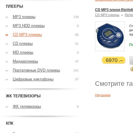
ПЛЕЕРЫ
CD MP3 плеер RioVol
CD MP3 плееры
RioVo
MP3 плееры
149
MP3 HDD плееры
8
От
ди
CD MP3 плееры
ад
86
CD плееры
51
П
MD плееры
4
6970
Медиаплееры
47
Портативные DVD плееры
141
Цифровые диктофоны
97
Смотрите т
Наушники
ЖК ТЕЛЕВИЗОРЫ
ЖК телевизоры
8
КПК