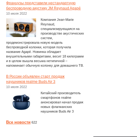
Французы представили нестандартную
беспроводную акустику JM Reynaud Agapé
10 июля 2022
Компания Jean-Marie
Reynaud,
специализирующаяся на
производстве акустических
систем,
продемонстрировала новую модель
беспроводной колонки, которая получила
название Agapé. Новинка обладает
внушительными габаритами, весит 18 килограмм
и в целом вышла весьма нетипичной –
напоминает обычную колонку для домашнего ТВ.
В России объявлен старт продаж
наушников realme Buds Air 3
10 июля 2022
Китайский производитель
смартфонов realme
анонсировал начал продаж
новых флагманских
наушников Buds Air 3
Все новости
622