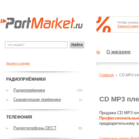
Чтобы узнать
Зарегистриру
Найти
О магазине
Акции и скидки
Главная
CD MP3 п
РАДИОПРИЁМНИКИ
Радиоприёмники
134
CD MP3 пле
Сканирующие приёмники
11
Продажа CD MP3 пле
ТЕЛЕФОНИЯ
Профессиональные
предварительному з
Радиотелефоны DECT
85
Сервисные центры RioVo