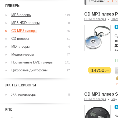
Страницы:
«
1
2
ПЛЕЕРЫ
CD MP3 плеер P
MP3 плееры
149
CD MP3 плееры
Pana
MP3 HDD плееры
8
Б
CD MP3 плееры
86
С
CD плееры
51
т
Д
MD плееры
4
а
Медиаплееры
47
П
Портативные DVD плееры
141
14750
Цифровые диктофоны
97
ср
ЖК ТЕЛЕВИЗОРЫ
CD MP3 плеер S
ЖК телевизоры
8
CD MP3 плееры
Sony
Б
КПК
N