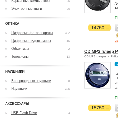
Карманные компьютеры
26
д
т
Электронные книги
26
П
ОПТИКА
14750
Цифровые фотоаппараты
392
Цифровые видеокамеры
ср
116
Объективы
2
CD MP3 плеер P
Телескопы
CD MP3 плееры
Philip
13
Б
НАУШНИКИ
К
C
Беспроводные наушники
28
и
а
Наушники
395
П
АКСЕССУАРЫ
15750
USB Flash Drive
4