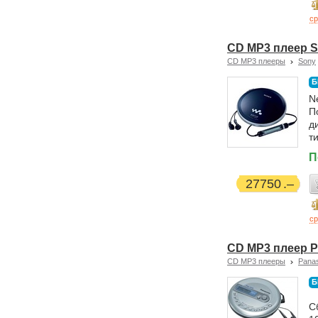
ср
CD MP3 плеер S
CD MP3 плееры
Sony
Б
N
П
д
т
П
27750
ср
CD MP3 плеер P
CD MP3 плееры
Pana
Б
С