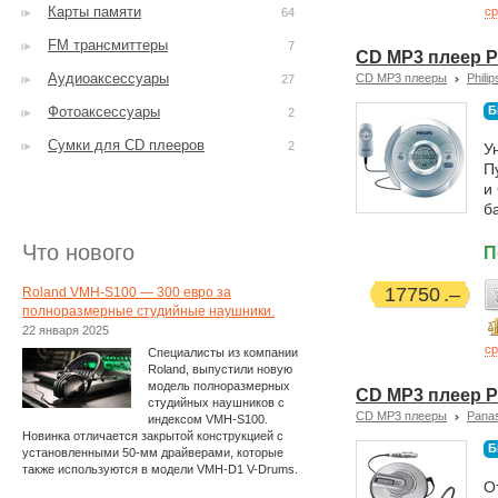
Карты памяти
ср
64
FM трансмиттеры
7
CD MP3 плеер P
Аудиоаксессуары
CD MP3 плееры
Philip
27
Фотоаксессуары
Б
2
Сумки для CD плееров
2
У
П
и
б
Что нового
П
17750
Roland VMH-S100 — 300 евро за
полноразмерные студийные наушники.
22 января 2025
ср
Специалисты из компании
Roland, выпустили новую
модель полноразмерных
CD MP3 плеер P
студийных наушников с
CD MP3 плееры
Pana
индексом VMH-S100.
Новинка отличается закрытой конструкцией с
Б
установленными 50-мм драйверами, которые
также используются в модели VMH-D1 V-Drums.
О