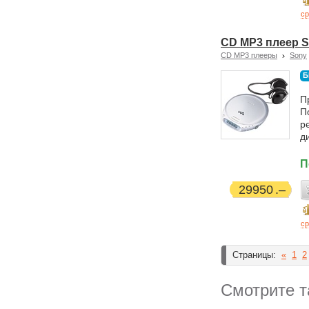
ср
CD MP3 плеер S
CD MP3 плееры
Sony
Б
П
П
р
д
П
29950
ср
Страницы:
«
1
2
Смотрите т