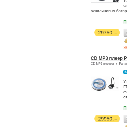
1
ч
алкалиновых батар
П
29750
ср
CD MP3 плеер P
CD MP3 плееры
Pana
Б
У
F
ф
о
П
29950