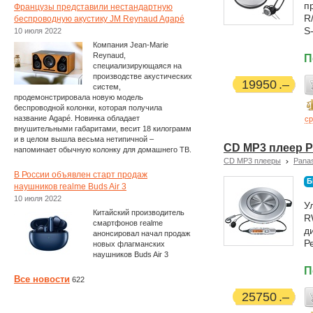
п
Французы представили нестандартную
R
беспроводную акустику JM Reynaud Agapé
S
10 июля 2022
Компания Jean-Marie
Reynaud,
П
специализирующаяся на
производстве акустических
19950
систем,
продемонстрировала новую модель
беспроводной колонки, которая получила
название Agapé. Новинка обладает
ср
внушительными габаритами, весит 18 килограмм
и в целом вышла весьма нетипичной –
CD MP3 плеер P
напоминает обычную колонку для домашнего ТВ.
CD MP3 плееры
Pana
В России объявлен старт продаж
Б
наушников realme Buds Air 3
10 июля 2022
У
Китайский производитель
R
смартфонов realme
д
анонсировал начал продаж
Р
новых флагманских
наушников Buds Air 3
П
Все новости
622
25750