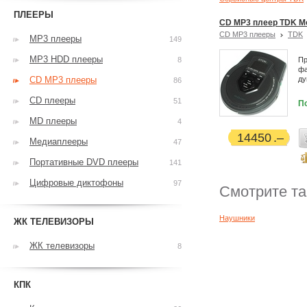
ПЛЕЕРЫ
CD MP3 плеер TDK M
CD MP3 плееры
TDK
MP3 плееры
149
MP3 HDD плееры
8
Пр
фа
CD MP3 плееры
ду
86
CD плееры
51
П
MD плееры
4
14450
Медиаплееры
47
Портативные DVD плееры
141
Цифровые диктофоны
97
Смотрите т
Наушники
ЖК ТЕЛЕВИЗОРЫ
ЖК телевизоры
8
КПК