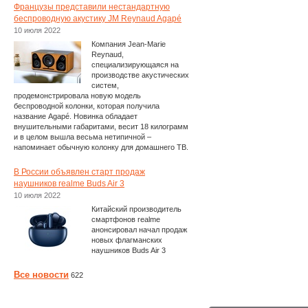
Французы представили нестандартную
беспроводную акустику JM Reynaud Agapé
10 июля 2022
Компания Jean-Marie
Reynaud,
специализирующаяся на
производстве акустических
систем,
продемонстрировала новую модель
беспроводной колонки, которая получила
название Agapé. Новинка обладает
внушительными габаритами, весит 18 килограмм
и в целом вышла весьма нетипичной –
напоминает обычную колонку для домашнего ТВ.
В России объявлен старт продаж
наушников realme Buds Air 3
10 июля 2022
Китайский производитель
смартфонов realme
анонсировал начал продаж
новых флагманских
наушников Buds Air 3
Все новости
622