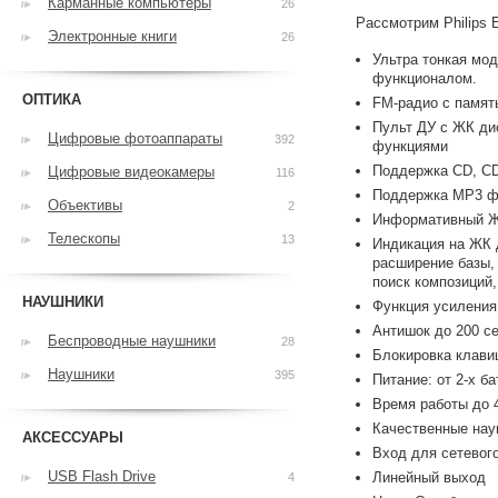
Карманные компьютеры
26
Рассмотрим Philips 
Электронные книги
26
Ультра тонкая мод
функционалом.
ОПТИКА
FM-радио с памят
Пульт ДУ с ЖК ди
Цифровые фотоаппараты
392
функциями
Поддержка CD, CD
Цифровые видеокамеры
116
Поддержка MP3 ф
Объективы
2
Информативный Ж
Телескопы
13
Индикация на ЖК 
расширение базы,
поиск композиций
НАУШНИКИ
Функция усиления
Антишок до 200 сек
Беспроводные наушники
28
Блокировка клави
Наушники
395
Питание: от 2-х б
Время работы до 
Качественные нау
АКСЕССУАРЫ
Вход для сетевого
USB Flash Drive
Линейный выход
4