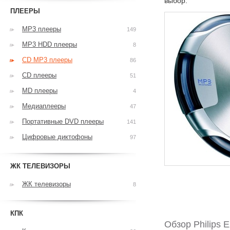
выбор.
ПЛЕЕРЫ
MP3 плееры
149
MP3 HDD плееры
8
CD MP3 плееры
86
CD плееры
51
MD плееры
4
Медиаплееры
47
Портативные DVD плееры
141
Цифровые диктофоны
97
ЖК ТЕЛЕВИЗОРЫ
ЖК телевизоры
8
КПК
Обзор Philips 