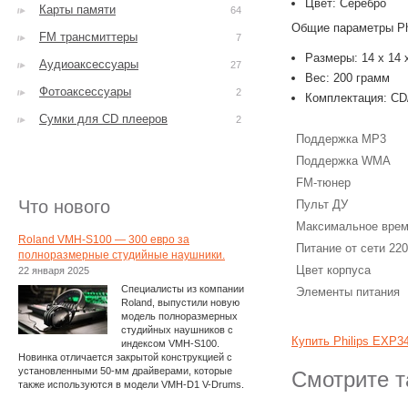
Цвет: Серебро
Карты памяти
64
Общие параметры Ph
FM трансмиттеры
7
Размеры: 14 x 14 x
Аудиоаксессуары
27
Вес: 200 грамм
Фотоаксессуары
2
Комплектация: CD
Сумки для CD плееров
2
Поддержка MP3
Поддержка WMA
FM-тюнер
Что нового
Пульт ДУ
Максимальное врем
Roland VMH-S100 — 300 евро за
Питание от сети 22
полноразмерные студийные наушники.
Цвет корпуса
22 января 2025
Специалисты из компании
Элементы питания
Roland, выпустили новую
модель полноразмерных
студийных наушников с
Купить Philips EXP3
индексом VMH-S100.
Новинка отличается закрытой конструкцией с
установленными 50-мм драйверами, которые
Смотрите т
также используются в модели VMH-D1 V-Drums.