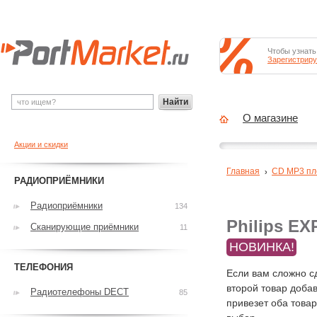
Чтобы узнать
Зарегистриру
Найти
О магазине
Акции и скидки
Главная
CD MP3 п
РАДИОПРИЁМНИКИ
Радиоприёмники
134
Philips EX
Сканирующие приёмники
11
НОВИНКА!
ТЕЛЕФОНИЯ
Если вам сложно с
второй товар добав
Радиотелефоны DECT
85
привезет оба това