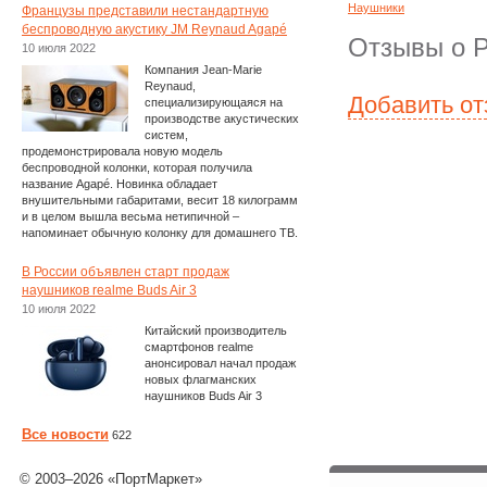
Наушники
Французы представили нестандартную
беспроводную акустику JM Reynaud Agapé
Отзывы о P
10 июля 2022
Компания Jean-Marie
Reynaud,
Добавить о
специализирующаяся на
производстве акустических
систем,
продемонстрировала новую модель
беспроводной колонки, которая получила
название Agapé. Новинка обладает
внушительными габаритами, весит 18 килограмм
и в целом вышла весьма нетипичной –
напоминает обычную колонку для домашнего ТВ.
В России объявлен старт продаж
наушников realme Buds Air 3
10 июля 2022
Китайский производитель
смартфонов realme
анонсировал начал продаж
новых флагманских
наушников Buds Air 3
Все новости
622
© 2003–2026 «ПортМаркет»