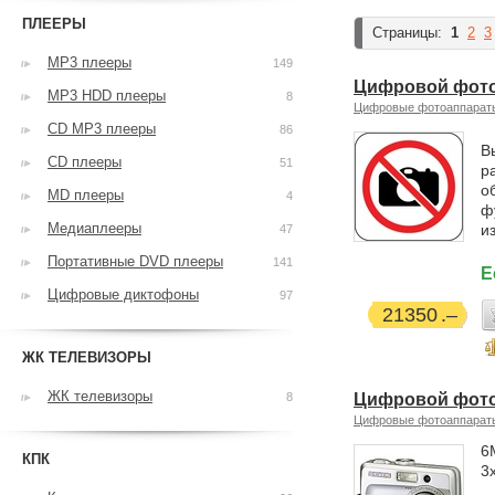
ПЛЕЕРЫ
Страницы:
1
2
3
MP3 плееры
149
Цифровой фотоап
MP3 HDD плееры
8
Цифровые фотоаппарат
CD MP3 плееры
86
В
CD плееры
51
р
о
MD плееры
4
ф
Медиаплееры
и
47
Портативные DVD плееры
141
Е
Цифровые диктофоны
97
21350
ЖК ТЕЛЕВИЗОРЫ
ЖК телевизоры
8
Цифровой фотоа
Цифровые фотоаппарат
6
КПК
3