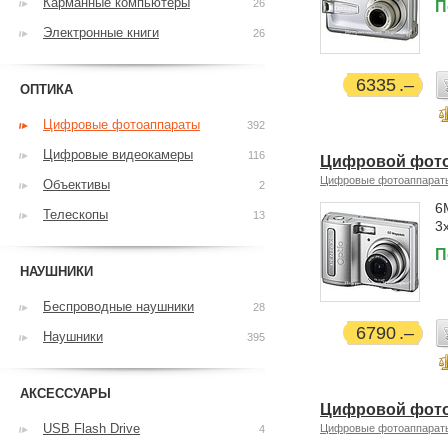
Карманные компьютеры
26
П
Электронные книги
26
6335
ОПТИКА
Цифровые фотоаппараты
392
Цифровые видеокамеры
116
Цифровой фотоа
Цифровые фотоаппарат
Объективы
2
6
Телескопы
13
3
П
НАУШНИКИ
Беспроводные наушники
28
6790
Наушники
395
АКСЕССУАРЫ
Цифровой фотоа
USB Flash Drive
Цифровые фотоаппарат
4