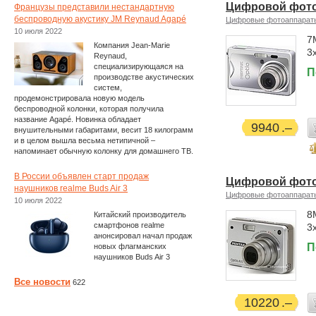
Цифровой фотоа
Французы представили нестандартную
беспроводную акустику JM Reynaud Agapé
Цифровые фотоаппарат
10 июля 2022
7
Компания Jean-Marie
3
Reynaud,
специализирующаяся на
П
производстве акустических
систем,
продемонстрировала новую модель
беспроводной колонки, которая получила
название Agapé. Новинка обладает
9940
внушительными габаритами, весит 18 килограмм
и в целом вышла весьма нетипичной –
напоминает обычную колонку для домашнего ТВ.
В России объявлен старт продаж
Цифровой фотоа
наушников realme Buds Air 3
Цифровые фотоаппарат
10 июля 2022
8
Китайский производитель
смартфонов realme
3
анонсировал начал продаж
П
новых флагманских
наушников Buds Air 3
Все новости
622
10220