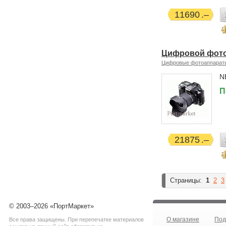
11690
Цифровой фотоа
Цифровые фотоаппарат
N
П
21875
Страницы:
1
2
3
© 2003–2026 «ПортМаркет»
О магазине
Под
Все права защищены. При перепечатке материалов