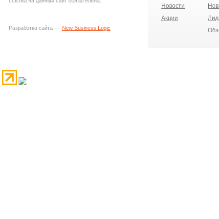
ссылка на данный сайт обязательна.
Новости
Нов
Акции
Лид
Разработка сайта —
New Business Logic
Обз