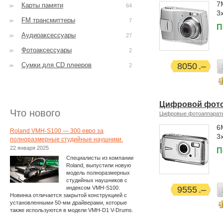
7
Карты памяти
64
3
FM трансмиттеры
7
П
Аудиоаксессуары
27
Фотоаксессуары
2
Сумки для CD плееров
8050
2
Цифровой фотоа
Что нового
Цифровые фотоаппарат
6
Roland VMH-S100 — 300 евро за
3
полноразмерные студийные наушники.
22 января 2025
П
Специалисты из компании
Roland, выпустили новую
модель полноразмерных
студийных наушников с
индексом VMH-S100.
9555
Новинка отличается закрытой конструкцией с
установленными 50-мм драйверами, которые
также используются в модели VMH-D1 V-Drums.