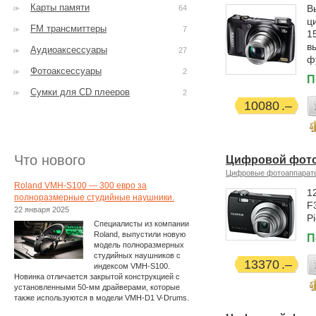
Карты памяти
В
64
ц
FM трансмиттеры
7
1
в
Аудиоаксессуары
27
ф
Фотоаксессуары
2
П
Сумки для CD плееров
2
10080
Что нового
Цифровой фотоа
Цифровые фотоаппарат
Roland VMH-S100 — 300 евро за
1
полноразмерные студийные наушники.
F
22 января 2025
Pi
Специалисты из компании
Roland, выпустили новую
П
модель полноразмерных
студийных наушников с
13370
индексом VMH-S100.
Новинка отличается закрытой конструкцией с
установленными 50-мм драйверами, которые
также используются в модели VMH-D1 V-Drums.