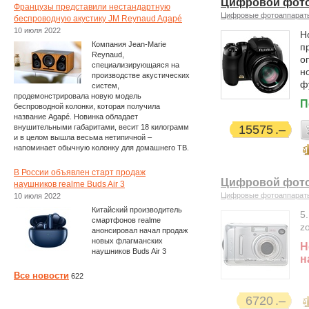
Цифровой фотоа
Французы представили нестандартную
Цифровые фотоаппарат
беспроводную акустику JM Reynaud Agapé
10 июля 2022
Н
Компания Jean-Marie
п
Reynaud,
о
специализирующаяся на
н
производстве акустических
ф
систем,
продемонстрировала новую модель
П
беспроводной колонки, которая получила
название Agapé. Новинка обладает
внушительными габаритами, весит 18 килограмм
15575
и в целом вышла весьма нетипичной –
напоминает обычную колонку для домашнего ТВ.
В России объявлен старт продаж
Цифровой фотоа
наушников realme Buds Air 3
Цифровые фотоаппарат
10 июля 2022
Китайский производитель
5.
смартфонов realme
z
анонсировал начал продаж
новых флагманских
Н
наушников Buds Air 3
н
Все новости
622
6720