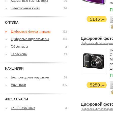
Карманные компьютеры
26
к
Электронные книги
26
П
5145
ОПТИКА
Цифровые фотоаппараты
392
Цифровой фотоа
Цифровые видеокамеры
116
Цифровые фотоаппарат
Объективы
2
Н
Телескопы
13
О
М
п
ш
НАУШНИКИ
П
Беспроводные наушники
28
5250
Наушники
395
АКСЕССУАРЫ
Цифровой фотоа
USB Flash Drive
4
Цифровые фотоаппарат