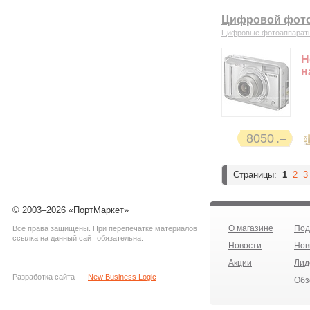
Цифровой фотоа
Цифровые фотоаппарат
Н
н
8050
Страницы:
1
2
3
© 2003–2026 «ПортМаркет»
О магазине
Под
Все права защищены. При перепечатке материалов
ссылка на данный сайт обязательна.
Новости
Нов
Акции
Лид
Разработка сайта —
New Business Logic
Обз