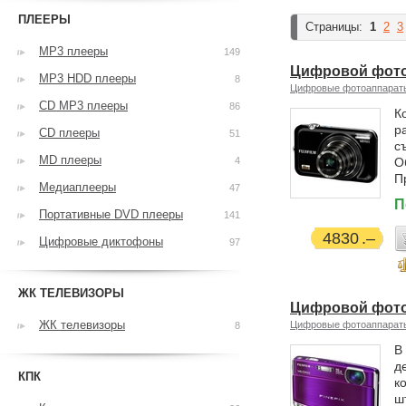
ПЛЕЕРЫ
Страницы:
1
2
3
MP3 плееры
149
Цифровой фотоа
MP3 HDD плееры
8
Цифровые фотоаппарат
CD MP3 плееры
86
К
р
CD плееры
51
с
MD плееры
4
О
П
Медиаплееры
47
П
Портативные DVD плееры
141
4830
Цифровые диктофоны
97
ЖК ТЕЛЕВИЗОРЫ
Цифровой фотоа
ЖК телевизоры
Цифровые фотоаппарат
8
В
д
КПК
к
ш