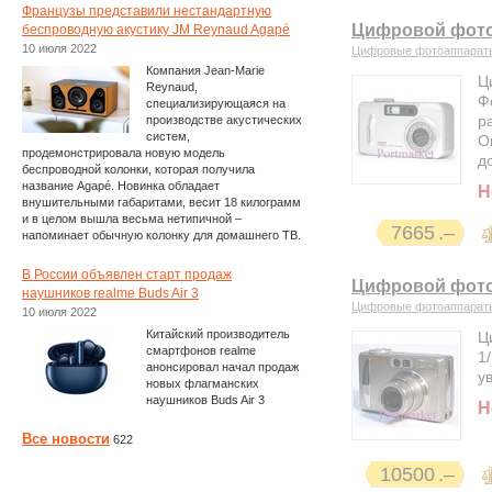
Французы представили нестандартную
Цифровой фотоа
беспроводную акустику JM Reynaud Agapé
10 июля 2022
Цифровые фотоаппарат
Компания Jean-Marie
Ц
Reynaud,
Ф
специализирующаяся на
р
производстве акустических
систем,
О
продемонстрировала новую модель
д
беспроводной колонки, которая получила
название Agapé. Новинка обладает
Н
внушительными габаритами, весит 18 килограмм
и в целом вышла весьма нетипичной –
7665
напоминает обычную колонку для домашнего ТВ.
В России объявлен старт продаж
Цифровой фото
наушников realme Buds Air 3
Цифровые фотоаппарат
10 июля 2022
Китайский производитель
Ц
смартфонов realme
1
анонсировал начал продаж
у
новых флагманских
наушников Buds Air 3
Н
Все новости
622
10500