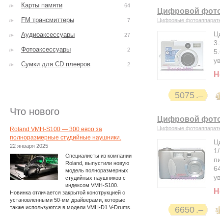
Карты памяти
64
Цифровой фотоа
FM трансмиттеры
7
Цифровые фотоаппарат
Ц
Аудиоаксессуары
27
3
Фотоаксессуары
2
5
у
Сумки для CD плееров
2
Н
5075
Что нового
Цифровой фотоа
Цифровые фотоаппарат
Roland VMH-S100 — 300 евро за
полноразмерные студийные наушники.
Ц
22 января 2025
1
Специалисты из компании
п
Roland, выпустили новую
6
модель полноразмерных
у
студийных наушников с
индексом VMH-S100.
Н
Новинка отличается закрытой конструкцией с
установленными 50-мм драйверами, которые
также используются в модели VMH-D1 V-Drums.
6650