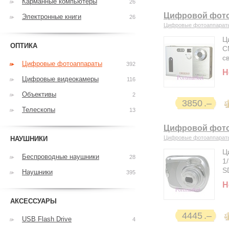
Карманные компьютеры
26
Цифровой фотоа
Электронные книги
26
Цифровые фотоаппарат
Ц
ОПТИКА
C
с
Цифровые фотоаппараты
392
Н
Цифровые видеокамеры
116
Объективы
2
3850
Телескопы
13
Цифровой фото
Цифровые фотоаппарат
НАУШНИКИ
Ц
Беспроводные наушники
28
1
S
Наушники
395
Н
АКСЕССУАРЫ
4445
USB Flash Drive
4