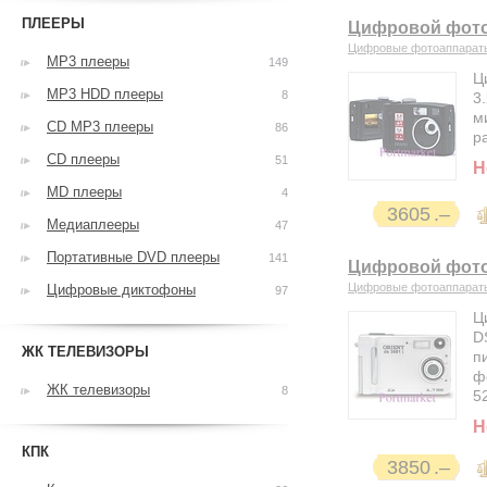
ПЛЕЕРЫ
Цифровой фотоа
Цифровые фотоаппарат
MP3 плееры
149
Ц
MP3 HDD плееры
8
3
м
CD MP3 плееры
86
р
CD плееры
51
Н
MD плееры
4
3605
Медиаплееры
47
Портативные DVD плееры
141
Цифровой фотоа
Цифровые фотоаппарат
Цифровые диктофоны
97
Ц
D
ЖК ТЕЛЕВИЗОРЫ
п
ф
ЖК телевизоры
8
5
Н
КПК
3850