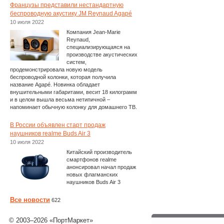
Французы представили нестандартную
беспроводную акустику JM Reynaud Agapé
10 июля 2022
Компания Jean-Marie
Reynaud,
специализирующаяся на
производстве акустических
систем,
продемонстрировала новую модель
беспроводной колонки, которая получила
название Agapé. Новинка обладает
внушительными габаритами, весит 18 килограмм
и в целом вышла весьма нетипичной –
напоминает обычную колонку для домашнего ТВ.
В России объявлен старт продаж
наушников realme Buds Air 3
10 июля 2022
Китайский производитель
смартфонов realme
анонсировал начал продаж
новых флагманских
наушников Buds Air 3
Все новости
622
© 2003–2026 «ПортМаркет»