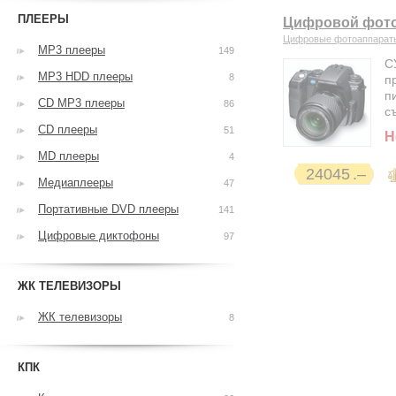
ПЛЕЕРЫ
Цифровой фотоап
Цифровые фотоаппарат
MP3 плееры
149
С
MP3 HDD плееры
8
п
п
CD MP3 плееры
86
с
CD плееры
51
Н
MD плееры
4
24045
Медиаплееры
47
Портативные DVD плееры
141
Цифровые диктофоны
97
ЖК ТЕЛЕВИЗОРЫ
ЖК телевизоры
8
КПК