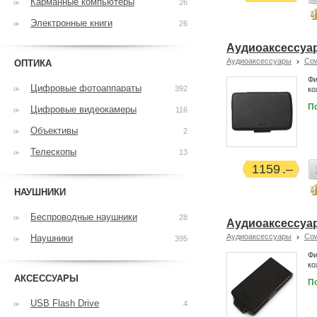
Карманные компьютеры
26
Электронные книги
26
Аудиоаксессуар 
Аудиоаксессуары
Co
ОПТИКА
Фи
Цифровые фотоаппараты
392
ко
П
Цифровые видеокамеры
116
Объективы
2
Телескопы
13
1159
НАУШНИКИ
Беспроводные наушники
28
Аудиоаксессуар 
Аудиоаксессуары
Co
Наушники
395
Фи
ко
АКСЕССУАРЫ
П
USB Flash Drive
4