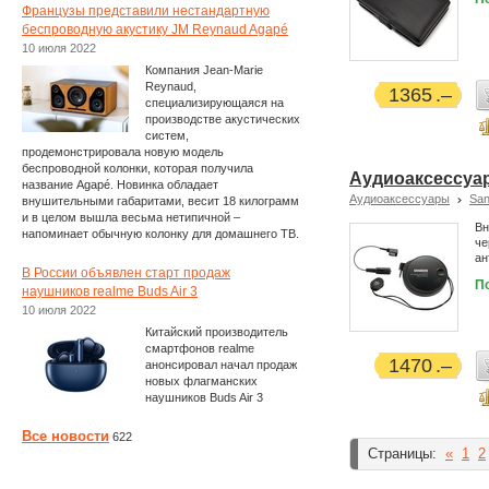
Французы представили нестандартную
беспроводную акустику JM Reynaud Agapé
10 июля 2022
Компания Jean-Marie
Reynaud,
1365
специализирующаяся на
производстве акустических
систем,
продемонстрировала новую модель
беспроводной колонки, которая получила
Аудиоаксессуар
название Agapé. Новинка обладает
Аудиоаксессуары
Sa
внушительными габаритами, весит 18 килограмм
и в целом вышла весьма нетипичной –
Вн
напоминает обычную колонку для домашнего ТВ.
че
ан
В России объявлен старт продаж
П
наушников realme Buds Air 3
10 июля 2022
Китайский производитель
смартфонов realme
1470
анонсировал начал продаж
новых флагманских
наушников Buds Air 3
Все новости
622
Страницы:
«
1
2