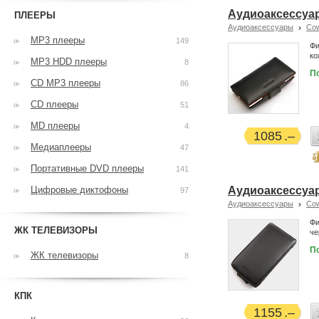
Аудиоаксессуар
ПЛЕЕРЫ
Аудиоаксессуары
Co
MP3 плееры
149
Фи
ко
MP3 HDD плееры
8
П
CD MP3 плееры
86
CD плееры
51
MD плееры
4
1085
Медиаплееры
47
Портативные DVD плееры
141
Цифровые диктофоны
Аудиоаксессуар 
97
Аудиоаксессуары
Co
Фи
ЖК ТЕЛЕВИЗОРЫ
че
П
ЖК телевизоры
8
КПК
1155