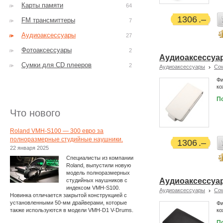
Карты памяти
64
1306
FM трансмиттеры
7
Аудиоаксессуары
27
Фотоаксессуары
2
Аудиоаксессуар 
Сумки для CD плееров
2
Аудиоаксессуары
Co
Фи
ко
П
Что нового
Roland VMH-S100 — 300 евро за
полноразмерные студийные наушники.
1306
22 января 2025
Специалисты из компании
Roland, выпустили новую
модель полноразмерных
Аудиоаксессуар
студийных наушников с
индексом VMH-S100.
Аудиоаксессуары
Co
Новинка отличается закрытой конструкцией с
установленными 50-мм драйверами, которые
Фи
также используются в модели VMH-D1 V-Drums.
ко
П